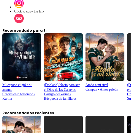
Click to copy the link
Recomendado para ti
Mi esposo eligió a su
(Doblado) Nació para ser
Atado a mi rival
(Do
Campus
⦁
Amor peleón
amante
el Dios de las Carreras
era 
Crecimiento femenino
⦁
Castigo del karma
⦁
Cre
Karma
Búsqueda de familiares
Sup
Recomendados recientes