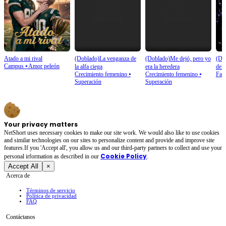
Atado a mi rival
(Doblado)La venganza de
(Doblado)Me dejó, pero yo
(Do
Campus
⦁
Amor peleón
la alfa ciega
era la heredera
del 
Crecimiento femenino
⦁
Crecimiento femenino
⦁
Fant
Superación
Superación
Your privacy matters
NetShort uses necessary cookies to make our site work. We would also like to use cookies
and similar technologies on our sites to personalize content and provide and improve site
features.If you 'Accept all', you allow us and our third-party partners to collect and use your
Cookie Policy
personal irformation as described in our
.
Accept All
×
Acerca de
Términos de servicio
Política de privacidad
FAQ
Contáctanos