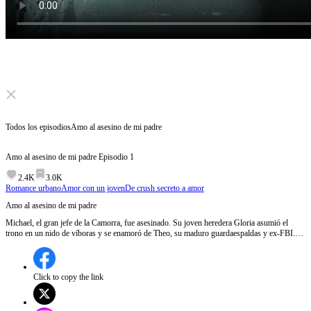
Click to unmute
Todos los episodios
Amo al asesino de mi padre
Amo al asesino de mi padre
Episodio
1
2.4K
3.0K
Romance urbano
Amor con un joven
De crush secreto a amor
Amo al asesino de mi padre
Michael, el gran jefe de la Camorra, fue asesinado. Su joven heredera Gloria asumió el
trono en un nido de víboras y se enamoró de Theo, su maduro guardaespaldas y ex-FBI.
Ella creyó ser su obsesión, pero descubrió que la foto de su colgante era de su madre. ¿Fue
él quien mató a su padre?
Click to copy the link