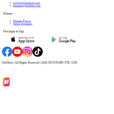
support@netshort.com
business@netshort.com
Dramas
Dramas Épicos
Series populares
Descargar la App
NetShort | All Rights Reserved |
2026
NETSTORY PTE. LTD.
Inicio
Dramas
Descargar