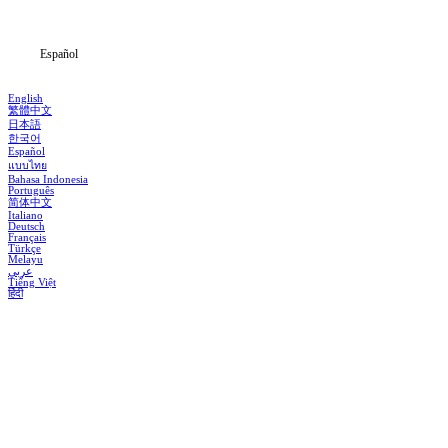
Noticias
Español
English
繁體中文
日本語
한국어
Español
แบบไทย
Bahasa Indonesia
Português
简体中文
Italiano
Deutsch
Français
Türkçe
Melayu
عربي
Tiếng Việt
हिंदी