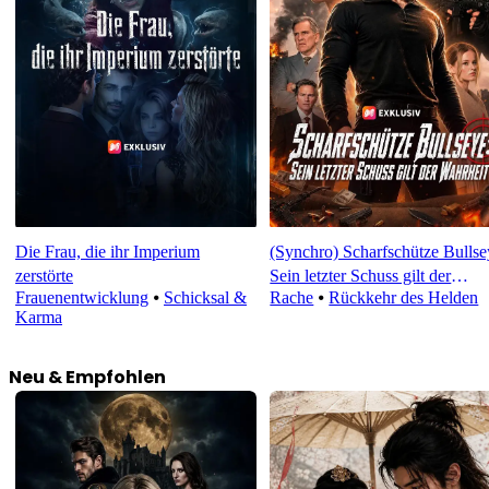
Die Frau, die ihr Imperium
(Synchro) Scharfschütze Bullse
zerstörte
Sein letzter Schuss gilt der
Frauenentwicklung
⦁
Schicksal &
Rache
⦁
Rückkehr des Helden
Wahrheit
Karma
Neu & Empfohlen