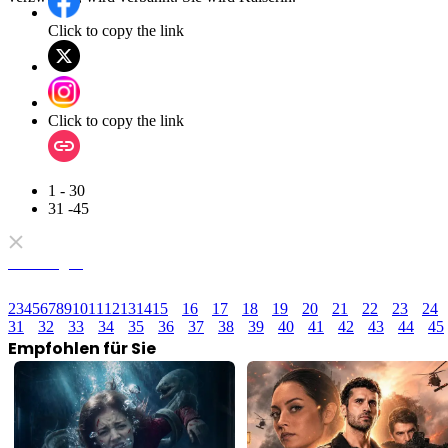
Click to copy the link
Click to copy the link
1 - 30
31 -45
Alle Folgen
2
3
4
5
6
7
8
9
10
11
12
13
14
15
16
17
18
19
20
21
22
23
24
31
32
33
34
35
36
37
38
39
40
41
42
43
44
45
Empfohlen für Sie