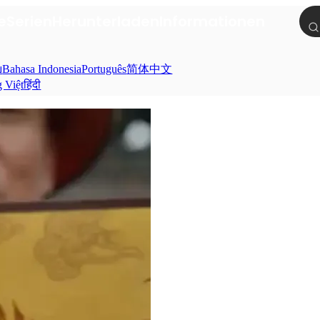
e
Serien
Herunterladen
Informationen
ย
Bahasa Indonesia
Português
简体中文
g Việt
हिंदी