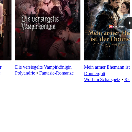
r
Die versiegelte Vampirkönigin
Mein armer Ehemann ist 
e
Polyandrie
⦁
Fantasie-Romanze
Donnergott
Wolf im Schafspelz
⦁
Rac