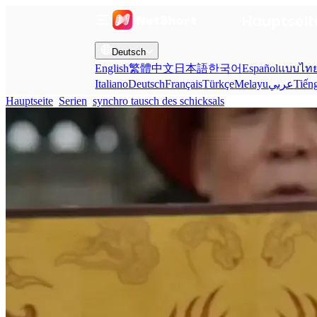
Hauptseit
Deutsch
English
繁體中文
日本語
한국어
Español
แบบไท
Italiano
Deutsch
Français
Türkçe
Melayu
عربي
Tiến
Hauptseite
Serien
synchro tausch des schicksals