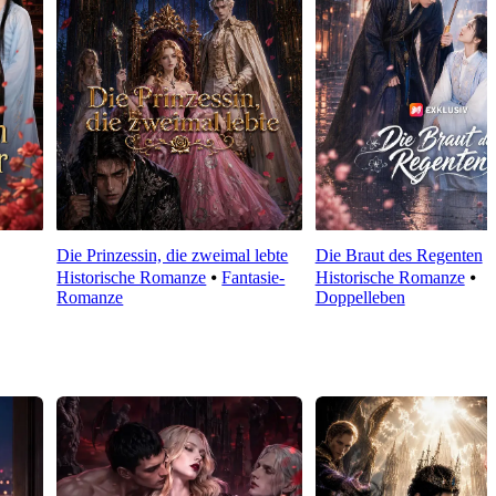
Die Prinzessin, die zweimal lebte
Die Braut des Regenten
Historische Romanze
⦁
Fantasie-
Historische Romanze
⦁
Romanze
Doppelleben