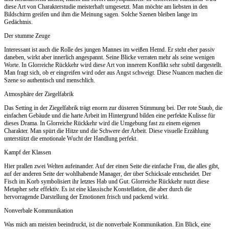
diese Art von Charakterstudie meisterhaft umgesetzt. Man möchte am liebsten in den
Bildschirm greifen und ihm die Meinung sagen. Solche Szenen bleiben lange im
Gedächtnis.
Der stumme Zeuge
Interessant ist auch die Rolle des jungen Mannes im weißen Hemd. Er steht eher passiv
daneben, wirkt aber innerlich angespannt. Seine Blicke verraten mehr als seine wenigen
Worte. In Glorreiche Rückkehr wird diese Art von innerem Konflikt sehr subtil dargestellt.
Man fragt sich, ob er eingreifen wird oder aus Angst schweigt. Diese Nuancen machen die
Szene so authentisch und menschlich.
Atmosphäre der Ziegelfabrik
Das Setting in der Ziegelfabrik trägt enorm zur düsteren Stimmung bei. Der rote Staub, die
einfachen Gebäude und die harte Arbeit im Hintergrund bilden eine perfekte Kulisse für
dieses Drama. In Glorreiche Rückkehr wird die Umgebung fast zu einem eigenen
Charakter. Man spürt die Hitze und die Schwere der Arbeit. Diese visuelle Erzählung
unterstützt die emotionale Wucht der Handlung perfekt.
Kampf der Klassen
Hier prallen zwei Welten aufeinander. Auf der einen Seite die einfache Frau, die alles gibt,
auf der anderen Seite der wohlhabende Manager, der über Schicksale entscheidet. Der
Fisch im Korb symbolisiert ihr letztes Hab und Gut. Glorreiche Rückkehr nutzt diese
Metapher sehr effektiv. Es ist eine klassische Konstellation, die aber durch die
hervorragende Darstellung der Emotionen frisch und packend wirkt.
Nonverbale Kommunikation
Was mich am meisten beeindruckt, ist die nonverbale Kommunikation. Ein Blick, eine