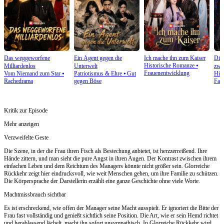
Das weggeworfene
Ein Agent gegen die
Ich mache ihn zum Kaiser
Die 
Historische Romanze
⦁
Milliardenlos
Unterwelt
zwei
Frauenentwicklung
Vom Niemand zum Star
⦁
Patriotismus & Ehre
⦁
Gut
His
Rachedrama
gegen Böse
Fan
Kritik zur Episode
Mehr anzeigen
Verzweifelte Geste
Die Szene, in der die Frau ihren Fisch als Bestechung anbietet, ist herzzerreißend. Ihre
Hände zittern, und man sieht die pure Angst in ihren Augen. Der Kontrast zwischen ihrem
einfachen Leben und dem Reichtum des Managers könnte nicht größer sein. Glorreiche
Rückkehr zeigt hier eindrucksvoll, wie weit Menschen gehen, um ihre Familie zu schützen.
Die Körpersprache der Darstellerin erzählt eine ganze Geschichte ohne viele Worte.
Machtmissbrauch sichtbar
Es ist erschreckend, wie offen der Manager seine Macht ausspielt. Er ignoriert die Bitte der
Frau fast vollständig und genießt sichtlich seine Position. Die Art, wie er sein Hemd richtet
und herablassend lächelt, macht ihn sofort unsympathisch. In Glorreiche Rückkehr wird