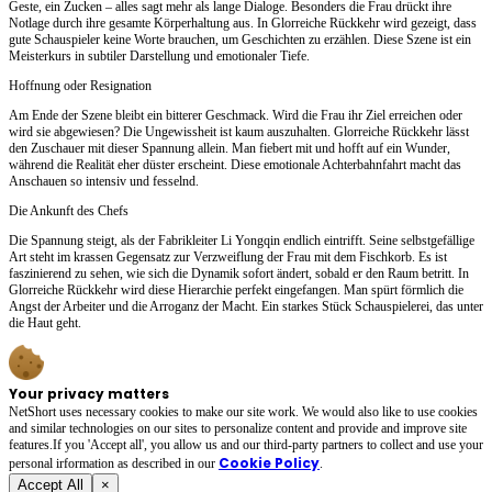
Geste, ein Zucken – alles sagt mehr als lange Dialoge. Besonders die Frau drückt ihre
Notlage durch ihre gesamte Körperhaltung aus. In Glorreiche Rückkehr wird gezeigt, dass
gute Schauspieler keine Worte brauchen, um Geschichten zu erzählen. Diese Szene ist ein
Meisterkurs in subtiler Darstellung und emotionaler Tiefe.
Hoffnung oder Resignation
Am Ende der Szene bleibt ein bitterer Geschmack. Wird die Frau ihr Ziel erreichen oder
wird sie abgewiesen? Die Ungewissheit ist kaum auszuhalten. Glorreiche Rückkehr lässt
den Zuschauer mit dieser Spannung allein. Man fiebert mit und hofft auf ein Wunder,
während die Realität eher düster erscheint. Diese emotionale Achterbahnfahrt macht das
Anschauen so intensiv und fesselnd.
Die Ankunft des Chefs
Die Spannung steigt, als der Fabrikleiter Li Yongqin endlich eintrifft. Seine selbstgefällige
Art steht im krassen Gegensatz zur Verzweiflung der Frau mit dem Fischkorb. Es ist
faszinierend zu sehen, wie sich die Dynamik sofort ändert, sobald er den Raum betritt. In
Glorreiche Rückkehr wird diese Hierarchie perfekt eingefangen. Man spürt förmlich die
Angst der Arbeiter und die Arroganz der Macht. Ein starkes Stück Schauspielerei, das unter
die Haut geht.
Your privacy matters
NetShort uses necessary cookies to make our site work. We would also like to use cookies
and similar technologies on our sites to personalize content and provide and improve site
features.If you 'Accept all', you allow us and our third-party partners to collect and use your
Cookie Policy
personal irformation as described in our
.
Accept All
×