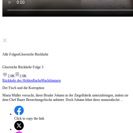
Click to unmute
Alle Folgen
Glorreiche Rückkehr
Glorreiche Rückkehr
Folge
3
2.0K
2.0K
Rückkehr des Helden
Rache
Machtfantasie
Der Fisch und die Korruption
Maria Müller versucht, ihren Bruder Johann in der Ziegelfabrik unterzubringen, indem sie
dem Chef Bauer Bestechungsfische anbietet. Doch Johann lehnt diese unmoralische
Methode ab und konfrontiert sowohl seine Schwester als auch den Fabrikleiter mit seiner
Ablehnung der Korruption.Wird Johann einen Weg finden, in der Ziegelfabrik zu arbeiten,
ohne sich auf korrupte Praktiken einzulassen?
Click to copy the link