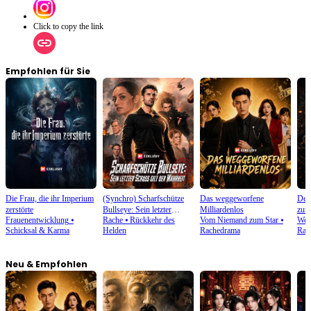
Click to copy the link
Empfohlen für Sie
Die Frau, die ihr Imperium
(Synchro) Scharfschütze
Das weggeworfene
Der
zerstörte
Bullseye: Sein letzter
Milliardenlos
zur
Frauenentwicklung
⦁
Rache
⦁
Rückkehr des
Vom Niemand zum Star
⦁
Weg 
Schuss gilt der Wahrheit
Schicksal & Karma
Helden
Rachedrama
Rac
Neu & Empfohlen