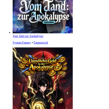
Vom Tand zur Apokalypse
System-Fantasy
⦁
Fantasiewelt