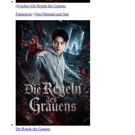
(Synchro) Die Regeln des Grauens
Fantastisch
⦁
Vom Niemand zum Star
Die Regeln des Grauens