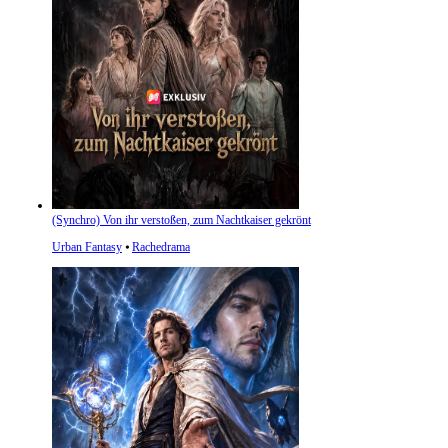
(Synchro) Von ihr verstoßen, zum Nachtkaiser gekrönt
Urban Fantasy
⦁
Rachedrama