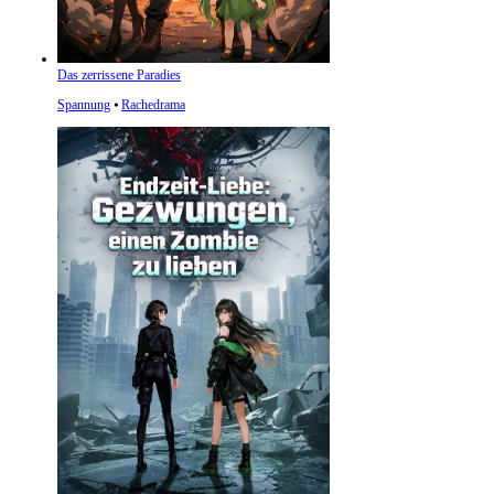
Das zerrissene Paradies
Spannung
⦁
Rachedrama