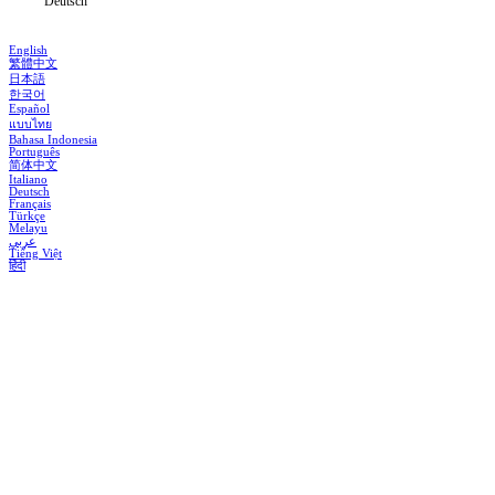
Deutsch
English
繁體中文
日本語
한국어
Español
แบบไทย
Bahasa Indonesia
Português
简体中文
Italiano
Deutsch
Français
Türkçe
Melayu
عربي
Tiếng Việt
हिंदी