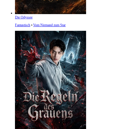
Die Odyssee
Fantastisch
⦁
Vom Niemand zum Star