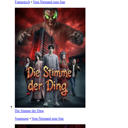
Fantastisch
⦁
Vom Niemand zum Star
Die Stimme der Ding
Spannung
⦁
Vom Niemand zum Star