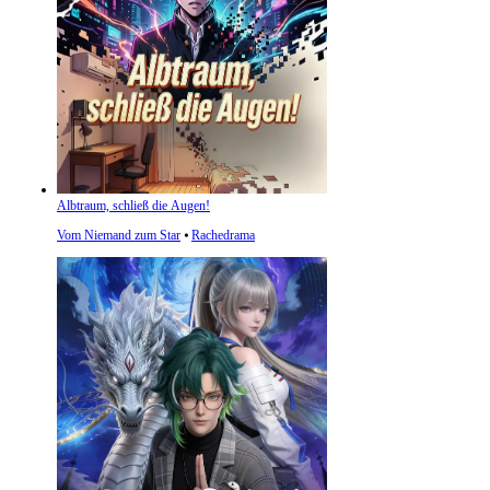
Albtraum, schließ die Augen!
Vom Niemand zum Star
⦁
Rachedrama