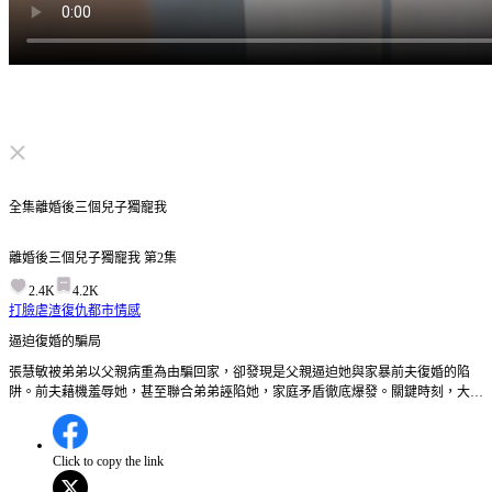
点击取消静音
全集
離婚後三個兒子獨寵我
離婚後三個兒子獨寵我
第
2
集
2.4K
4.2K
打臉虐渣
復仇
都市情感
逼迫復婚的騙局
張慧敏被弟弟以父親病重為由騙回家，卻發現是父親逼迫她與家暴前夫復婚的陷
阱。前夫藉機羞辱她，甚至聯合弟弟誣陷她，家庭矛盾徹底爆發。關鍵時刻，大養
子張環宇挺身而出保護母親，揭露了前夫和弟弟的惡行。面對如此惡劣的家人，張
慧敏會如何反擊？三個兒子又將如何保護母親？
Click to copy the link