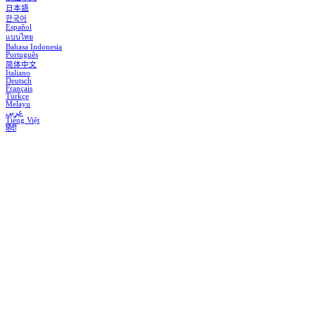
日本語
한국어
Español
แบบไทย
Bahasa Indonesia
Português
简体中文
Italiano
Deutsch
Français
Türkçe
Melayu
عربي
Tiếng Việt
हिंदी