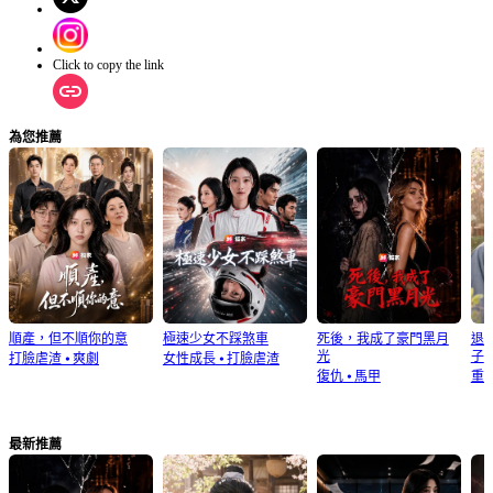
Click to copy the link
為您推薦
順產，但不順你的意
極速少女不踩煞車
死後，我成了豪門黑月
退
光
子
打臉虐渣
⦁
爽劇
女性成長
⦁
打臉虐渣
復仇
⦁
馬甲
重
最新推薦