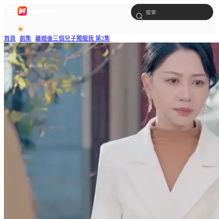
首頁
劇集
離婚後三個兒子獨寵我 第2集