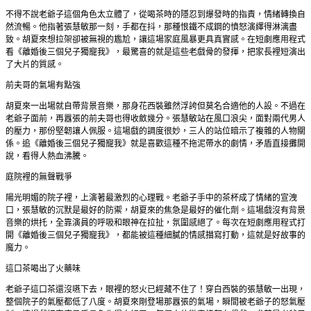
不得不說老爺子這個角色太立體了，從喝茶時的隱忍到爆發時的指責，情緒轉換自
然流暢。他指著張慧敏那一刻，手都在抖，那種恨鐵不成鋼的憤怒演繹得淋漓盡
致。胡夏來想拉架卻被無視的尷尬，讓這場家庭風暴更具真實感。在短劇應用程式
看《離婚後三個兒子獨寵我》，最驚喜的就是這些老戲骨的發揮，把家長裡短演出
了大片的質感。
前夫哥的氣場有點強
胡夏來一出場就自帶背景音樂，那身花西裝雖然浮誇但莫名合適他的人設。不過在
老爺子面前，再囂張的前夫哥也得收斂幾分。張慧敏站在風口浪尖，面對兩代男人
的壓力，那份堅韌讓人佩服。這場戲的調度很妙，三人的站位暗示了複雜的人物關
係。追《離婚後三個兒子獨寵我》就是喜歡這種不拖泥帶水的劇情，矛盾直接攤開
說，看得人熱血沸騰。
庭院裡的無聲戰爭
陽光明媚的院子裡，上演著最激烈的心理戰。老爺子手中的茶杯成了情緒的宣洩
口，張慧敏的沉默是最好的防禦，胡夏來的焦急是最好的催化劑。這場戲沒有背景
音樂的烘托，全靠演員的呼吸和眼神在拉扯，氛圍感絕了。每次在短劇應用程式打
開《離婚後三個兒子獨寵我》，都能被這種細膩的情感描寫打動，這就是好故事的
魔力。
這口茶喝出了火藥味
老爺子這口茶還沒嚥下去，眼裡的怒火已經藏不住了！穿白西裝的張慧敏一出現，
整個院子的氣壓都低了八度。胡夏來剛登場那囂張的氣場，瞬間被老爺子的怒氣壓