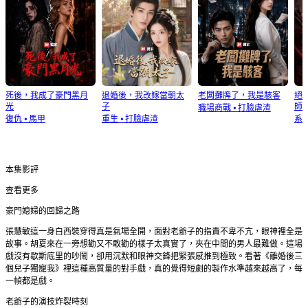
死後，我成了豪門黑月
退婚後，我改嫁當朝太
老闆攤牌了，我是駭客
絕
光
子
師
職場商戰
⦁
打臉虐渣
復仇
⦁
馬甲
重生
⦁
打臉虐渣
系
本集影評
查看更多
豪門媳婦的回歸之路
張慧敏這一身白西裝穿得真是氣場全開，面對老爺子的指責不卑不亢，眼神裡全是
故事。胡夏來在一旁想勸又不敢勸的樣子太真實了，夾在中間的男人最難做。這場
戲沒有歇斯底里的吵鬧，卻用沉默和眼神交鋒把緊張感推到極致。看著《離婚後三
個兒子獨寵我》裡這種高質量的對手戲，真的覺得短劇的製作水準越來越高了，每
一幀都是戲。
老爺子的演技炸裂時刻