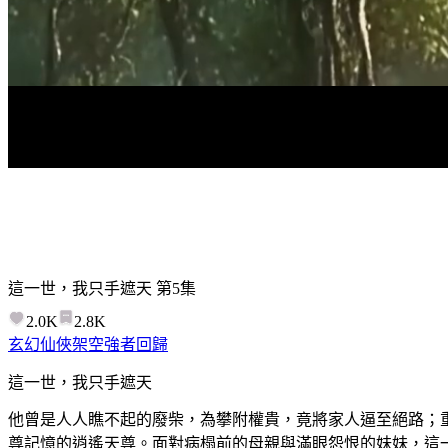
這一世，我只手遮天
第
5
集
2.0K
2.8K
玄幻仙俠
架空
強者回歸
這一世，我只手遮天
他曾是人人瞧不起的廢柴，為攀附權貴，竟將家人逼至絕路；
尊記憶的逍遙天尊。面對病榻前的母親與滿眼怨恨的妹妹，這