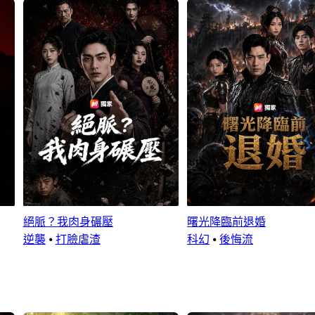
絕脈？我肉身碾壓
曙光降臨前退婚
逆襲
⦁
打臉虐渣
科幻
⦁
後悔流