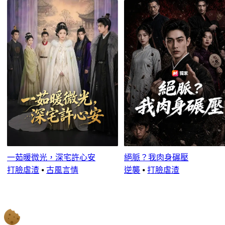
一茹暖微光，深宅許心安
絕脈？我肉身碾壓
打臉虐渣
⦁
古風言情
逆襲
⦁
打臉虐渣