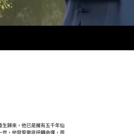
（翌日）
重生歸來，他已是擁有五千年仙
一世，他發誓徹底扭轉命運，用