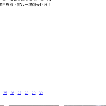
前世恩怨，掀起一場翻天巨浪！
25
26
27
28
29
30