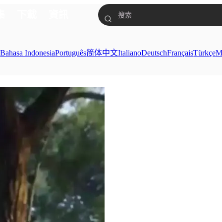
集
下載
資訊
ย
Bahasa Indonesia
Português
简体中文
Italiano
Deutsch
Français
Türkçe
M