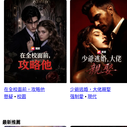
在全校面前，攻略他
少爺逃婚，大佬親娶
懸疑
⦁
校園
强制愛
⦁
現代
最新推薦