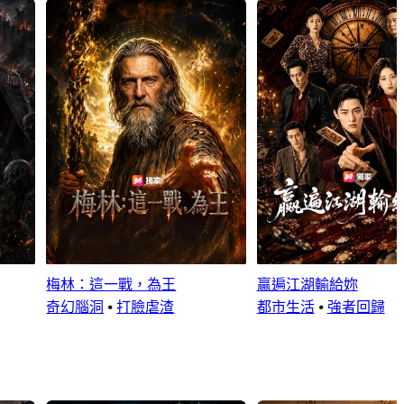
梅林：這一戰，為王
贏遍江湖輸給妳
奇幻腦洞
⦁
打臉虐渣
都市生活
⦁
強者回歸