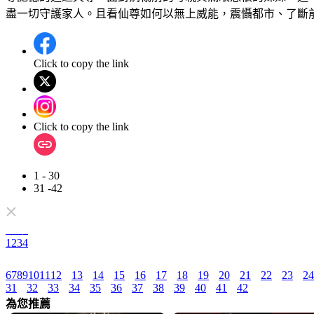
盡一切守護家人。且看仙尊如何以無上威能，震懾都市、了斷
Click to copy the link
Click to copy the link
1 - 30
31 -42
全集
1
2
3
4
6
7
8
9
10
11
12
13
14
15
16
17
18
19
20
21
22
23
24
31
32
33
34
35
36
37
38
39
40
41
42
為您推薦