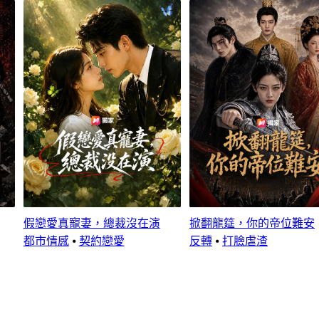
假戀愛真寵妻，總裁沒在演
掀翻龍筵，你的帝位難安
都市情感
⦁
契約戀愛
反轉
⦁
打臉虐渣