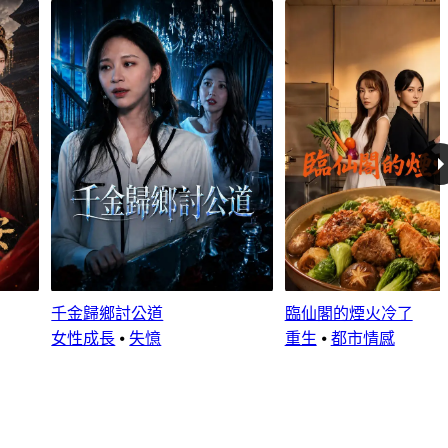
千金歸鄉討公道
臨仙閣的煙火冷了
女性成長
⦁
失憶
重生
⦁
都市情感