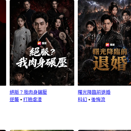
絕脈？我肉身碾壓
曙光降臨前退婚
逆襲
⦁
打臉虐渣
科幻
⦁
後悔流