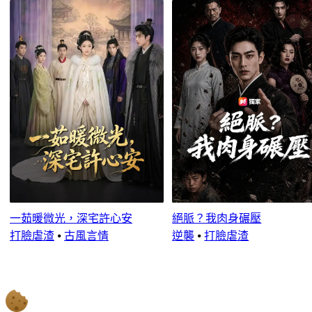
一茹暖微光，深宅許心安
絕脈？我肉身碾壓
打臉虐渣
⦁
古風言情
逆襲
⦁
打臉虐渣