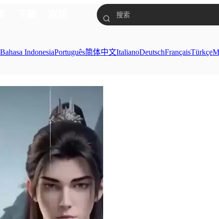
集
下載
資訊
ย
Bahasa Indonesia
Português
简体中文
Italiano
Deutsch
Français
Türkçe
M