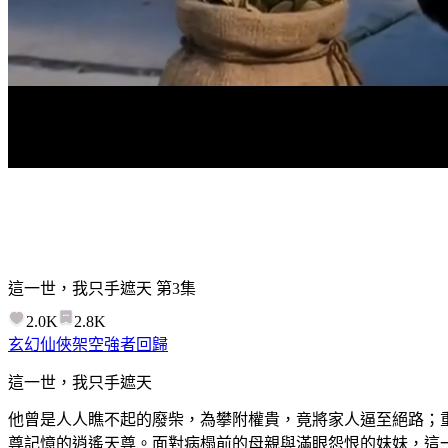
這一世，我只手遮天
第
3
集
2.0K
2.8K
玄幻仙俠
架空
強者回歸
這一世，我只手遮天
他曾是人人瞧不起的廢柴，為攀附權貴，竟將家人逼至絕路；
尊記憶的逍遙天尊。面對病榻前的母親與滿眼怨恨的妹妹，這