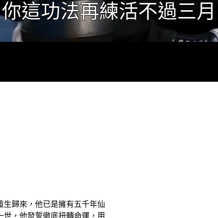
重生歸來，他已是擁有五千年仙
一世，他發誓徹底扭轉命運，用