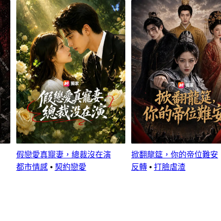
假戀愛真寵妻，總裁沒在演
掀翻龍筵，你的帝位難安
都市情感
⦁
契約戀愛
反轉
⦁
打臉虐渣