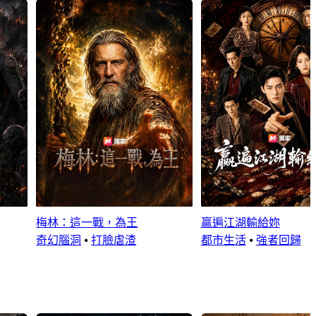
梅林：這一戰，為王
贏遍江湖輸給妳
奇幻腦洞
⦁
打臉虐渣
都市生活
⦁
強者回歸