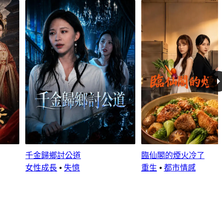
千金歸鄉討公道
臨仙閣的煙火冷了
女性成長
⦁
失憶
重生
⦁
都市情感