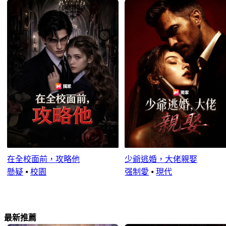
在全校面前，攻略他
少爺逃婚，大佬親娶
懸疑
⦁
校園
强制愛
⦁
現代
最新推薦