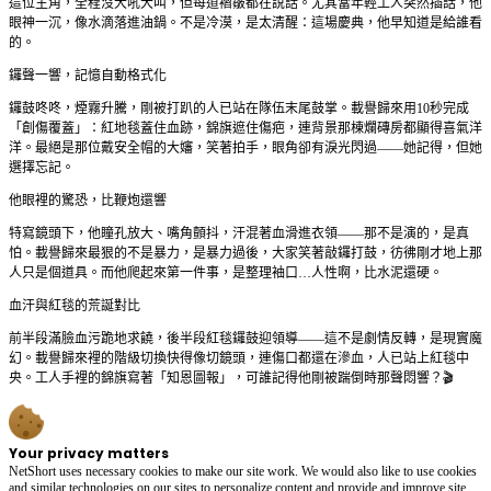
這位主角，全程沒大吼大叫，但每道褶皺都在說話。尤其當年輕工人突然插話，他
眼神一沉，像水滴落進油鍋。不是冷漠，是太清醒：這場慶典，他早知道是給誰看
的。
鑼聲一響，記憶自動格式化
鑼鼓咚咚，煙霧升騰，剛被打趴的人已站在隊伍末尾鼓掌。載譽歸來用10秒完成
「創傷覆蓋」：紅地毯蓋住血跡，錦旗遮住傷疤，連背景那棟爛磚房都顯得喜氣洋
洋。最絕是那位戴安全帽的大嬸，笑著拍手，眼角卻有淚光閃過——她記得，但她
選擇忘記。
他眼裡的驚恐，比鞭炮還響
特寫鏡頭下，他瞳孔放大、嘴角顫抖，汗混著血滑進衣領——那不是演的，是真
怕。載譽歸來最狠的不是暴力，是暴力過後，大家笑著敲鑼打鼓，彷彿剛才地上那
人只是個道具。而他爬起來第一件事，是整理袖口…人性啊，比水泥還硬。
血汗與紅毯的荒誕對比
前半段滿臉血污跪地求饒，後半段紅毯鑼鼓迎領導——這不是劇情反轉，是現實魔
幻。載譽歸來裡的階級切換快得像切鏡頭，連傷口都還在滲血，人已站上紅毯中
央。工人手裡的錦旗寫著「知恩圖報」，可誰記得他剛被踹倒時那聲悶響？🎬
Your privacy matters
NetShort uses necessary cookies to make our site work. We would also like to use cookies
and similar technologies on our sites to personalize content and provide and improve site