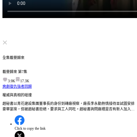
点击取消静音
全集
載譽歸來
載譽歸來
第
7
集
3.9K
17.3K
爽劇
復仇
強者回歸
權威與真相的碰撞
趙秘書以青花建設集團董事長的身份到磚廠視察，廠長李永勤熱情接待並試圖安排
豪華宴席，但被趙秘書拒絕，要求與工人同吃。趙秘書詢問廠裡是否有新人加入，
李永勤起初否定，但在趙秘書的逼問下透露確有新員工，暗示可能有隱情。這個神
秘的新員工究竟是誰？趙秘書的調查會揭露怎樣驚人的秘密？
Click to copy the link