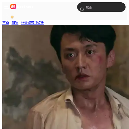
首頁
劇集
載譽歸來 第7集