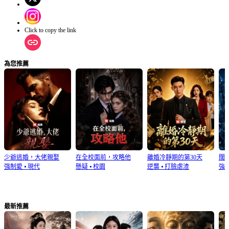
Click to copy the link
為您推薦
少爺逃婚，大佬親娶
在全校面前，攻略他
離婚冷靜期的第30天
闊
强制愛
⦁
現代
懸疑
⦁
校園
逆襲
⦁
打臉虐渣
強
最新推薦