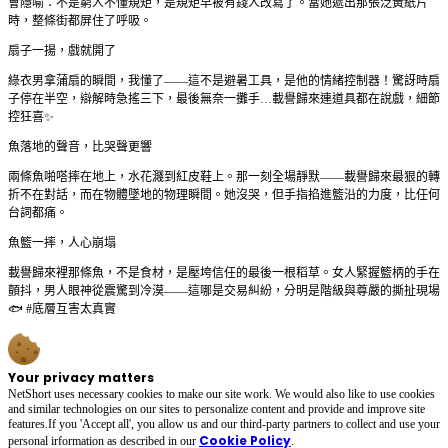
會隱喻：不是窮人不懂規矩，是規矩早被有錢人改寫了。當她遞出那張泛黃紙片
時，整條街都屏住了呼吸。
扇子一揚，戲就開了
綠衣男拿蒲扇的瞬間，我懂了——這不是避暑工具，是他的情緒控制器！驚訝時扇
子停在半空，辯解時急搖三下，最後無奈一攤手…載譽歸來連道具都在說戲，細節
控狂喜✨
魚落地的聲音，比哭聲更響
兩條魚啪嗒摔在地上，水花濺到紅皮鞋上。那一刻全場靜默——載譽歸來最狠的轉
折不在對話，而在物體墜地的物理瞬間。她沒哭，但手指掐進籃沿的力度，比任何
台詞都痛。
魚籃一摔，人心崩塌
載譽歸來裡那條魚，不是食材，是壓垮信任的最後一根稻草。女人緊握籃柄的手在
顫抖，男人眼神從震驚到冷漠——這哪是交易糾紛，分明是階級與尊嚴的撕扯現場
🐟 #底層互害太真實
Your privacy matters
NetShort uses necessary cookies to make our site work. We would also like to use cookies
and similar technologies on our sites to personalize content and provide and improve site
features.If you 'Accept all', you allow us and our third-party partners to collect and use your
Cookie Policy
personal irformation as described in our
.