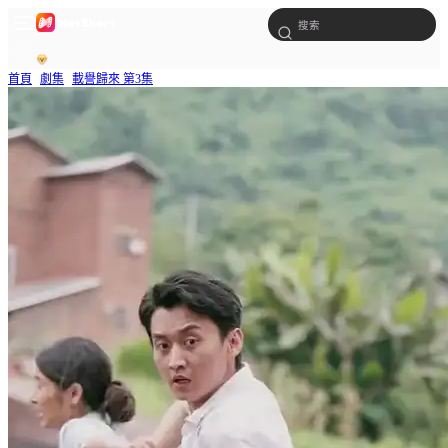
首頁
劇集
載譽歸來 第3集