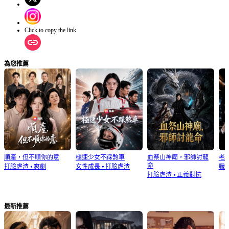
Click to copy the link
為您推薦
順產，但不順你的意
極速少女不踩煞車
血祭山神廟，邪師討龍
老
命
打臉虐渣
⦁
爽劇
女性成長
⦁
打臉虐渣
職
打臉虐渣
⦁
正義對抗
最新推薦