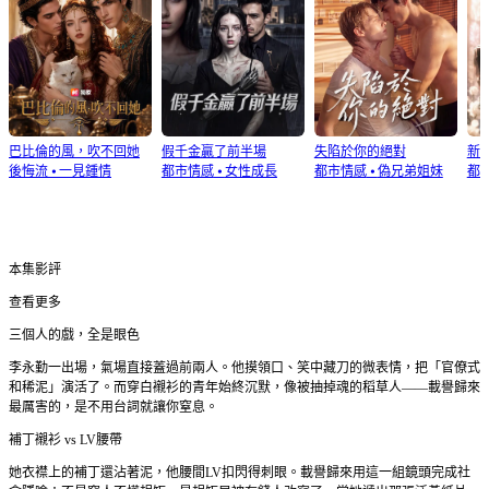
巴比倫的風，吹不回她
假千金贏了前半場
失陷於你的絕對
新
後悔流
⦁
一見鍾情
都市情感
⦁
女性成長
都市情感
⦁
偽兄弟姐妹
都
本集影評
查看更多
三個人的戲，全是眼色
李永勤一出場，氣場直接蓋過前兩人。他摸領口、笑中藏刀的微表情，把「官僚式
和稀泥」演活了。而穿白襯衫的青年始終沉默，像被抽掉魂的稻草人——載譽歸來
最厲害的，是不用台詞就讓你窒息。
補丁襯衫 vs LV腰帶
她衣襟上的補丁還沾著泥，他腰間LV扣閃得刺眼。載譽歸來用這一組鏡頭完成社