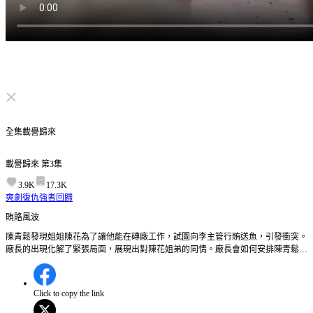
点击取消静音
全集
載譽歸來
載譽歸來
第
3
集
3.9K
17.3K
爽劇
復仇
強者回歸
賄賂風波
陳青鬆發現姐姐陳花為了讓他能在磚廠工作，試圖向李主管行賄送魚，引發衝突。
廠長的出現化解了緊張局面，展現出對陳花姐弟的同情。廠長會如何安排陳青鬆的
工作呢？
Click to copy the link