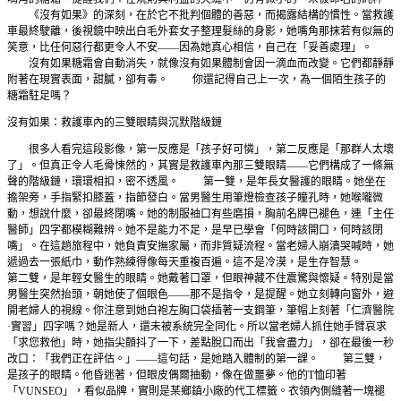
《沒有如果》的深刻，在於它不批判個體的善惡，而揭露結構的慣性。當救護
車最終駛離，後視鏡中映出白毛外套女子整理髮絲的身影，她嘴角那抹若有似無的
笑意，比任何惡行都更令人不安——因為她真心相信，自己在「妥善處理」。
沒有如果糖霜會自動消失，就像沒有如果體制會因一滴血而改變。它們都靜靜
附著在現實表面，甜膩，卻有毒。 你還記得自己上一次，為一個陌生孩子的
糖霜駐足嗎？
沒有如果：救護車內的三雙眼睛與沉默階級鏈
很多人看完這段影像，第一反應是「孩子好可憐」，第二反應是「那群人太壞
了」。但真正令人毛骨悚然的，其實是救護車內那三雙眼睛——它們構成了一條無
聲的階級鏈，環環相扣，密不透風。 第一雙，是年長女醫護的眼睛。她坐在
擔架旁，手指緊扣膝蓋，指節發白。當男醫生用筆燈檢查孩子瞳孔時，她喉嚨微
動，想說什麼，卻最終閉嘴。她的制服袖口有些磨損，胸前名牌已褪色，連「主任
醫師」四字都模糊難辨。她不是能力不足，是早已學會「何時該開口，何時該閉
嘴」。在這趟旅程中，她負責安撫家屬，而非質疑流程。當老婦人崩潰哭喊時，她
遞過去一張紙巾，動作熟練得像每天重複百遍。這不是冷漠，是生存智慧。
第二雙，是年輕女醫生的眼睛。她戴著口罩，但眼神藏不住震驚與懷疑。特別是當
男醫生突然抬頭，朝她使了個眼色——那不是指令，是提醒。她立刻轉向窗外，避
開老婦人的視線。你注意到她白袍左胸口袋插著一支鋼筆，筆帽上刻著「仁濟醫院
·實習」四字嗎？她是新人，還未被系統完全同化。所以當老婦人抓住她手臂哀求
「求您救他」時，她指尖顫抖了一下，差點脫口而出「我會盡力」，卻在最後一秒
改口：「我們正在評估。」——這句話，是她踏入體制的第一課。 第三雙，
是孩子的眼睛。他昏迷著，但眼皮偶爾抽動，像在做噩夢。他的T恤印著
「VUNSEO」，看似品牌，實則是某鄉鎮小廠的代工標籤。衣領內側縫著一塊褪