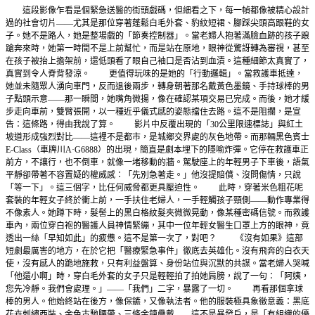
這段影像乍看是個緊急送醫的街頭戲碼，但細看之下，每一幀都像被精心設計
過的社會切片——尤其是那位穿著蓬鬆白毛外套、豹紋短裙、腳踩尖頭高跟鞋的女
子。她不是路人，她是整場戲的「節奏控制器」。當老婦人抱著滿臉血跡的孩子踉
蹌奔來時，她第一時間不是上前幫忙，而是站在原地，眼神從驚訝轉為審視，甚至
在孩子被抬上擔架前，還低頭看了眼自己袖口是否沾到血漬。這種細節太真實了，
真實到令人脊背發涼。 更值得玩味的是她的「行動邏輯」。當救護車抵達，
她並未隨眾人湧向車門，反而退後兩步，轉身朝著那名戴黃色墨鏡、手持球棒的男
子點頭示意——那一瞬間，她嘴角微揚，像在確認某項交易已完成。而後，她才緩
步走向車前，雙臂張開，以一種近乎儀式感的姿態擋住去路。這不是阻攔，是宣
告：這條路，得由我說了算。 影片中反覆出現的「30公里限速標誌」與紅土
坡道形成強烈對比——這裡不是都市，是城鄉交界處的灰色地帶。而那輛黑色賓士
E-Class（車牌川A·G6888）的出現，簡直是劇本埋下的隱喻炸彈。它停在救護車正
前方，不讓行，也不倒車，就像一堵移動的牆。駕駛座上的年輕男子下車後，語氣
平靜卻帶著不容置疑的權威感：「先別急著走。」他沒提賠償、沒問傷情，只說
「等一下」。這三個字，比任何威脅都更具壓迫性。 此時，穿著米色粗花呢
套裝的年輕女子終於衝上前，一手扶住老婦人，一手輕觸孩子頸側——動作專業得
不像素人。她蹲下時，髮髻上的黑白格紋髮夾微微晃動，像某種密碼信號。而救護
車內，兩位穿白袍的醫護人員神情緊繃，其中一位年輕女醫生口罩上方的眼神，竟
透出一絲「早知如此」的疲憊。這不是第一次了，對吧？ 《沒有如果》這部
短劇最厲害的地方，在於它把「醫療緊急事件」徹底去英雄化。沒有飛奔的白衣天
使，沒有感人的跪地施救，只有利益盤算、身份站位與沉默的共謀。當老婦人哭喊
「他還小啊」時，穿白毛外套的女子只是輕輕拍了拍她肩膀，說了一句：「阿姨，
您先冷靜。我們會處理。」——「我們」二字，暴露了一切。 再看那個拿球
棒的男人。他始終站在後方，像保鑣，又像執法者。他的服裝極具象徵意義：黑底
花卉刺繡西裝、金色古馳腰帶、三條金鍊疊戴——這不是暴發戶，是「有組織的優