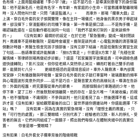
色布條，上面用藍線繡著「李小宇·7歲」。這不是巧合，是導演刻意埋下的身份錨
點：他不是無名氏，他是有名字、有年齡、有家庭的小生命。可當救護車駛離現場
時，沒人問他叫什麼，只問「誰是監護人」。 而車外，那場「攔車大戲」正
上演。穿白毛外套的女子張開雙臂，像在主持一場儀式。她身後的黑衣男子舉起球
棒，卻沒揮下；穿淺藍襯衫的司機下車後，第一件事是摸口袋——不是掏手機，是
確認鑰匙還在。這些動作都在說同一句話：「我們不是來打架的，是來談條件
的。」 《沒有如果》最精妙的設定，在於它把「緊急醫療」變成一場封閉談
判。救護車不是移動醫院，是臨時會議室。擔架是談判桌，心電監測儀的滴答聲是
倒數計時器。男醫生檢查完孩子頭部後，沒有立即下結論，而是低聲對女實習生說
了句話——唇語專家或許能解讀：「按B方案走。」什麼是B方案？是「先穩住家
屬情緒，等律師到場再做初步診斷」？還是「若家屬簽字放棄追責，可申請綠色通
道快速轉院」？影片沒說，但你從老婦人突然停止哭泣、轉而盯著自己雙手的細
節，能猜到七八分。 更細思極恐的是環境音設計。車外人聲鼎沸，車內卻異
常安靜，只有儀器聲與呼吸聲。當穿白毛外套的女子敲打車窗時，玻璃震動的頻率
與心電圖波形竟意外同步——這不是巧合，是聲音蒙太奇的高級玩法。導演在告訴
你：外面的喧囂，終究要服從車內的節奏。 而那個騎自行車路過的少年，他
停下車，望了三秒，然後默默掉頭離開。他的存在，是全片唯一「未被收編」的視
角。他不懂階級、不識規則、不參與談判，他只是看見了血，然後選擇不看。這或
許才是《沒有如果》留給觀眾最後的出口：當世界逼你選邊站時，你還能選擇「不
站」嗎？ 沒有如果。因為在真實的緊急現場，沒有「理想主義的救援」，只
有「可行性的處置」。那三雙眼睛，分別代表了：經驗者的沉默、新人的掙扎、受
害者的無言。它們共同組成了一面鏡子，照出我們每個人在體制夾縫中的真實位
置。 你會是哪一雙眼睛？
沒有如果：白毛外套女子攔車背後的階級暗戰