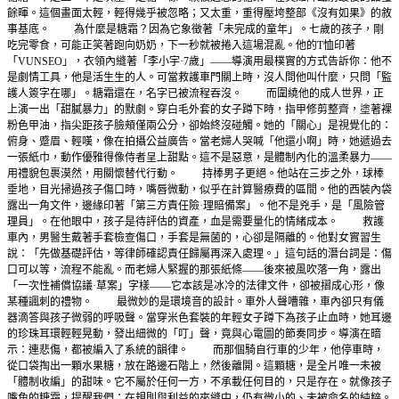
餘暉。這個畫面太輕，輕得幾乎被忽略；又太重，重得壓垮整部《沒有如果》的敘
事基底。 為什麼是糖霜？因為它象徵著「未完成的童年」。七歲的孩子，剛
吃完零食，可能正笑著跑向奶奶，下一秒就被捲入這場混亂。他的T恤印著
「VUNSEO」，衣領內縫著「李小宇·7歲」——導演用最樸實的方式告訴你：他不
是劇情工具，他是活生生的人。可當救護車門關上時，沒人問他叫什麼，只問「監
護人簽字在哪」。糖霜還在，名字已被流程吞沒。 而圍繞他的成人世界，正
上演一出「甜膩暴力」的默劇。穿白毛外套的女子蹲下時，指甲修剪整齊，塗著裸
粉色甲油，指尖距孩子臉頰僅兩公分，卻始終沒碰觸。她的「關心」是視覺化的：
俯身、蹙眉、輕嘆，像在拍攝公益廣告。當老婦人哭喊「他還小啊」時，她遞過去
一張紙巾，動作優雅得像侍者呈上甜點。這不是惡意，是體制內化的溫柔暴力——
用禮貌包裹漠然，用關懷替代行動。 持棒男子更絕。他站在三步之外，球棒
垂地，目光掃過孩子傷口時，嘴唇微動，似乎在計算醫療費的區間。他的西裝內袋
露出一角文件，邊緣印著「第三方責任險·理賠備案」。他不是兇手，是「風險管
理員」。在他眼中，孩子是待評估的資產，血是需要量化的情緒成本。 救護
車內，男醫生戴著手套檢查傷口，手套是無菌的，心卻是隔離的。他對女實習生
說：「先做基礎評估，等律師確認責任歸屬再深入處理。」這句話的潛台詞是：傷
口可以等，流程不能亂。而老婦人緊握的那張紙條——後來被風吹落一角，露出
「一次性補償協議·草案」字樣——它本該是冰冷的法律文件，卻被摺成心形，像
某種諷刺的禮物。 最微妙的是環境音的設計。車外人聲嘈雜，車內卻只有儀
器滴答與孩子微弱的呼吸聲。當穿米色套裝的年輕女子蹲下為孩子止血時，她耳邊
的珍珠耳環輕輕晃動，發出細微的「叮」聲，竟與心電圖的節奏同步。導演在暗
示：連悲傷，都被編入了系統的韻律。 而那個騎自行車的少年，他停車時，
從口袋掏出一顆水果糖，放在路邊石階上，然後離開。這顆糖，是全片唯一未被
「體制收編」的甜味。它不屬於任何一方，不承載任何目的，只是存在。就像孩子
嘴角的糖霜，提醒我們：在規則與利益的夾縫中，仍有微小的、未被命名的純粹。