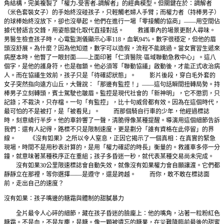
角結構，完美複製了「權力-受害者-調解者」的經典模型。但關鍵在於：調解者
（米色套裝女子）的手始終沒碰孩子，只輕觸老婦人手臂；而權力者（持棒男子）
的球棒始終沒放下，卻也沒舉起。他們在進行一場「零接觸的協商」——用空間佔
據代替語言交鋒，用姿態變化取代直接對話。 救護車內的場景更耐人尋味。
男醫生檢查孩子時，心電監測儀顯示心率118，血氧94%。數字很穩定，但他的眉
頭沒舒展。為什麼？因為他知道，數字可以造假，流程不能跳過。當女實習生遞來
病歷本時，他瞥了一眼封面——上面印著「仁濟醫院·區域聯動急救中心」。這八
個字，是他的護身符，也是枷鎖。他必須等「聯動協議」啟動後，才能正式收治病
人。而在協議生效前，孩子只是「待確認狀態」。 影片後段，穿白毛外套的
女子突然指向遠方山丘，大聲說：「那邊有監控！」——這句話瞬間扭轉局勢。持
棒男子立刻轉頭，賓士駕駛也皺眉。監控是現代社會的「新神明」，它不懲罰，只
記錄；不裁決，只存檔。一句「有監控」，比十句威脅都有效。因為在這個時代，
最可怕的不是被打，是「被看見」。 而那個騎自行車的少年，他經過標誌
時，刻意繞行半步。他的車鈴響了一聲，清脆得像某種提醒。導演用這個細節告訴
我們：還有人記得，路標不只是限制速度，更是劃分「誰有資格在此停留」的界
線。 《沒有如果》之所以令人窒息，正因它揭示了一個真相：在真實的緊急
現場，時間不是用秒表計算的，是用「權力確認的時長」衡量的。救護車多停一分
鐘，就意味著某種秩序正在重組；孩子多昏迷一秒，就代表某種交易尚未完成。
沒有如果30公里限速標誌會自動失效，就像沒有如果權力會自願讓渡。它們都
靜靜立在那裡，等你選擇——是遵守，還是跨越。 而你，敢不敢在標誌面
前，走出自己的速度？
沒有如果：孩子嘴邊的糖霜與體制的甜膩暴力
全片最令人心碎的細節，藏在孩子昏迷的臉龐上：他的嘴角，沾著一粒粉紅色
糖霜。不是血，不是灰塵，是糖。像一顆被遺忘的糖果，在災難降臨前最後的甜蜜