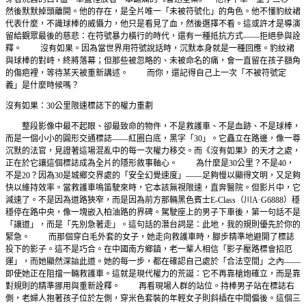
然後默默掉頭離開。他的存在，是全片唯一「未被符號化」的角色。他不懂豹紋裙
代表什麼，不識球棒的威懾力，他只是看見了血，然後選擇不看。這或許才是導演
留給觀眾最後的慈悲：在符號暴力橫行的時代，還有一種抵抗方式——拒絕參與詮
釋。 沒有如果。因為當世界用符號說話時，沉默本身就是一種回應。豹紋裙
與球棒的對峙，終將落幕；但那些被忽略的、未被命名的痛，會一直留在孩子額角
的傷疤裡，等待某天被重新講述。 而你，還記得自己上一次「不被符號定
義」是什麼時候嗎？
沒有如果：30公里限速標誌下的權力重劃
整段影像中最不起眼、卻最致命的物件，不是救護車、不是血跡、不是球棒，
而是一個小小的圓形交通標誌——紅圈白底，黑字「30」。它矗立在路邊，像一尊
沉默的法官，見證著這場混亂中的每一次權力移交。而《沒有如果》的天才之處，
正在於它讓這個標誌成為全片的隱形敘事軸心。 為什麼是30公里？不是40，
不是20？因為30是城鄉交界處的「安全幻覺速度」——足夠慢以顯得文明，又足夠
快以維持效率。當救護車鳴笛駛來時，它本該無視限速，直奔醫院。但影片中，它
減速了。不是因為道路狹窄，而是因為前方那輛黑色賓士E-Class（川A·G6888）穩
穩停在路中央，像一塊嵌入柏油路的界碑。駕駛座上的男子下車後，第一句話不是
「讓道」，而是「先別急著走」。這句話的潛台詞是：此地，我的規則優先於你的
緊急。 而那個穿白毛外套的女子，她走向救護車時，腳步精準地避開了標誌
投下的影子。這不是巧合。在中國南方鄉鎮，老一輩人相信「影子壓路標會招厄
運」，而她顯然深諳此道。她的每一步，都在確認自己處於「合法空間」之內——
即使她正在阻擋一輛救護車。這就是現代權力的荒誕：它不再靠槍炮確立，而是靠
對規則的精準挪用與重新詮釋。 再看現場人群的站位。持棒男子站在標誌右
側，老婦人抱著孩子位於左側，穿米色套裝的年輕女子則斜插在中間偏後。這個三