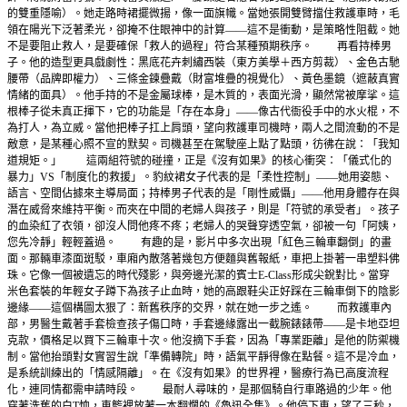
的雙重隱喻）。她走路時裙擺微揚，像一面旗幟。當她張開雙臂擋住救護車時，毛
領在陽光下泛著柔光，卻掩不住眼神中的計算——這不是衝動，是策略性阻截。她
不是要阻止救人，是要確保「救人的過程」符合某種預期秩序。 再看持棒男
子。他的造型更具戲劇性：黑底花卉刺繡西裝（東方美學＋西方剪裁）、金色古馳
腰帶（品牌即權力）、三條金鍊疊戴（財富堆疊的視覺化）、黃色墨鏡（遮蔽真實
情緒的面具）。他手持的不是金屬球棒，是木質的，表面光滑，顯然常被摩挲。這
根棒子從未真正揮下，它的功能是「存在本身」——像古代衙役手中的水火棍，不
為打人，為立威。當他把棒子扛上肩頭，望向救護車司機時，兩人之間流動的不是
敵意，是某種心照不宣的默契。司機甚至在駕駛座上點了點頭，彷彿在說：「我知
道規矩。」 這兩組符號的碰撞，正是《沒有如果》的核心衝突：「儀式化的
暴力」VS「制度化的救援」。豹紋裙女子代表的是「柔性控制」——她用姿態、
語言、空間佔據來主導局面；持棒男子代表的是「剛性威懾」——他用身體存在與
潛在威脅來維持平衡。而夾在中間的老婦人與孩子，則是「符號的承受者」。孩子
的血染紅了衣領，卻沒人問他疼不疼；老婦人的哭聲穿透空氣，卻被一句「阿姨，
您先冷靜」輕輕蓋過。 有趣的是，影片中多次出現「紅色三輪車翻倒」的畫
面。那輛車漆面斑駁，車廂內散落著幾包方便麵與舊報紙，車把上掛著一串塑料佛
珠。它像一個被遺忘的時代殘影，與旁邊光潔的賓士E-Class形成尖銳對比。當穿
米色套裝的年輕女子蹲下為孩子止血時，她的高跟鞋尖正好踩在三輪車倒下的陰影
邊緣——這個構圖太狠了：新舊秩序的交界，就在她一步之遙。 而救護車內
部，男醫生戴著手套檢查孩子傷口時，手套邊緣露出一截腕錶錶帶——是卡地亞坦
克款，價格足以買下三輪車十次。他沒摘下手套，因為「專業距離」是他的防禦機
制。當他抬頭對女實習生說「準備轉院」時，語氣平靜得像在點餐。這不是冷血，
是系統訓練出的「情感隔離」。在《沒有如果》的世界裡，醫療行為已高度流程
化，連同情都需申請時段。 最耐人尋味的，是那個騎自行車路過的少年。他
穿著洗舊的白T恤，車籃裡放著一本翻爛的《魯迅全集》。他停下車，望了三秒，