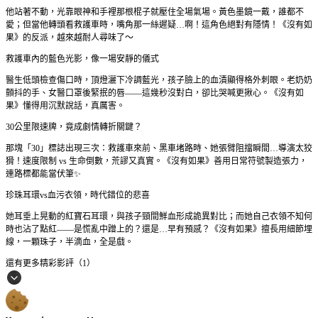
他站著不動，光靠眼神和手裡那根棍子就壓住全場氣場。黃色墨鏡一戴，誰都不
愛；但當他轉頭看救護車時，嘴角那一絲遲疑…啊！這角色絕對有隱情！《沒有如
果》的反派，越來越耐人尋味了～
救護車內的藍色光影，像一場安靜的儀式
醫生低頭檢查傷口時，頂燈灑下冷調藍光，孩子臉上的血漬顯得格外刺眼。老奶奶
顫抖的手、女醫口罩後緊抿的唇——這幾秒沒對白，卻比哭喊更揪心。《沒有如
果》懂得用沉默說話，真厲害。
30公里限速牌，竟成劇情轉折關鍵？
那塊「30」標誌出現三次：救護車來前、黑車堵路時、她張臂阻擋瞬間…導演太狡
猾！速度限制 vs 生命倒數，荒謬又真實。《沒有如果》善用日常符號製造張力，
連路標都能當伏筆✨
珍珠耳環vs血污衣領，時代錯位的悲喜
她耳垂上晃動的紅寶石耳環，與孩子頸間鮮血形成詭異對比；而她自己衣領不知何
時也沾了點紅——是慌亂中蹭上的？還是…早有預感？《沒有如果》擅長用細節埋
線，一顆珠子，半滴血，全是戲。
還有更多精彩影評（1）