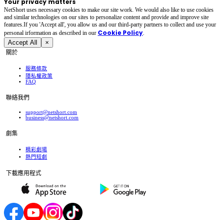
Your privacy matters
NetShort uses necessary cookies to make our site work. We would also like to use cookies
and similar technologies on our sites to personalize content and provide and improve site
features.If you 'Accept all', you allow us and our third-party partners to collect and use your
Cookie Policy
personal irformation as described in our
.
Accept All
×
關於
服務條款
隱私權政策
FAQ
聯絡我們
support@netshort.com
business@netshort.com
劇集
精彩劇場
熱門短劇
下載應用程式