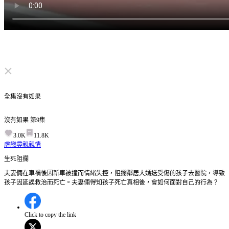
点击取消静音
全集
沒有如果
沒有如果
第
9
集
3.0K
11.8K
虐戀
尋親
親情
生死阻攔
夫妻倆在車禍後因新車被撞而情緒失控，阻攔鄰居大媽送受傷的孩子去醫院，導致
孩子因延誤救治而死亡。夫妻倆得知孩子死亡真相後，會如何面對自己的行為？
Click to copy the link