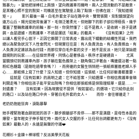
雅暴力」。當他把球棒扛上肩頭，望向救護車司機時，兩人之間流動的不是敵意，
是某種心照不宣的默契。司機甚至在駕駛座上點了點頭，彷彿在說：「我知道規
矩。」 影片最後一幕，白毛外套女子站在路中央，雙臂張開，背對鏡頭望向
遠方山丘。陽光從她背後灑下，毛領泛著柔光，但她腳下的影子卻拉得極長，幾乎
覆蓋了整輛救護車的前輪。那一刻，你突然懂了：這不是救人，是收網。孩子是誘
餌，血是證據，而救護車，不過是運送「結果」的載具。 《沒有如果》之所
以讓人看完手心冒汗，正因它撕開了日常表皮，露出底下蠕動的結構性荒誕。我們
總以為緊急狀況下人性會閃光，但現實往往是：有人負責流血，有人負責擦血，有
人負責決定誰該為血付錢。而那位穿白毛外套的女子，她不是反派，她只是深諳遊
戲規則的玩家——在這個世界裡，同情心是奢侈品，秩序才是硬通貨。 尤其
當鏡頭切到救護車內部，孩子躺在藍色擔架上，額角傷口滲著血，嘴邊還沾著一點
粉紅色糖霜（是剛吃過零食嗎？），而旁邊的女醫生悄悄把一張紙條塞進老婦人手
心……那紙條上寫了什麼？沒人知道。但你知道，這張紙，比任何診斷書都重要。
這就是《沒有如果》的高明之處：它不給答案，只給選擇。你相信救護車會順
利開走嗎？你相信孩子能平安出院嗎？你相信那張紙條是保險理賠單，還是……一
封遺書？ 沒有如果。因為現實從不提供「假如當初」的選項。它只給你此刻
的路口，以及站在路口中央、穿著白毛外套的女人。 而你，會往哪邊走？
老奶奶抱娃狂奔，淚點暴擊
她手裡緊抱著血跡斑斑的孩子，腳步踉蹌卻不肯停——那不是演戲，是母性本能的
爆發。當年輕女子伸手幫忙時，兩代女人交握的手，比任何台詞都更有力。《沒有
如果》最動人的，永遠是無聲的守護❤️
花襯衫＋金鍊＋棒球棍？反派美學天花板