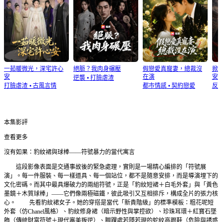
一茹暖微光，深宅許心
絕脈？我肉身碾壓
假戀愛真寵妻，總裁沒
掀
安
在演
安
逆襲
⦁
打臉虐渣
打臉虐渣
⦁
古風言情
都市情感
⦁
契約戀愛
反
本集影評
查看更多
沒有如果：豹紋裙與球棒——符號暴力的當代寓言
這段影像表面是交通事故後的緊急處理，實則是一場精心編排的「符號展
演」。每一件服裝、每一樣道具、每一個站位，都不是隨意安排，而是導演埋下的
文化密碼。而其中最具爆破力的兩組符號，正是「豹紋短裙＋白毛外套」與「黃色
墨鏡＋木質球棒」——它們像兩極磁鐵，彼此吸引又互相排斥，構成全片的張力核
心。 先看豹紋裙女子。她的穿搭是當代「新貴階級」的標準模板：粗花呢短
外套（仿Chanel風格）、豹紋修身裙（暗示野性與掌控欲）、珍珠耳環＋紅寶石墜
飾（傳統財富符號＋現代審美叛逆）、腳踝處若隱若現的蛇紋高跟鞋（危險與誘惑