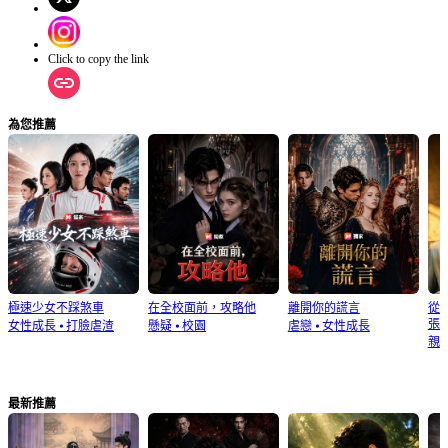
Click to copy the link
為您推薦
極速少女不踩煞車
在全校面前，攻略他
離開你的謊言
從
張
女性成長
⦁
打臉虐渣
懸疑
⦁
校園
虐戀
⦁
女性成長
親
最新推薦