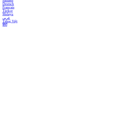
Italiano
Deutsch
Français
Türkçe
Melayu
عربي
Tiếng Việt
हिंदी