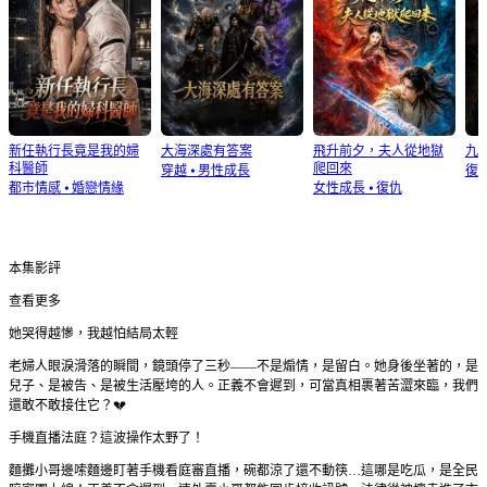
新任執行長竟是我的婦
大海深處有答案
飛升前夕，夫人從地獄
九
科醫師
爬回來
穿越
⦁
男性成長
復
都市情感
⦁
婚戀情緣
女性成長
⦁
復仇
本集影評
查看更多
她哭得越慘，我越怕結局太輕
老婦人眼淚滑落的瞬間，鏡頭停了三秒——不是煽情，是留白。她身後坐著的，是
兒子、是被告、是被生活壓垮的人。正義不會遲到，可當真相裹著苦澀來臨，我們
還敢不敢接住它？💔
手機直播法庭？這波操作太野了！
麵攤小哥邊嗦麵邊盯著手機看庭審直播，碗都涼了還不動筷…這哪是吃瓜，是全民