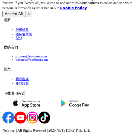
features.If you 'Accept all', you allow us and our third-party partners to collect and use your
Cookie Policy
personal irformation as described in our
.
Accept All
×
關於
服務條款
隱私權政策
FAQ
聯絡我們
support@netshort.com
business@netshort.com
劇集
精彩劇場
熱門短劇
下載應用程式
NetShort | All Rights Reserved |
2026
NETSTORY PTE. LTD.