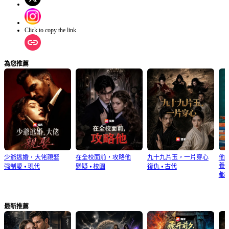
Click to copy the link
為您推薦
少爺逃婚，大佬親娶
在全校面前，攻略他
九十九片玉，一片穿心
他
養
强制愛
⦁
現代
懸疑
⦁
校園
復仇
⦁
古代
都
最新推薦