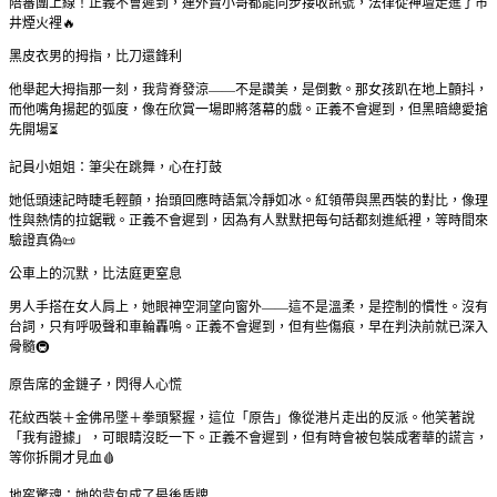
陪審團上線！正義不會遲到，連外賣小哥都能同步接收訊號，法律從神壇走進了市
井煙火裡🔥
黑皮衣男的拇指，比刀還鋒利
他舉起大拇指那一刻，我背脊發涼——不是讚美，是倒數。那女孩趴在地上顫抖，
而他嘴角揚起的弧度，像在欣賞一場即將落幕的戲。正義不會遲到，但黑暗總愛搶
先開場⏳
記員小姐姐：筆尖在跳舞，心在打鼓
她低頭速記時睫毛輕顫，抬頭回應時語氣冷靜如冰。紅領帶與黑西裝的對比，像理
性與熱情的拉鋸戰。正義不會遲到，因為有人默默把每句話都刻進紙裡，等時間來
驗證真偽📜
公車上的沉默，比法庭更窒息
男人手搭在女人肩上，她眼神空洞望向窗外——這不是溫柔，是控制的慣性。沒有
台詞，只有呼吸聲和車輪轟鳴。正義不會遲到，但有些傷痕，早在判決前就已深入
骨髓🚇
原告席的金鏈子，閃得人心慌
花紋西裝＋金佛吊墜＋拳頭緊握，這位「原告」像從港片走出的反派。他笑著說
「我有證據」，可眼睛沒眨一下。正義不會遲到，但有時會被包裝成奢華的謊言，
等你拆開才見血🩸
地窖驚魂：她的背包成了最後盾牌