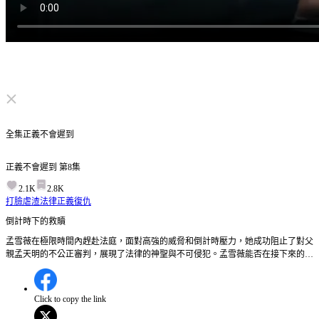
点击取消静音
全集
正義不會遲到
正義不會遲到
第
8
集
2.1K
2.8K
打臉虐渣
法律正義
復仇
倒計時下的救贖
孟雪薇在極限時間內趕赴法庭，面對高強的威脅和倒計時壓力，她成功阻止了對父
親孟天明的不公正審判，展現了法律的神聖與不可侵犯。孟雪薇能否在接下來的審
判中，徹底揭露高強的陰謀？
Click to copy the link