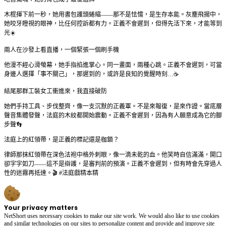
木棍揮下前一秒，她用書包護頭蜷縮——那不是怯懦，是生存本能。灰塵飛揚中，
她咬牙瞪視的眼神，比任何控訴都有力。正義不會遲到，但得先活下來，才能等到
光☀️
兩人在沙發上看直播，一個緊張一個刷手機
他漫不經心滑螢幕，她手指掐進掌心。同一畫面，兩種心跳。正義不會遲到，可當
身邊人選擇「事不關己」，那遲到的，或許是良知的覺醒時刻…☕
結尾那群工裝女工衝進來，我直接破防
她們手持工具、步伐整齊，像一支沉默的正義軍。不是來報復，是來作證。當底層
聲音集體發聲，法庭的木紋都開始震動。正義不會遲到，因為有人願意成為它的腳
步聲👣
法庭上的紅領帶，是正義的標記還是枷鎖？
律師那抹紅領帶在深色法袍中格外刺眼，像一滴未乾的血。他笑時自信滿滿，開口
卻字字如刀——這不是辯護，是審判前的預演。正義不會遲到，但有時會先穿過人
性的迷霧再抵達。🎬 #法庭戲精本精
Your privacy matters
NetShort uses necessary cookies to make our site work. We would also like to use cookies
and similar technologies on our sites to personalize content and provide and improve site