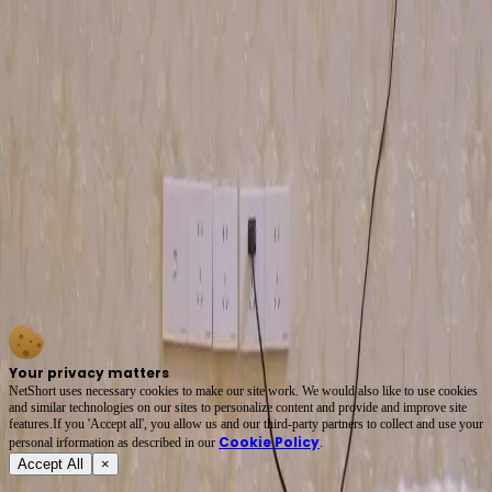
有人捂嘴、有人偷笑、有人轉頭假裝沒看見……真實得扎心。正義不會遲到，但人
性總愛先躲進角落。導演連龍套都喂了戲，這製作，誠意滿分✨。
女律師的紅領巾，是她最後的盔甲
髮髻整齊、語速穩定、眼神如刃——她不是在說話，是在把真相一針一線縫回正
軌。正義不會遲到，只要還有人願意穿這身黑袍站起來。看完想立刻考法考。
結尾那抹微笑，是正義終於落地的聲音
原告收起囂張，被告垂首認罪，法官合上卷宗……沒有歡呼，只有安靜。正義不會
遲到，它只是選擇在最恰當的時刻，輕輕說一句：我到了。淚目了😭
螢幕前的她，像極了當年那個堅持真相的我
電視裡穿白襯衫的女孩眼神堅定，彷彿在說：正義不會遲到，只是需要一點時間。
現實中我們常妥協，但劇裡她不退讓——那瞬間，我手裡的芒果都忘了吃🥭。這不
是戲，是種提醒。
Your privacy matters
NetShort uses necessary cookies to make our site work. We would also like to use cookies
and similar technologies on our sites to personalize content and provide and improve site
features.If you 'Accept all', you allow us and our third-party partners to collect and use your
Cookie Policy
personal irformation as described in our
.
Accept All
×
關於