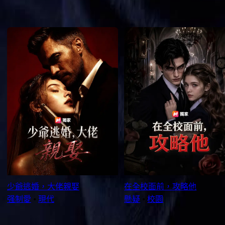
42
43
44
45
46
47
48
49
50
51
52
為您推薦
少爺逃婚，大佬親娶
在全校面前，攻略他
强制愛
⦁
現代
懸疑
⦁
校園