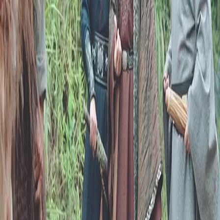
太子氣場兩米八
穿紅袍那位太子爺站在那裡不用說話，眼神就能殺人！旁邊侍衛拔劍的動作乾脆利
落，對比村民拿鋤頭的笨拙，階級差異一目了然。壓寨夫君是太子這段劇情把權謀
感拉滿，那種不怒自威的壓迫感透過螢幕都能感受到，演技在線！
鄉野遇貴人戲碼
這種在山林小路偶遇微服私訪的橋段雖然經典，但這次拍得特別有質感。竹林背景
綠意盎然，服裝道具都很講究，尤其是那塊金牌的特寫，雕工精細一看就是大製
作。壓寨夫君是太子讓整個故事瞬間昇華，從鄉土劇變成宮廷大戲，轉折巧妙。
跪得乾脆不拖泥帶水
最喜歡這種不廢話的劇情！村民認出身份後二話不說直接五體投地，沒有那些矯情
的辯解，這種對權力的絕對服從反而讓劇情更緊湊。壓寨夫君是太子這個梗用得太
好了，把古代等級森嚴的社會現實展現得淋漓盡致，看著特別過癮。
表情管理大師
那個穿紫衣的女村民表情變化太精彩了！從一開始的理直氣壯指責，到看到令牌後
的目瞪口呆，最後嚇得趴在地上不敢抬頭，層次分明。壓寨夫君是太子這段戲把人
性在權勢面前的脆弱展現得太好了，演員微表情控制得當，值得加雞腿！
侍衛眼神會殺人
穿黑衣的侍衛雖然話不多，但那個拔劍的動作和冷峻的眼神真的很有戲！他站在太
子身側那種隨時準備護主的姿態，讓人感受到皇家侍衛的專業素養。壓寨夫君是太