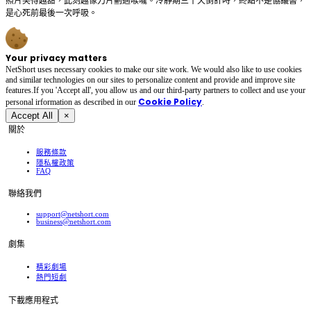
照片笑得越甜，此刻越像刀片劃過喉嚨。冷靜期三十天倒計時，終點不是協議書，
是心死前最後一次呼吸。
Your privacy matters
NetShort uses necessary cookies to make our site work. We would also like to use cookies
and similar technologies on our sites to personalize content and provide and improve site
features.If you 'Accept all', you allow us and our third-party partners to collect and use your
Cookie Policy
personal irformation as described in our
.
Accept All
×
關於
服務條款
隱私權政策
FAQ
聯絡我們
support@netshort.com
business@netshort.com
劇集
精彩劇場
熱門短劇
下載應用程式