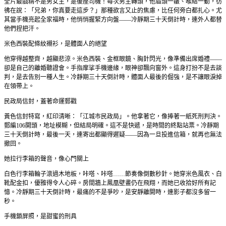
全片最戲精不是男女主，是後座司機！每次男主轉頭，他眉頭一皺、喉結一動，彷
彿在說：「兄弟，你真要走這步？」那種欲言又止的焦慮，比任何旁白都扎心。尤
其當手機亮起全家福時，他悄悄握緊方向盤——冷靜期三十天倒計時，連外人都替
他們捏把汗。
米色西裝配條紋襯衫，是體面人的絕望
他穿得越整齊，越顯悲涼。米色西裝、金框眼鏡、胸針閃光，像準備出席婚禮——
卻是自己的離婚聽證會。手指摩挲手機邊緣，眼神卻飄向窗外。這身打扮不是去談
判，是去告別一種人生。冷靜期三十天倒計時，體面人最後的倔強，是不讓眼淚掉
在領帶上。
民政局信封，蓋著命運郵戳
黃色信封特寫，紅印清晰：「江城市民政局」。他拿著它，像捧著一紙死刑判決。
郵編106開頭，地址模糊，但結局明確。這不是快遞，是時間的終點站票。冷靜期
三十天倒計時，最後一天，連寄出都顯得遲疑——因為一旦投進信箱，就再也無法
撤回。
她拉行李箱的聲音，像心門關上
白色行李箱輪子滾過木地板，咔嗒、咔嗒……節奏像倒數秒針。她穿米色風衣、白
靴配金扣，優雅得令人心碎。房間牆上鳳凰壁畫仍在飛翔，而她已收拾好所有記
憶。冷靜期三十天倒計時，最痛的不是爭吵，是安靜離開時，連影子都沒多留一
秒。
手機鎖屏照，是甜蜜的刑具