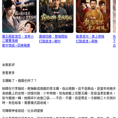
霸王圈套落空，渣男小
霸總回鄉：整頓開始
龍潛清河，掌上明珠
先
三雙雙落網
下
打臉虐渣
⦁
鄉村
打臉虐渣
⦁
尋親
都市情感
⦁
因果報應
古
本集影評
查看更多
玉鐲斷了，婚姻也碎了？
她蹲在行李箱前，輕撫斷成兩截的青玉鐲，指尖微顫。這不是飾品，是當年他親手
為她戴上的信物。回憶切換：少年時期，他為她戴上完整玉鐲，笑容溫柔如春水。
如今鏡頭一轉，她將碎片收進口袋——不扔、不藏，而是帶走。冷靜期三十天倒計
時，有些結束，需要儀式感收尾。
司機眼神會說話，比台詞還狠