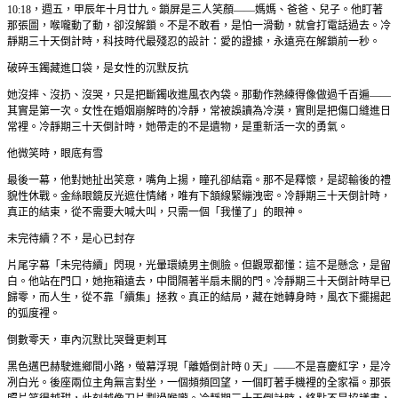
10:18，週五，甲辰年十月廿九。鎖屏是三人笑顏——媽媽、爸爸、兒子。他盯著
那張圖，喉嚨動了動，卻沒解鎖。不是不敢看，是怕一滑動，就會打電話過去。冷
靜期三十天倒計時，科技時代最殘忍的設計：愛的證據，永遠亮在解鎖前一秒。
破碎玉鐲藏進口袋，是女性的沉默反抗
她沒摔、沒扔、沒哭，只是把斷鐲收進風衣內袋。那動作熟練得像做過千百遍——
其實是第一次。女性在婚姻崩解時的冷靜，常被誤讀為冷漠，實則是把傷口縫進日
常裡。冷靜期三十天倒計時，她帶走的不是遺物，是重新活一次的勇氣。
他微笑時，眼底有雪
最後一幕，他對她扯出笑意，嘴角上揚，瞳孔卻結霜。那不是釋懷，是認輸後的禮
貌性休戰。金絲眼鏡反光遮住情緒，唯有下頷線緊繃洩密。冷靜期三十天倒計時，
真正的結束，從不需要大喊大叫，只需一個「我懂了」的眼神。
未完待續？不，是心已封存
片尾字幕「未完待續」閃現，光暈環繞男主側臉。但觀眾都懂：這不是懸念，是留
白。他站在門口，她拖箱遠去，中間隔著半扇未關的門。冷靜期三十天倒計時早已
歸零，而人生，從不靠「續集」拯救。真正的結局，藏在她轉身時，風衣下擺揚起
的弧度裡。
倒數零天，車內沉默比哭聲更刺耳
黑色邁巴赫駛進鄉間小路，螢幕浮現「離婚倒計時 0 天」——不是喜慶紅字，是冷
冽白光。後座兩位主角無言對坐，一個頻頻回望，一個盯著手機裡的全家福。那張