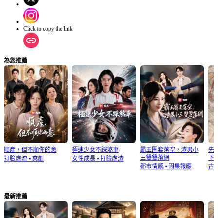
Click to copy the link
為您推薦
順產，但不順你的意
極速少女不踩煞車
霸王圈套落空，渣男小
先
三雙雙落網
下
打臉虐渣
⦁
爽劇
女性成長
⦁
打臉虐渣
都市情感
⦁
因果報應
古
最新推薦