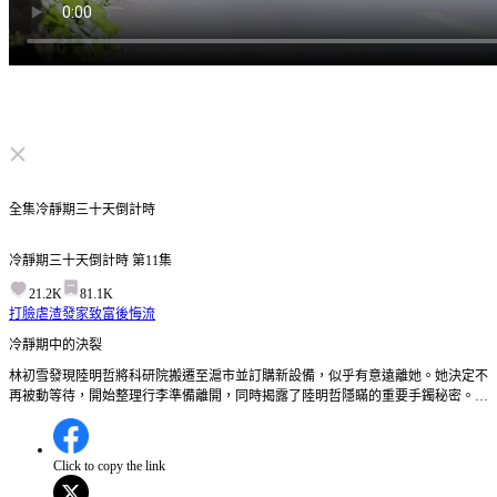
点击取消静音
全集
冷靜期三十天倒計時
冷靜期三十天倒計時
第
11
集
21.2K
81.1K
打臉虐渣
發家致富
後悔流
冷靜期中的決裂
林初雪發現陸明哲將科研院搬遷至滬市並訂購新設備，似乎有意遠離她。她決定不
再被動等待，開始整理行李準備離開，同時揭露了陸明哲隱瞞的重要手鐲秘密。林
初雪能否在滬市找到屬於自己的新生活？
Click to copy the link