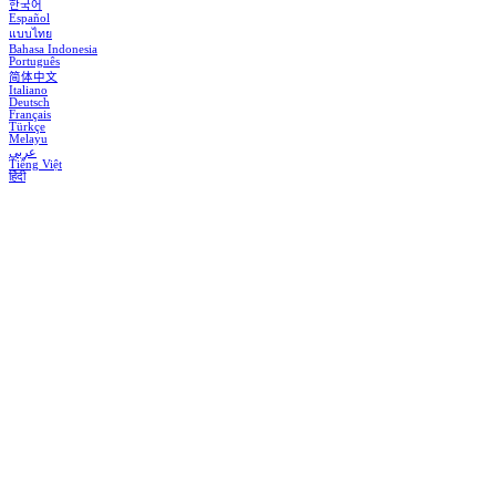
한국어
Español
แบบไทย
Bahasa Indonesia
Português
简体中文
Italiano
Deutsch
Français
Türkçe
Melayu
عربي
Tiếng Việt
हिंदी