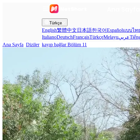
Ana Sayf
Türkçe
English
繁體中文
日本語
한국어
Español
แบบไท
Italiano
Deutsch
Français
Türkçe
Melayu
عربي
Tiến
Ana Sayfa
Diziler
kayıp bağlar Bölüm 11