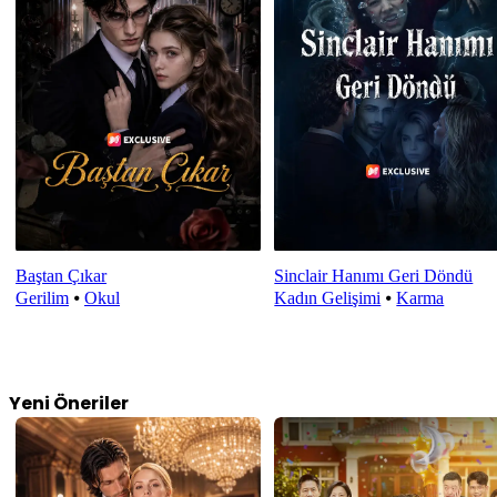
Baştan Çıkar
Sinclair Hanımı Geri Döndü
Gerilim
⦁
Okul
Kadın Gelişimi
⦁
Karma
Yeni Öneriler