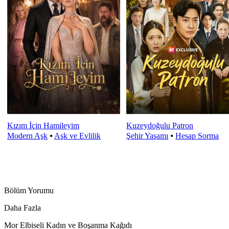
Kızım İçin Hamileyim
Kuzeydoğulu Patron
Modern Aşk
⦁
Aşk ve Evlilik
Şehir Yaşamı
⦁
Hesap Sorma
Bölüm Yorumu
Daha Fazla
Mor Elbiseli Kadın ve Boşanma Kağıdı