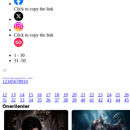
Click to copy the link
Click to copy the link
1 - 30
31 -50
Tam Koleksiyon
1
2
3
4
5
6
7
8
9
10
12
13
14
15
16
17
18
19
20
21
22
23
24
25
26
31
32
33
34
35
36
37
38
39
40
41
42
43
44
45
Önerilenler