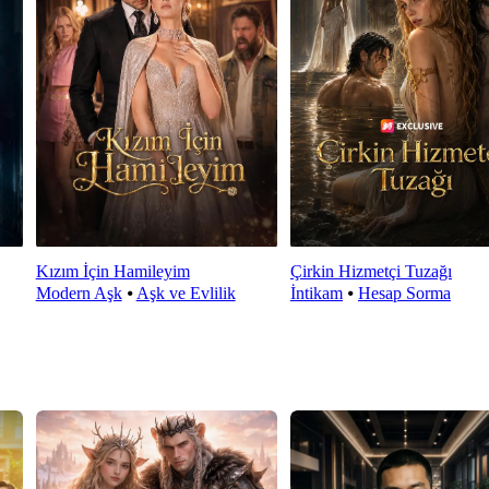
Kızım İçin Hamileyim
Çirkin Hizmetçi Tuzağı
Modern Aşk
⦁
Aşk ve Evlilik
İntikam
⦁
Hesap Sorma