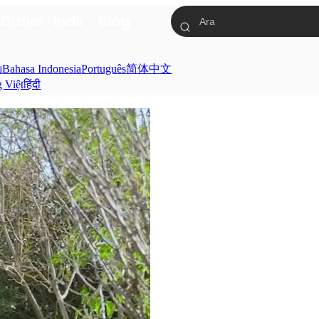
a
Diziler
İndir
Blog
ย
Bahasa Indonesia
Português
简体中文
g Việt
हिंदी