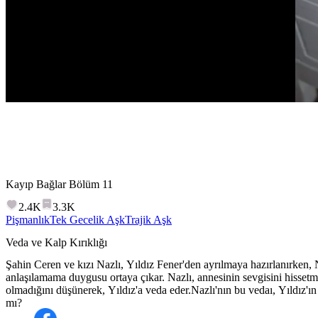
Kayıp Bağlar
Bölüm
11
2.4K
3.3K
Pişmanlık
Tek Gecelik Aşk
Trajik Aşk
Veda ve Kalp Kırıklığı
Şahin Ceren ve kızı Nazlı, Yıldız Fener'den ayrılmaya hazırlanırken, 
anlaşılamama duygusu ortaya çıkar. Nazlı, annesinin sevgisini hisse
olmadığını düşünerek, Yıldız'a veda eder.Nazlı'nın bu vedaı, Yıldız'ı
mı?