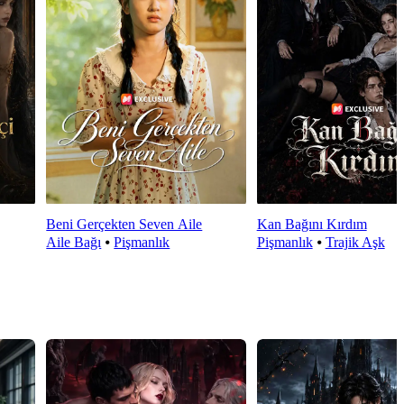
Beni Gerçekten Seven Aile
Kan Bağını Kırdım
Aile Bağı
⦁
Pişmanlık
Pişmanlık
⦁
Trajik Aşk