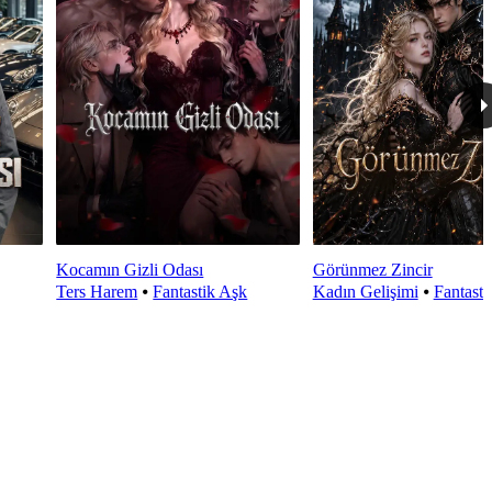
Kocamın Gizli Odası
Görünmez Zincir
Ters Harem
⦁
Fantastik Aşk
Kadın Gelişimi
⦁
Fantasti