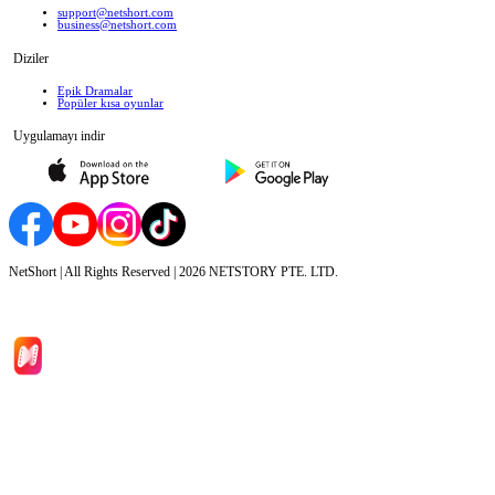
support@netshort.com
business@netshort.com
Diziler
Epik Dramalar
Popüler kısa oyunlar
Uygulamayı indir
NetShort | All Rights Reserved |
2026
NETSTORY PTE. LTD.
Ana Sayfa
Diziler
İndir