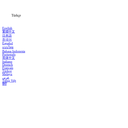
Blog
Türkçe
English
繁體中文
日本語
한국어
Español
แบบไทย
Bahasa Indonesia
Português
简体中文
Italiano
Deutsch
Français
Türkçe
Melayu
عربي
Tiếng Việt
हिंदी