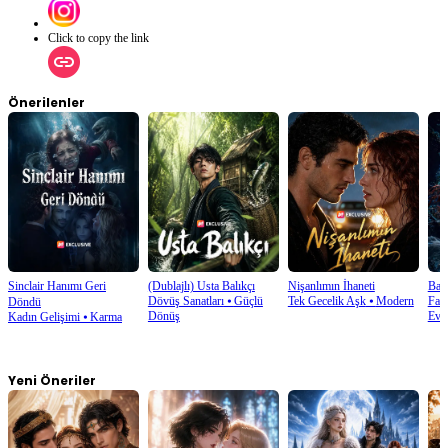
Click to copy the link
Önerilenler
Sinclair Hanımı Geri
(Dublajlı) Usta Balıkçı
Nişanlımın İhaneti
Balı
Dövüş Sanatları
⦁
Güçlü
Tek Gecelik Aşk
⦁
Modern
Fant
Döndü
Dönüş
Evr
Kadın Gelişimi
⦁
Karma
Yeni Öneriler