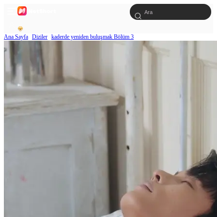
Ana Sayfa
Diziler
kaderde yeniden buluşmak Bölüm 3