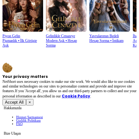
Piyon Gelin
Gelinlikle Cenazeye
Yavrularımın Bedeli
İhan
Pişmanlık
⦁
İlk Görüşte
Modern Aşk
⦁
Hesap
Hesap Sorma
⦁
İntikam
Aşk
Aşk
Sorma
Kaz
Your privacy matters
NetShort uses necessary cookies to make our site work. We would also like to use cookies
and similar technologies on our sites to personalize content and provide and improve site
features.If you 'Accept all', you allow us and our third-party partners to collect and use your
Cookie Policy
personal irformation as described in our
.
Accept All
×
Hakkımızda
Hizmet Şartnamesi
Gizlilik Politikası
FAQ
Bize Ulaşın