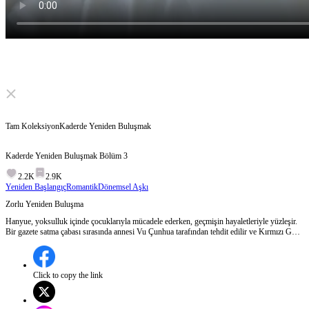
Click to unmute
Tam Koleksiyon
Kaderde Yeniden Buluşmak
Kaderde Yeniden Buluşmak
Bölüm
3
2.2K
2.9K
Yeniden Başlangıç
Romantik
Dönemsel Aşkı
Zorlu Yeniden Buluşma
Hanyue, yoksulluk içinde çocuklarıyla mücadele ederken, geçmişin hayaletleriyle yüzleşir.
Bir gazete satma çabası sırasında annesi Vu Çunhua tarafından tehdit edilir ve Kırmızı Gül
Dans Salonu'na götürülmek istenir. Bu sırada, Zhanting'in Hanyue'ye olan bağlılığı ve
suçluluk duygusu ortaya çıkar.Hanyue, annesini kurtarabilecek mi ve Zhanting ile yeniden
bir araya gelecek mi?
Click to copy the link