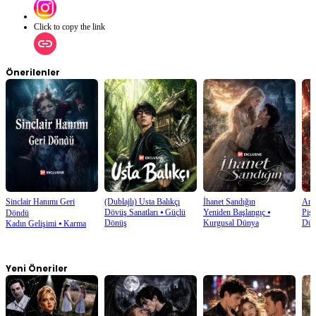
Click to copy the link
Önerilenler
Sinclair Hanımı Geri
(Dublajlı) Usta Balıkçı
İhanet Sandığın
Amc
Dövüş Sanatları
⦁
Güçlü
Yeniden Başlangıç
⦁
Piş
Döndü
Dönüş
Kurgusal Dünya
Dün
Kadın Gelişimi
⦁
Karma
Yeni Öneriler