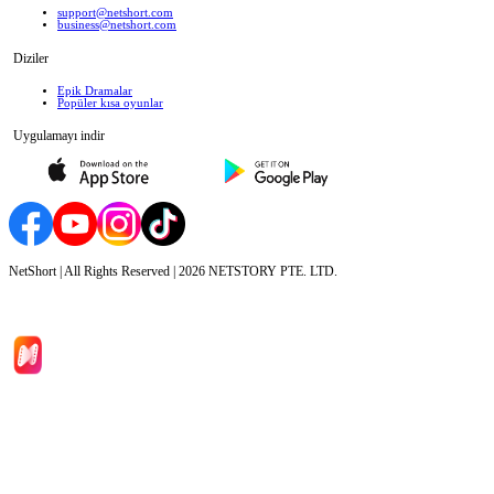
support@netshort.com
business@netshort.com
Diziler
Epik Dramalar
Popüler kısa oyunlar
Uygulamayı indir
NetShort | All Rights Reserved |
2026
NETSTORY PTE. LTD.
Ana Sayfa
Diziler
İndir