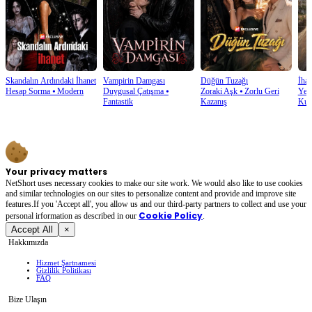
Skandalın Ardındaki İhanet
Vampirin Damgası
Düğün Tuzağı
İhan
Hesap Sorma
⦁
Modern
Duygusal Çatışma
⦁
Zoraki Aşk
⦁
Zorlu Geri
Yen
Fantastik
Kazanış
Kur
Your privacy matters
NetShort uses necessary cookies to make our site work. We would also like to use cookies
and similar technologies on our sites to personalize content and provide and improve site
features.If you 'Accept all', you allow us and our third-party partners to collect and use your
Cookie Policy
personal irformation as described in our
.
Accept All
×
Hakkımızda
Hizmet Şartnamesi
Gizlilik Politikası
FAQ
Bize Ulaşın