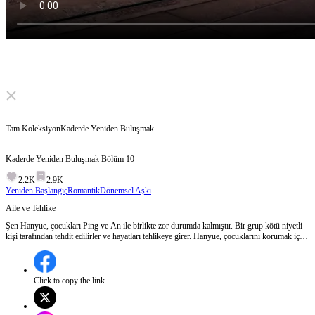
Click to unmute
Tam Koleksiyon
Kaderde Yeniden Buluşmak
Kaderde Yeniden Buluşmak
Bölüm
10
2.2K
2.9K
Yeniden Başlangıç
Romantik
Dönemsel Aşkı
Aile ve Tehlike
Şen Hanyue, çocukları Ping ve An ile birlikte zor durumda kalmıştır. Bir grup kötü niyetli
kişi tarafından tehdit edilirler ve hayatları tehlikeye girer. Hanyue, çocuklarını korumak için
mücadele ederken, beklenmedik bir şekilde genç bir komutanın müdahalesiyle
kurtulurlar.Genç Komutan'ın Şen Hanyue ve çocuklarının hayatına nasıl bir etkisi olacak?
Click to copy the link