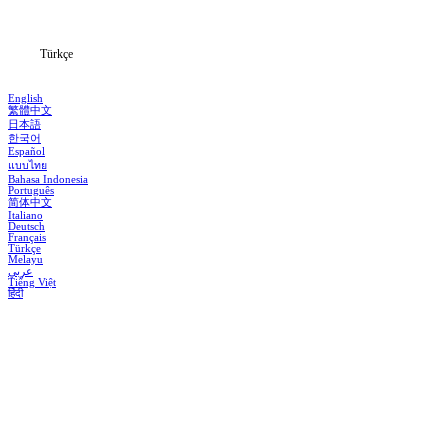
Blog
Türkçe
English
繁體中文
日本語
한국어
Español
แบบไทย
Bahasa Indonesia
Português
简体中文
Italiano
Deutsch
Français
Türkçe
Melayu
عربي
Tiếng Việt
हिंदी