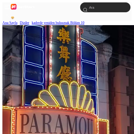
Ana Sayfa
Diziler
kaderde yeniden buluşmak Bölüm 10