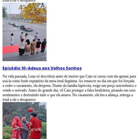
irmã a ele e desaparece
Episódio 10
-
Adeus aos Velhos Sonhos
Na vida passada, Lena só descobriu antes de morrer que Caio se casou com ela apenas para
usá-la como bode expiatório da meia-irmã ilegítima. Ao renascer no dia em que foi forçada
a ceder o casamento, ela desperta. Diante da família hipócrita, exige um preço astronômico e
vende o noivado. Antes do grande dia, vê Caio proteger a falsa benfeitora, pisando em seus
sentimentos e destruindo tudo o que ela amava. No casamento, ela tira a aliança, entrega a
irmã a ele e desaparece