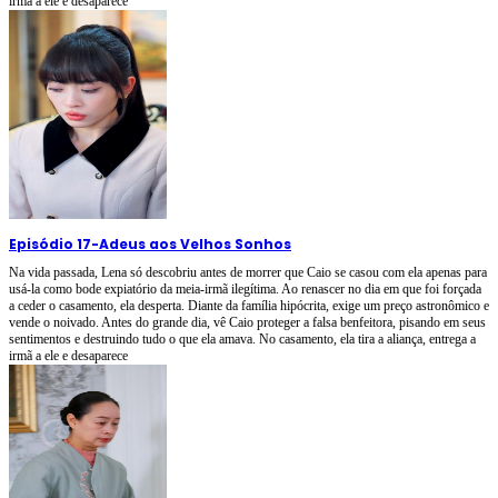
irmã a ele e desaparece
Episódio 17
-
Adeus aos Velhos Sonhos
Na vida passada, Lena só descobriu antes de morrer que Caio se casou com ela apenas para
usá-la como bode expiatório da meia-irmã ilegítima. Ao renascer no dia em que foi forçada
a ceder o casamento, ela desperta. Diante da família hipócrita, exige um preço astronômico e
vende o noivado. Antes do grande dia, vê Caio proteger a falsa benfeitora, pisando em seus
sentimentos e destruindo tudo o que ela amava. No casamento, ela tira a aliança, entrega a
irmã a ele e desaparece