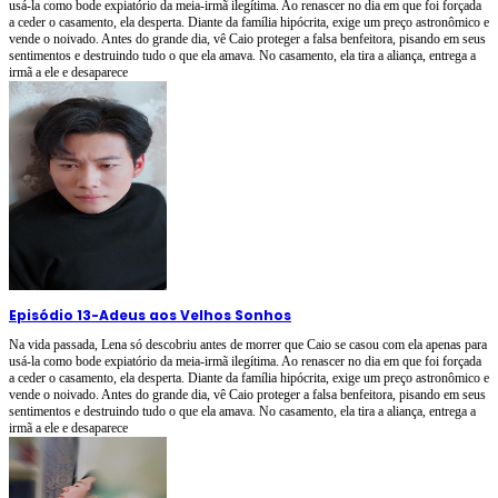
usá-la como bode expiatório da meia-irmã ilegítima. Ao renascer no dia em que foi forçada
a ceder o casamento, ela desperta. Diante da família hipócrita, exige um preço astronômico e
vende o noivado. Antes do grande dia, vê Caio proteger a falsa benfeitora, pisando em seus
sentimentos e destruindo tudo o que ela amava. No casamento, ela tira a aliança, entrega a
irmã a ele e desaparece
Episódio 13
-
Adeus aos Velhos Sonhos
Na vida passada, Lena só descobriu antes de morrer que Caio se casou com ela apenas para
usá-la como bode expiatório da meia-irmã ilegítima. Ao renascer no dia em que foi forçada
a ceder o casamento, ela desperta. Diante da família hipócrita, exige um preço astronômico e
vende o noivado. Antes do grande dia, vê Caio proteger a falsa benfeitora, pisando em seus
sentimentos e destruindo tudo o que ela amava. No casamento, ela tira a aliança, entrega a
irmã a ele e desaparece