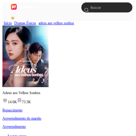
Início
Dramas Épicos
adeus aos velhos sonhos
Adeus aos Velhos Sonhos
14.6K
73.5K
Renascimento
Arrependimento do marido
Arrependimento