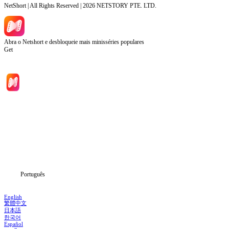
NetShort | All Rights Reserved |
2026
NETSTORY PTE. LTD.
Abra o Netshort e desbloqueie mais minisséries populares
Get
Início
Séries
Baixar
Notícias
Português
English
繁體中文
日本語
한국어
Español