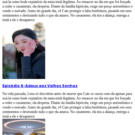
usá-la como bode expiatório da meia-irmã ilegítima. Ao renascer no dia em que foi forçada
a ceder o casamento, ela desperta. Diante da família hipócrita, exige um preço astronômico e
vende o noivado. Antes do grande dia, vê Caio proteger a falsa benfeitora, pisando em seus
sentimentos e destruindo tudo o que ela amava. No casamento, ela tira a aliança, entrega a
irmã a ele e desaparece
Episódio 6
-
Adeus aos Velhos Sonhos
Na vida passada, Lena só descobriu antes de morrer que Caio se casou com ela apenas para
usá-la como bode expiatório da meia-irmã ilegítima. Ao renascer no dia em que foi forçada
a ceder o casamento, ela desperta. Diante da família hipócrita, exige um preço astronômico e
vende o noivado. Antes do grande dia, vê Caio proteger a falsa benfeitora, pisando em seus
sentimentos e destruindo tudo o que ela amava. No casamento, ela tira a aliança, entrega a
irmã a ele e desaparece