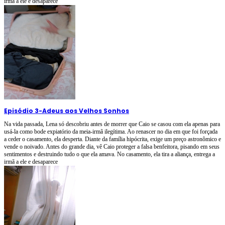
irmã a ele e desaparece
Episódio 3
-
Adeus aos Velhos Sonhos
Na vida passada, Lena só descobriu antes de morrer que Caio se casou com ela apenas para
usá-la como bode expiatório da meia-irmã ilegítima. Ao renascer no dia em que foi forçada
a ceder o casamento, ela desperta. Diante da família hipócrita, exige um preço astronômico e
vende o noivado. Antes do grande dia, vê Caio proteger a falsa benfeitora, pisando em seus
sentimentos e destruindo tudo o que ela amava. No casamento, ela tira a aliança, entrega a
irmã a ele e desaparece