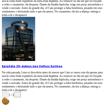
usá-la como bode expiatório da meia-irmã ilegítima. Ao renascer no dia em que foi forçada
a ceder o casamento, ela desperta. Diante da família hipócrita, exige um preço astronômico e
vende o noivado. Antes do grande dia, vê Caio proteger a falsa benfeitora, pisando em seus
sentimentos e destruindo tudo o que ela amava. No casamento, ela tira a aliança, entrega a
irmã a ele e desaparece
Episódio 20
-
Adeus aos Velhos Sonhos
Na vida passada, Lena só descobriu antes de morrer que Caio se casou com ela apenas para
usá-la como bode expiatório da meia-irmã ilegítima. Ao renascer no dia em que foi forçada
a ceder o casamento, ela desperta. Diante da família hipócrita, exige um preço astronômico e
vende o noivado. Antes do grande dia, vê Caio proteger a falsa benfeitora, pisando em seus
sentimentos e destruindo tudo o que ela amava. No casamento, ela tira a aliança, entrega a
irmã a ele e desaparece
1
/
3