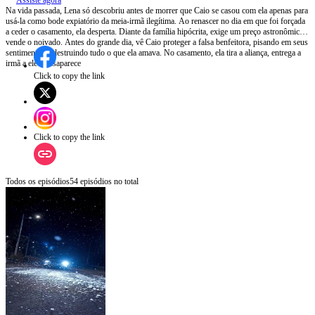
Assiste agora
Na vida passada, Lena só descobriu antes de morrer que Caio se casou com ela apenas para
usá-la como bode expiatório da meia-irmã ilegítima. Ao renascer no dia em que foi forçada
a ceder o casamento, ela desperta. Diante da família hipócrita, exige um preço astronômico e
vende o noivado. Antes do grande dia, vê Caio proteger a falsa benfeitora, pisando em seus
sentimentos e destruindo tudo o que ela amava. No casamento, ela tira a aliança, entrega a
irmã a ele e desaparece
Click to copy the link
Click to copy the link
Todos os episódios
54
episódios no total