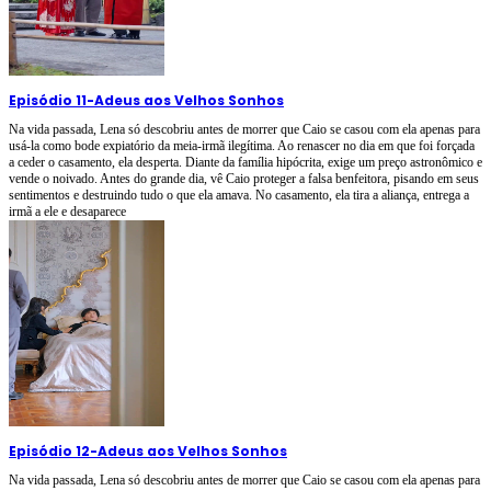
Episódio 11
-
Adeus aos Velhos Sonhos
Na vida passada, Lena só descobriu antes de morrer que Caio se casou com ela apenas para
usá-la como bode expiatório da meia-irmã ilegítima. Ao renascer no dia em que foi forçada
a ceder o casamento, ela desperta. Diante da família hipócrita, exige um preço astronômico e
vende o noivado. Antes do grande dia, vê Caio proteger a falsa benfeitora, pisando em seus
sentimentos e destruindo tudo o que ela amava. No casamento, ela tira a aliança, entrega a
irmã a ele e desaparece
Episódio 12
-
Adeus aos Velhos Sonhos
Na vida passada, Lena só descobriu antes de morrer que Caio se casou com ela apenas para