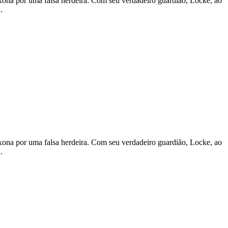
xona por uma falsa herdeira. Com seu verdadeiro guardião, Locke, ao
.
xona por uma falsa herdeira. Com seu verdadeiro guardião, Locke, ao
.