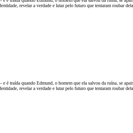
 — e é traída quando Edmund, o homem que ela salvou da ruína, se apai
dentidade, revelar a verdade e lutar pelo futuro que tentaram roubar dela
 — e é traída quando Edmund, o homem que ela salvou da ruína, se apai
dentidade, revelar a verdade e lutar pelo futuro que tentaram roubar dela