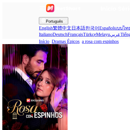
Início
Sér
Português
English
繁體中文
日本語
한국어
Español
แบบไท
Italiano
Deutsch
Français
Türkçe
Melayu
عربي
Tiến
Início
Dramas Épicos
a rosa com espinhos