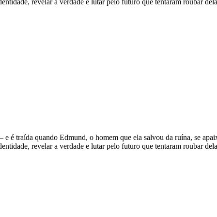
dentidade, revelar a verdade e lutar pelo futuro que tentaram roubar dela
 — e é traída quando Edmund, o homem que ela salvou da ruína, se apai
dentidade, revelar a verdade e lutar pelo futuro que tentaram roubar dela