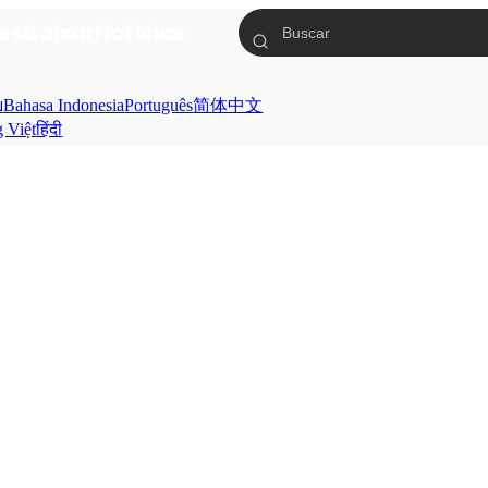
ies
Baixar
Notícias
ย
Bahasa Indonesia
Português
简体中文
g Việt
हिंदी