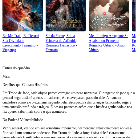
Ele Me Traiu, Eu Destruí
Sai da Frente, Sou a
Meu Inimigo Arrogante Se
Meu
Sua Divindade
Princesa de Atlântida
Apaixonou Primeiro
Entã
Crescimento Feminino
⦁
Romance Fantástico
⦁
Romance Urbano
⦁
Amor
Rom
Bili
Vingança
Fantasia
Mútuo
Mora
Crítica do episódio
Mais
Detalhes que Contam Histórias
Em Trono de Jade, cada objeto parece carregar um peso narrativo. O pingente de jade que o
general segura não é apenas um adereço, é a chave para o passado dele. A maneira
cuidadosa como ele o examina, seguido pela retrospectiva das crianças brincando, sugere
uma conexão profunda e trágica. É nessas pequenas ações que a história ganha vida e nos
faz querer saber mais sobre o que aconteceu.
Do Poder à Vulnerabilidade
Ver o general, vestido em sua armadura imponente, desmoronar emocionalmente ao ver a
flor cair é um contraste poderoso. Em Trono de Jade, a força física dele é claramente
superada pela fragilidade de suas memórias. A cena em que ele pinta a flor nas costas da