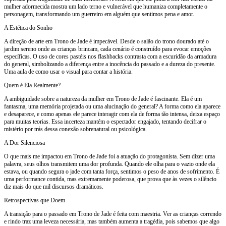
mulher adormecida mostra um lado terno e vulnerável que humaniza completamente o
personagem, transformando um guerreiro em alguém que sentimos pena e amor.
A Estética do Sonho
A direção de arte em Trono de Jade é impecável. Desde o salão do trono dourado até o
jardim sereno onde as crianças brincam, cada cenário é construído para evocar emoções
específicas. O uso de cores pastéis nos flashbacks contrasta com a escuridão da armadura
do general, simbolizando a diferença entre a inocência do passado e a dureza do presente.
Uma aula de como usar o visual para contar a história.
Quem é Ela Realmente?
A ambiguidade sobre a natureza da mulher em Trono de Jade é fascinante. Ela é um
fantasma, uma memória projetada ou uma alucinação do general? A forma como ela aparece
e desaparece, e como apenas ele parece interagir com ela de forma tão intensa, deixa espaço
para muitas teorias. Essa incerteza mantém o espectador engajado, tentando decifrar o
mistério por trás dessa conexão sobrenatural ou psicológica.
A Dor Silenciosa
O que mais me impactou em Trono de Jade foi a atuação do protagonista. Sem dizer uma
palavra, seus olhos transmitem uma dor profunda. Quando ele olha para o vazio onde ela
estava, ou quando segura o jade com tanta força, sentimos o peso de anos de sofrimento. É
uma performance contida, mas extremamente poderosa, que prova que às vezes o silêncio
diz mais do que mil discursos dramáticos.
Retrospectivas que Doem
A transição para o passado em Trono de Jade é feita com maestria. Ver as crianças correndo
e rindo traz uma leveza necessária, mas também aumenta a tragédia, pois sabemos que algo