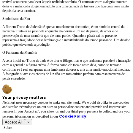
terrível aconteceu para levar àquela realidade sombria. O contraste entre a alegria inocente
deles e a melancolia do general adulto cria uma camada de tristeza que fica com você muito
depois da cena terminar.
Simbolismo da Flor
A flor em Trono de Jade não é apenas um elemento decorativo, é um símbolo central da
narrativa. Pintá-la na pele dela enquanto ela dorme é um ato de posse, de amor e de
preservação de uma memória que ele teme perder. Quando a pétala cai no presente,
representa a fragilidade dessa lembrança e a inevitabilidade do tempo passando. Um detalhe
poético que eleva toda a produção.
O Fantasma da Memória
A cena inicial no Trono de Jade é de tirar o fôlego, mas o que realmente prende é a interação
entre o general e a figura etérea. A forma como ele toca o rosto dela, como se tentasse
confirmar se é real ou apenas uma lembrança dolorosa, cria uma tensão emocional imediata.
A fotografia suave e os efeitos de luz dão um tom onírico perfeito para essa narrativa de
perda e saudade.
Your privacy matters
NetShort uses necessary cookies to make our site work. We would also like to use cookies
and similar technologies on our sites to personalize content and provide and improve site
features.If you 'Accept all', you allow us and our third-party partners to collect and use your
Cookie Policy
personal irformation as described in our
.
Accept All
×
Sobre