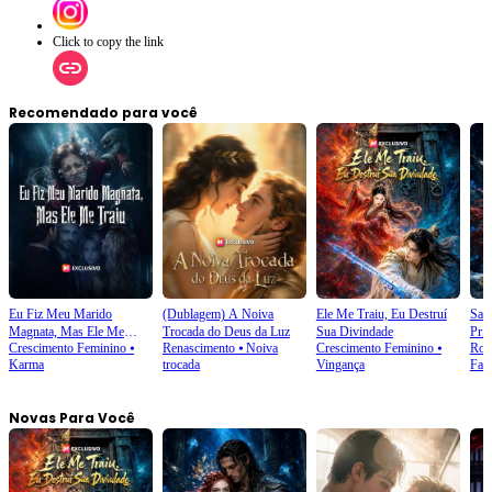
Click to copy the link
Recomendado para você
Eu Fiz Meu Marido
(Dublagem) A Noiva
Ele Me Traiu, Eu Destruí
Sai 
Magnata, Mas Ele Me
Trocada do Deus da Luz
Sua Divindade
Prin
Crescimento Feminino
⦁
Renascimento
⦁
Noiva
Crescimento Feminino
⦁
Rom
Traiu
Karma
trocada
Vingança
Fant
Novas Para Você