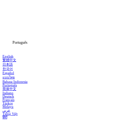
Séries
Baixar
Notícias
Português
English
繁體中文
日本語
한국어
Español
แบบไทย
Bahasa Indonesia
Português
简体中文
Italiano
Deutsch
Français
Türkçe
Melayu
عربي
Tiếng Việt
हिंदी