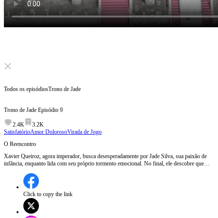
Click to unmute
Todos os episódios
Trono de Jade
Trono de Jade
Episódio
9
2.4K
3.2K
Satisfatório
Amor Doloroso
Virada de Jogo
O Reencontro
Xavier Queiroz, agora imperador, busca desesperadamente por Jade Silva, sua paixão de
infância, enquanto lida com seu próprio tormento emocional. No final, ele descobre que
Jade pode estar viva e próxima, reacendendo sua esperança e determinação.O que
acontecerá quando Xavier finalmente encontrar Jade Silva depois de tantos anos?
Click to copy the link