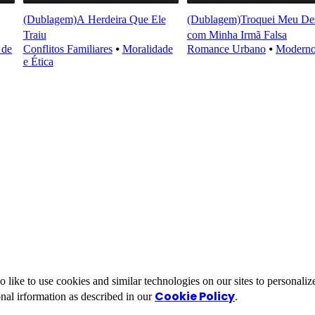
(Dublagem)A Herdeira Que Ele
(Dublagem)Troquei Meu Des
Traiu
com Minha Irmã Falsa
 de
Conflitos Familiares
⦁
Moralidade
Romance Urbano
⦁
Modern
e Ética
ike to use cookies and similar technologies on our sites to personalize
Cookie Policy
nal irformation as described in our
.