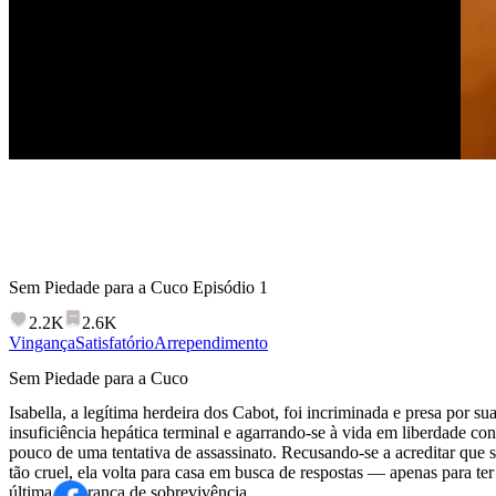
Sem Piedade para a Cuco
Episódio
1
2.2K
2.6K
Vingança
Satisfatório
Arrependimento
Sem Piedade para a Cuco
Isabella, a legítima herdeira dos Cabot, foi incriminada e presa por s
insuficiência hepática terminal e agarrando-se à vida em liberdade co
pouco de uma tentativa de assassinato. Recusando-se a acreditar que s
tão cruel, ela volta para casa em busca de respostas — apenas para ter
última esperança de sobrevivência.