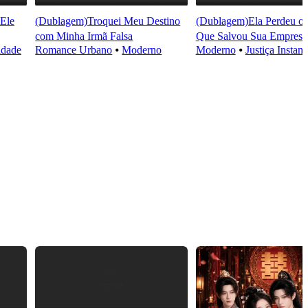
Ele
(Dublagem)Troquei Meu Destino
(Dublagem)Ela Perdeu 
com Minha Irmã Falsa
Que Salvou Sua Empresa
idade
Romance Urbano
⦁
Moderno
Moderno
⦁
Justiça Instan