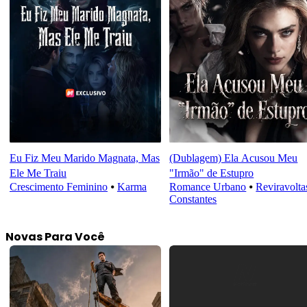
Eu Fiz Meu Marido Magnata, Mas
(Dublagem) Ela Acusou Meu
Ele Me Traiu
"Irmão" de Estupro
Crescimento Feminino
⦁
Karma
Romance Urbano
⦁
Reviravolta
Constantes
Novas Para Você