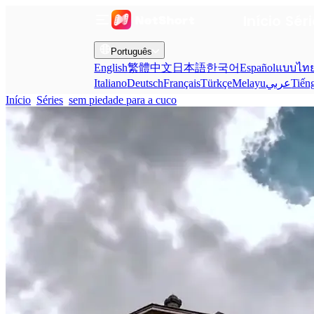
Início
Sér
Português
English
繁體中文
日本語
한국어
Español
แบบไท
Italiano
Deutsch
Français
Türkçe
Melayu
عربي
Tiến
Início
Séries
sem piedade para a cuco