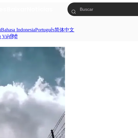
ies
Baixar
Notícias
ย
Bahasa Indonesia
Português
简体中文
g Việt
हिंदी