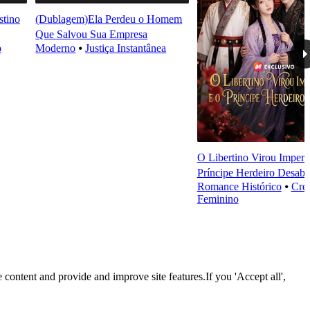
tino
(Dublagem)Ela Perdeu o Homem
Que Salvou Sua Empresa
o
Moderno
⦁
Justiça Instantânea
O Libertino Virou Imperad
Príncipe Herdeiro Desab
Romance Histórico
⦁
Cre
Feminino
 content and provide and improve site features.If you 'Accept all',