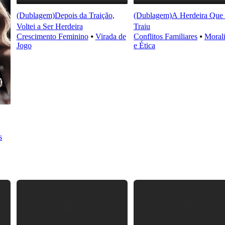
(Dublagem)Depois da Traição,
(Dublagem)A Herdeira Que 
Voltei a Ser Herdeira
Traiu
Crescimento Feminino
⦁
Virada de
Conflitos Familiares
⦁
Moral
Jogo
e Ética
s