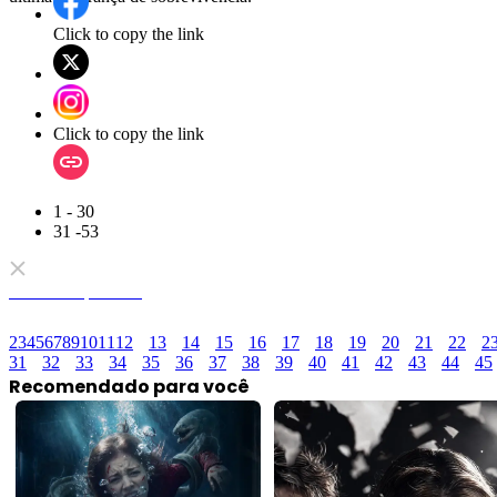
Click to copy the link
Click to copy the link
1 - 30
31 -53
Todos os episódios
2
3
4
5
6
7
8
9
10
11
12
13
14
15
16
17
18
19
20
21
22
2
31
32
33
34
35
36
37
38
39
40
41
42
43
44
45
Recomendado para você