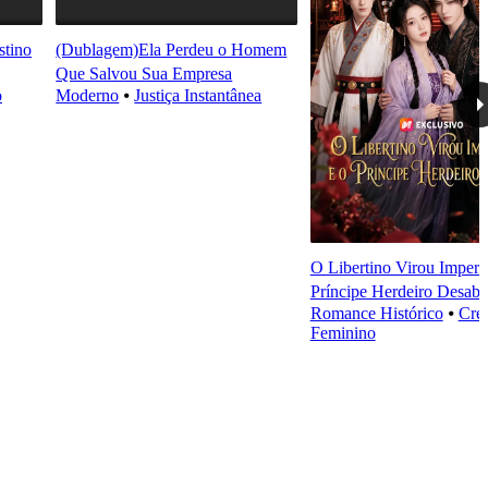
tino
(Dublagem)Ela Perdeu o Homem
Que Salvou Sua Empresa
o
Moderno
⦁
Justiça Instantânea
O Libertino Virou Imperad
Príncipe Herdeiro Desab
Romance Histórico
⦁
Cre
Feminino