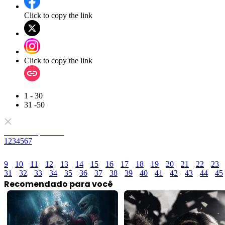
Click to copy the link
Click to copy the link
1 - 30
31 -50
Todos os episódios
1
2
3
4
5
6
7
9
10
11
12
13
14
15
16
17
18
19
20
21
22
23
31
32
33
34
35
36
37
38
39
40
41
42
43
44
45
Recomendado para você