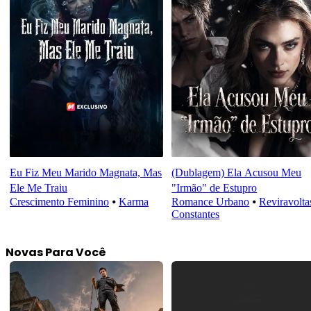
Eu Fiz Meu Marido Magnata, Mas
(Dublagem) Ela Acusou Meu
Ele Me Traiu
"Irmão" de Estupro
Crescimento Feminino
⦁
Karma
Romance Urbano
⦁
Reviravolta
Constantes
Novas Para Você