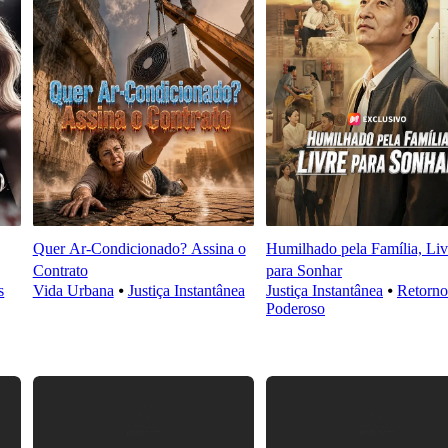
Quer Ar-Condicionado? Assina o
Humilhado pela Família, Liv
Contrato
para Sonhar
s
Vida Urbana
⦁
Justiça Instantânea
Justiça Instantânea
⦁
Retorno
Poderoso