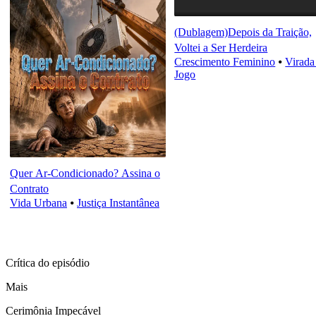
(Dublagem)Depois da Traição,
Voltei a Ser Herdeira
Crescimento Feminino
⦁
Virada
Jogo
Quer Ar-Condicionado? Assina o
Contrato
Vida Urbana
⦁
Justiça Instantânea
Crítica do episódio
Mais
Cerimônia Impecável