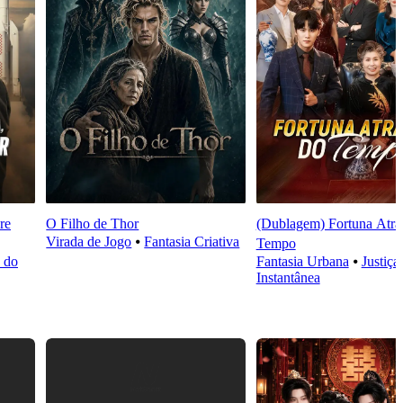
re
O Filho de Thor
(Dublagem) Fortuna Atra
Virada de Jogo
⦁
Fantasia Criativa
Tempo
 do
Fantasia Urbana
⦁
Justiça
Instantânea