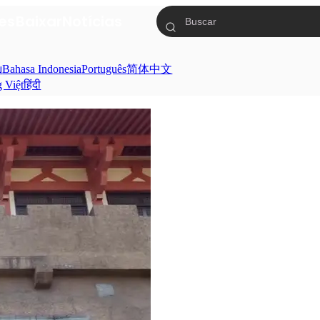
ies
Baixar
Notícias
ย
Bahasa Indonesia
Português
简体中文
g Việt
हिंदी