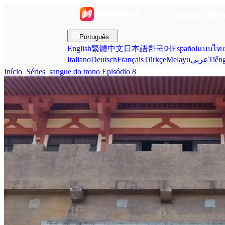
Início
Sér
Português
English
繁體中文
日本語
한국어
Español
แบบไท
Italiano
Deutsch
Français
Türkçe
Melayu
عربي
Tiến
Início
Séries
sangue do trono Episódio 8