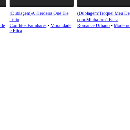
(Dublagem)A Herdeira Que Ele
(Dublagem)Troquei Meu Des
Traiu
com Minha Irmã Falsa
 de
Conflitos Familiares
⦁
Moralidade
Romance Urbano
⦁
Modern
e Ética