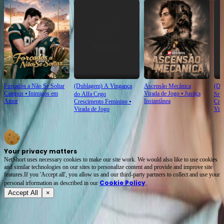
Forçados a Não Se Soltar
(Dublagem) A Vingança
Ascensão Mecânica
(Du
Campus
⦁
Inimigos em
Virada de Jogo
⦁
Justiça
do Alfa Cego
Srt
Amor
Instantânea
Crescimento Feminino
⦁
Cre
Virada de Jogo
Vir
Your privacy matters
NetShort uses necessary cookies to make our site work. We would also like to use cookies
and similar technologies on our sites to personalize content and provide and improve site
features.If you 'Accept all', you allow us and our third-party partners to collect and use your
Cookie Policy
personal irformation as described in our
.
Accept All
×
Sobre
Termos de Serviço
Política de Privacidade