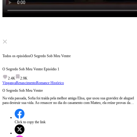
Click to unmute
Todos os episódios
O Segredo Sob Meu Ventre
O Segredo Sob Meu Ventre
Episódio
1
2.4K
2.9K
Vingança
Renascimento
Romance Histórico
O Segredo Sob Meu Ventre
Na vida passada, Sofia foi traída pela melhor amiga Elisa, que usou sua gravidez de aluguel
para destruir sua vida. Ao renascer no dia do casamento com Matteo, ela reúne provas da
traição e descobre que a ligação entre elas depende da distância. Durante a vingança,
segredos de família, trigêmeos e uma criança inesperada expõem Elisa, levando todos a um
fim trágico.
Click to copy the link