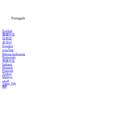
Notícias
Português
English
繁體中文
日本語
한국어
Español
แบบไทย
Bahasa Indonesia
Português
简体中文
Italiano
Deutsch
Français
Türkçe
Melayu
عربي
Tiếng Việt
हिंदी