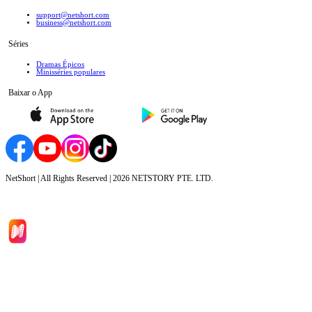
support@netshort.com
business@netshort.com
Séries
Dramas Épicos
Minisséries populares
Baixar o App
NetShort | All Rights Reserved |
2026
NETSTORY PTE. LTD.
Início
Séries
Baixar