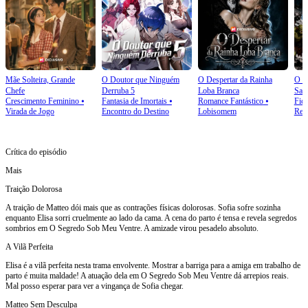
Mãe Solteira, Grande
O Doutor que Ninguém
O Despertar da Rainha
O J
Chefe
Derruba 5
Loba Branca
Sab
Crescimento Feminino
⦁
Fantasia de Imortais
⦁
Romance Fantástico
⦁
Ficç
Virada de Jogo
Encontro do Destino
Lobisomem
Ren
Crítica do episódio
Mais
Traição Dolorosa
A traição de Matteo dói mais que as contrações físicas dolorosas. Sofia sofre sozinha
enquanto Elisa sorri cruelmente ao lado da cama. A cena do parto é tensa e revela segredos
sombrios em O Segredo Sob Meu Ventre. A amizade virou pesadelo absoluto.
A Vilã Perfeita
Elisa é a vilã perfeita nesta trama envolvente. Mostrar a barriga para a amiga em trabalho de
parto é muita maldade! A atuação dela em O Segredo Sob Meu Ventre dá arrepios reais.
Mal posso esperar para ver a vingança de Sofia chegar.
Matteo Sem Desculpa