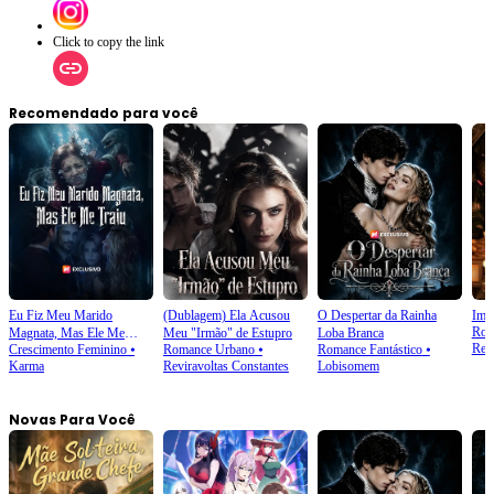
Click to copy the link
Recomendado para você
Eu Fiz Meu Marido
(Dublagem) Ela Acusou
O Despertar da Rainha
Impe
Rom
Magnata, Mas Ele Me
Meu "Irmão" de Estupro
Loba Branca
Ren
Crescimento Feminino
⦁
Romance Urbano
⦁
Romance Fantástico
⦁
Traiu
Karma
Reviravoltas Constantes
Lobisomem
Novas Para Você