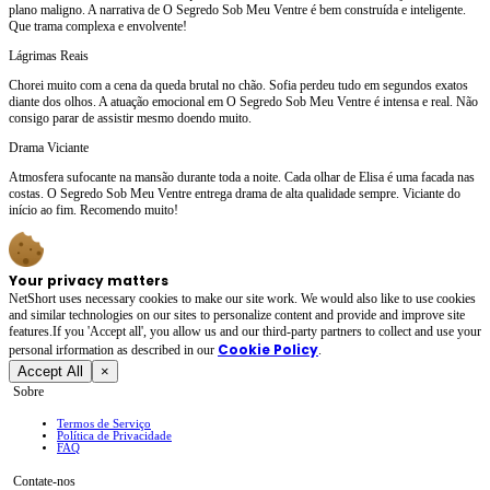
plano maligno. A narrativa de O Segredo Sob Meu Ventre é bem construída e inteligente.
Que trama complexa e envolvente!
Lágrimas Reais
Chorei muito com a cena da queda brutal no chão. Sofia perdeu tudo em segundos exatos
diante dos olhos. A atuação emocional em O Segredo Sob Meu Ventre é intensa e real. Não
consigo parar de assistir mesmo doendo muito.
Drama Viciante
Atmosfera sufocante na mansão durante toda a noite. Cada olhar de Elisa é uma facada nas
costas. O Segredo Sob Meu Ventre entrega drama de alta qualidade sempre. Viciante do
início ao fim. Recomendo muito!
Your privacy matters
NetShort uses necessary cookies to make our site work. We would also like to use cookies
and similar technologies on our sites to personalize content and provide and improve site
features.If you 'Accept all', you allow us and our third-party partners to collect and use your
Cookie Policy
personal irformation as described in our
.
Accept All
×
Sobre
Termos de Serviço
Política de Privacidade
FAQ
Contate-nos