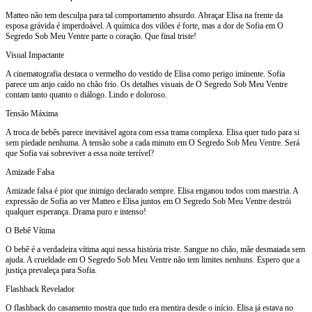
Matteo não tem desculpa para tal comportamento absurdo. Abraçar Elisa na frente da
esposa grávida é imperdoável. A química dos vilões é forte, mas a dor de Sofia em O
Segredo Sob Meu Ventre parte o coração. Que final triste!
Visual Impactante
A cinematografia destaca o vermelho do vestido de Elisa como perigo iminente. Sofia
parece um anjo caído no chão frio. Os detalhes visuais de O Segredo Sob Meu Ventre
contam tanto quanto o diálogo. Lindo e doloroso.
Tensão Máxima
A troca de bebês parece inevitável agora com essa trama complexa. Elisa quer tudo para si
sem piedade nenhuma. A tensão sobe a cada minuto em O Segredo Sob Meu Ventre. Será
que Sofia vai sobreviver a essa noite terrível?
Amizade Falsa
Amizade falsa é pior que inimigo declarado sempre. Elisa enganou todos com maestria. A
expressão de Sofia ao ver Matteo e Elisa juntos em O Segredo Sob Meu Ventre destrói
qualquer esperança. Drama puro e intenso!
O Bebê Vítima
O bebê é a verdadeira vítima aqui nessa história triste. Sangue no chão, mãe desmaiada sem
ajuda. A crueldade em O Segredo Sob Meu Ventre não tem limites nenhuns. Espero que a
justiça prevaleça para Sofia.
Flashback Revelador
O flashback do casamento mostra que tudo era mentira desde o início. Elisa já estava no