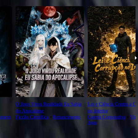
O Jogo Virou Realidade Eu Sabia
Lei e Ciência Contra a C
do Apocalipse
no Interior
somem
Ficção Científica
⦁
Renascimento
Guerra Corporativa
⦁
Vir
Jogo