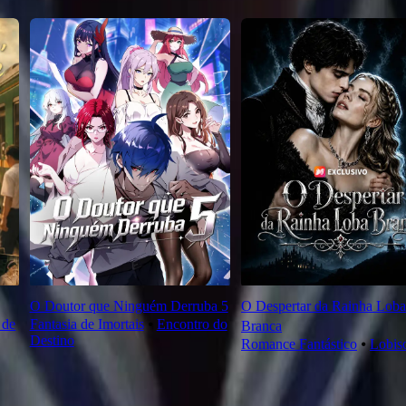
O Doutor que Ninguém Derruba 5
O Despertar da Rainha Loba
 de
Fantasia de Imortais
⦁
Encontro do
Branca
Destino
Romance Fantástico
⦁
Lobi