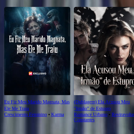
Recomendado para você
Eu Fiz Meu Marido Magnata, Mas
(Dublagem) Ela Acusou Meu
Ele Me Traiu
"Irmão" de Estupro
Crescimento Feminino
⦁
Karma
Romance Urbano
⦁
Reviravolta
Constantes