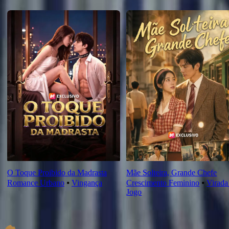
Novas Para Você
O Toque Proibido da Madrasta
Mãe Solteira, Grande Chefe
Romance Urbano
⦁
Vingança
Crescimento Feminino
⦁
Virada
Jogo