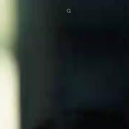
ies
Baixar
Notícias
ย
Bahasa Indonesia
Português
简体中文
g Việt
हिंदी