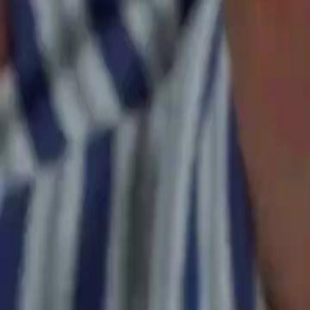
de Alice Costa?
Click to copy the link
Click to copy the link
1 - 30
31 - 60
61 -62
Todos os episódios
1
2
3
4
5
6
7
8
9
10
11
12
13
14
15
16
17
18
19
20
21
31
32
33
35
36
37
38
39
40
41
42
43
44
45
46
47
48
49
61
62