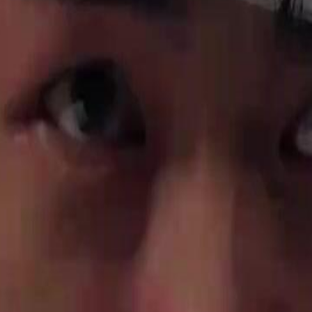
 filha Margarida, enquanto Alice
guirá proteger Margarida das intrigas