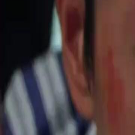
Desbloquear este episódio
O Reencontro Inesperado
Episódio
34
2.2K
1.9K
Busca da Família
Moderno
Laços Familiares
O Reencontro Explosivo
Natália descobre que Estêvão ainda está vivo e luta para proteger sua
Costa tenta causar problemas entre as famílias.Será que Natália conse