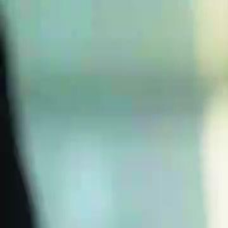
Início
Sér
Português
English
繁體中文
日本語
한국어
Español
แบบไท
Italiano
Deutsch
Français
Türkçe
Melayu
عربي
Tiến
Início
Séries
o reencontro inesperado Episódio 34