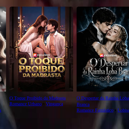
O Toque Proibido da Madrasta
O Despertar da Rainha Loba
Romance Urbano
⦁
Vingança
Branca
s
Romance Fantástico
⦁
Lobi