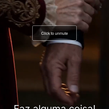
Click to unmute
Você vai mesmo
aguentar