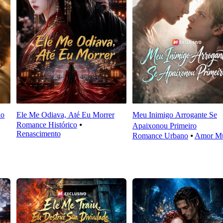
do
Ele Me Odiava, Até Eu Morrer
Meu Inimigo Arrogante Se
Romance Histórico
⦁
Apaixonou Primeiro
Renascimento
Romance Urbano
⦁
Amor M