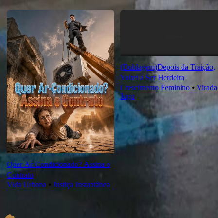
Novas Para Você
(Dublagem)Depois da Traição,
Voltei a Ser Herdeira
Crescimento Feminino
⦁
Virada
Jogo
Quer Ar-Condicionado? Assina o
Contrato
Vida Urbana
⦁
Justiça Instantânea