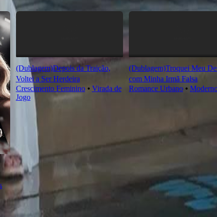
(Dublagem)Depois da Traição,
(Dublagem)Troquei Meu Des
Voltei a Ser Herdeira
com Minha Irmã Falsa
Crescimento Feminino
⦁
Virada de
Romance Urbano
⦁
Modern
Jogo
s