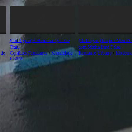
(Dublagem)A Herdeira Que Ele
(Dublagem)Troquei Meu Des
Traiu
com Minha Irmã Falsa
 de
Conflitos Familiares
⦁
Moralidade
Romance Urbano
⦁
Modern
e Ética