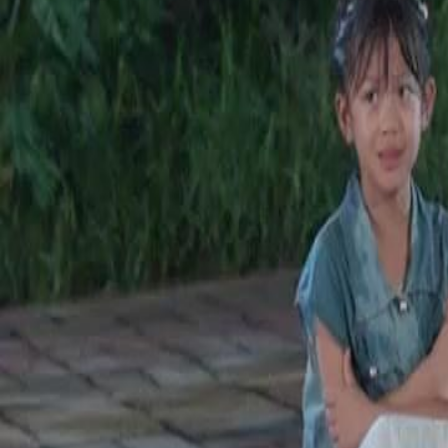
acreditar e ajuda.Será que Aníbal descobrirá a verdade sobre a condiç
demais?
Click to copy the link
Click to copy the link
1 - 30
31 - 60
61 -61
Todos os episódios
1
2
3
4
5
6
7
8
9
10
11
12
13
14
15
16
17
18
19
20
21
22
31
32
33
34
35
36
37
38
39
40
41
42
43
44
45
48
49
50
51
52
53
54
55
56
57
58
59
60
61