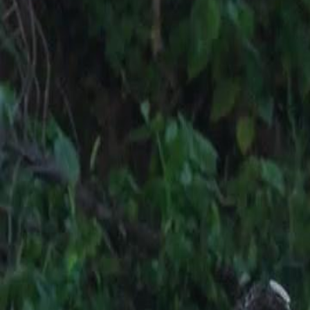
Desbloquear este episódio
O Último Calor do Meu Atrio
Episódio
47
2.2K
2.3K
Romance Urbano
Arrependimento
Amor Doloroso
O Desespero de Iris
Iris, filha de Yara Souza, procura Aníbal Gomes para pedir dinheiro p
gravemente doente e com apenas uma semana de vida, mas Aníbal, che