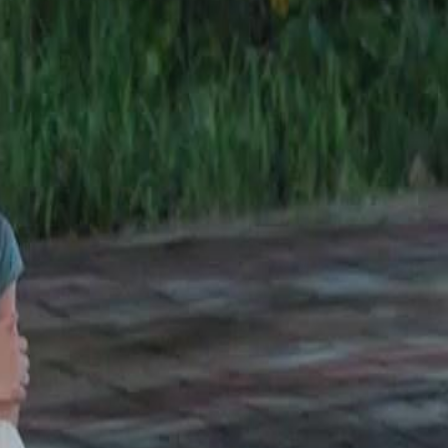
ão de Yara antes que seja tarde
23
24
25
26
27
28
29
30
46