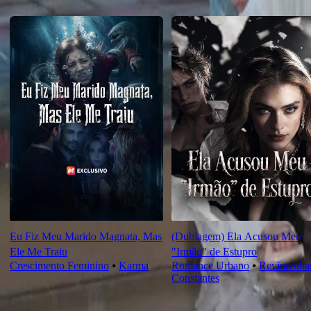
Recomendado para você
Eu Fiz Meu Marido Magnata, Mas
(Dublagem) Ela Acusou Meu
Ele Me Traiu
"Irmão" de Estupro
Crescimento Feminino
⦁
Karma
Romance Urbano
⦁
Reviravolta
Constantes