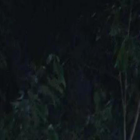
Início
Sér
Português
English
繁體中文
日本語
한국어
Español
แบบไท
Italiano
Deutsch
Français
Türkçe
Melayu
عربي
Tiến
Início
Séries
o último calor do meu atrio Episódio 47