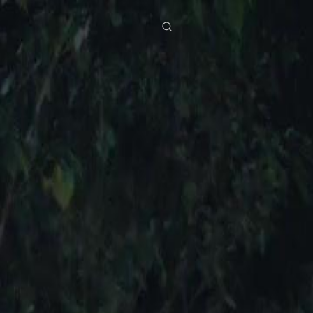
ies
Baixar
Notícias
ย
Bahasa Indonesia
Português
简体中文
g Việt
हिंदी