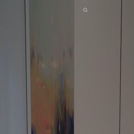
Início
Séries
na nova família foi a minha vez de ser amada Episódio 34