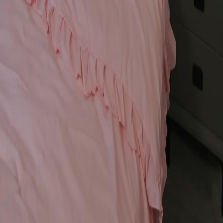
Séries
Baixar
Notícias
Português
English
繁體中文
日本語
한국어
Español
แบบไทย
Bahasa Indonesia
Português
简体中文
Italiano
Deutsch
Français
Türkçe
Melayu
عربي
Tiếng Việt
हिंदी