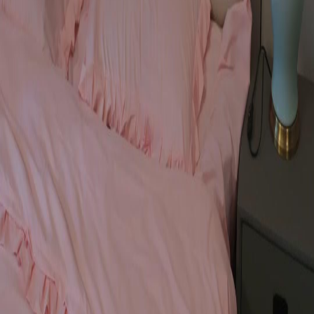
FAQ
Contate-nos
support@netshort.com
business@netshort.com
Séries
Dramas Épicos
Minisséries populares
Baixar o App
NetShort | All Rights Reserved |
2026
NETSTORY PTE. LTD.
Início