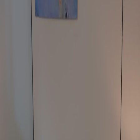
Desbloquear este episódio
Todos os episódios
Na Nova Família, Foi a Minha Vez de Ser Amada
Na Nova Família, Foi a Minha Vez de Ser Amada
Episódio
34
4.2K
4.0K
Romance Lento
Romance Doce
Renascimento
Aniversário Inesperado
Sâmia descobre que é o aniversário de Ian e fica visivelmente nervosa, tentando esconder
seus sentimentos.O que Sâmia está realmente sentindo por Ian?