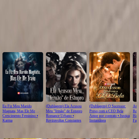
Click to copy the link
Click to copy the link
Recomendado para você
Eu Fiz Meu Marido
(Dublagem) Ela Acusou
(Dublagem) O Sucessor:
Apó
Magnata, Mas Ele Me
Meu "Irmão" de Estupro
Preso com a CEO Bela
Rei
Crescimento Feminino
⦁
Romance Urbano
⦁
Amor por contrato
⦁
Justiça
Har
Traiu
Per
Karma
Reviravoltas Constantes
Instantânea
Fant
Novas Para Você