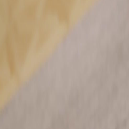
Desbloquear este episódio
Todos os episódios
Na Nova Família, Foi a Minha Vez de Ser Amada
Na Nova Família, Foi a Minha Vez de Ser Amada
Episódio
25
4.2K
4.0K
Romance Lento
Romance Doce
Renascimento
O Conflito Familiar
Sâmia enfrenta sua família Souto, que a acusa de ser ingrata e injusta, revelando anos de
tratamento desigual e falsas acusações. Ela se recusa a pedir desculpas, desafiando a
autoridade do pai e expondo a hipocrisia da família.Será que Sâmia conseguirá resistir à
pressão da família Souto e finalmente cortar os laços com eles?