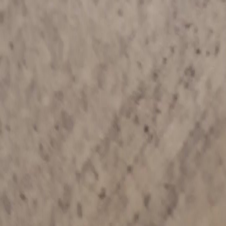
FAQ
Contate-nos
support@netshort.com
business@netshort.com
Séries
Dramas Épicos
Minisséries populares
Baixar o App
NetShort | All Rights Reserved |
2026
NETSTORY PTE. LTD.
Início