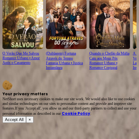
O Verão Que Me Salvou
(Dublagem) Fortuna
Quando o Chefão da Máfia
A F
Romance Urbano
⦁
Amor
Através do Tempo
Caiu aos Meus Pés​
Ver
Após o Casamento
Fantasia Urbana
⦁
Justiça
Romance Urbano
⦁
Laço
Instantânea
Romance Conjugal
Inst
Your privacy matters
NetShort uses necessary cookies to make our site work. We would also like to use cookies
and similar technologies on our sites to personalize content and provide and improve site
features.If you 'Accept all', you allow us and our third-party partners to collect and use your
Cookie Policy
personal irformation as described in our
.
Accept All
×
Sobre
Termos de Serviço
Política de Privacidade