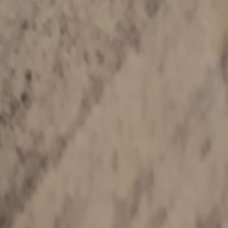
Séries
Baixar
Notícias
Português
English
繁體中文
日本語
한국어
Español
แบบไทย
Bahasa Indonesia
Português
简体中文
Italiano
Deutsch
Français
Türkçe
Melayu
عربي
Tiếng Việt
हिंदी