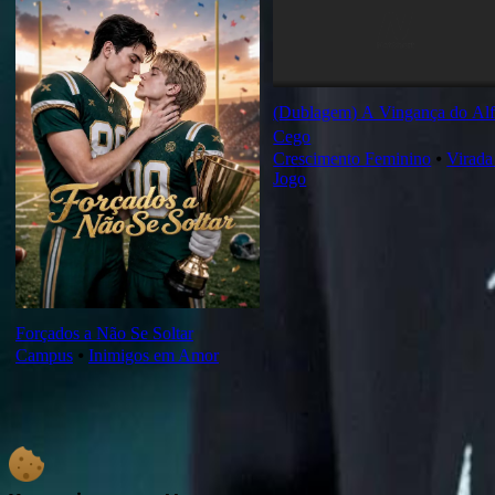
(Dublagem) A Vingança do Al
Cego
Crescimento Feminino
⦁
Virada
Jogo
Forçados a Não Se Soltar
Campus
⦁
Inimigos em Amor