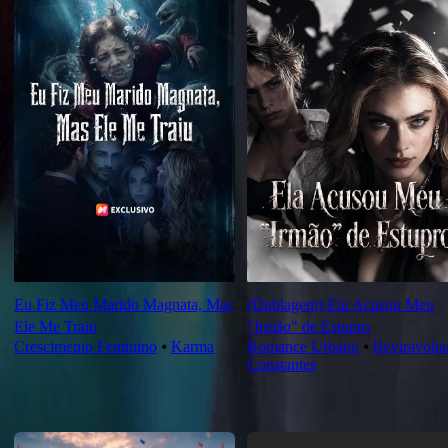
Eu Fiz Meu Marido Magnata, Mas
(Dublagem) Ela Acusou Meu
Ele Me Traiu
"Irmão" de Estupro
Crescimento Feminino
⦁
Karma
Romance Urbano
⦁
Reviravolta
Constantes
Novas Para Você