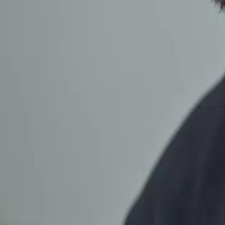
Desbloquear este episódio
Meu Pai é uma Lenda do Bilhar
Episódio
51
2.2K
2.9K
Retorno do Poderoso
Justiça Instantânea
Satisfatório
O Duelo Final
Álvaro Nogueira, o ex-Deus do Bilhar, enfrenta Mateus Cruz em um 
quem perder deve abandonar o bilhar para sempre. Enquanto o mestre