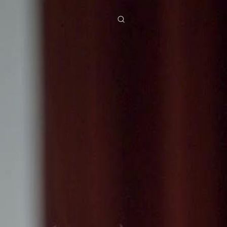
ies
Baixar
Notícias
ย
Bahasa Indonesia
Português
简体中文
g Việt
हिंदी