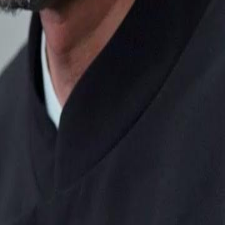
duelo lendário com uma condição:
 Álvaro continua treinando