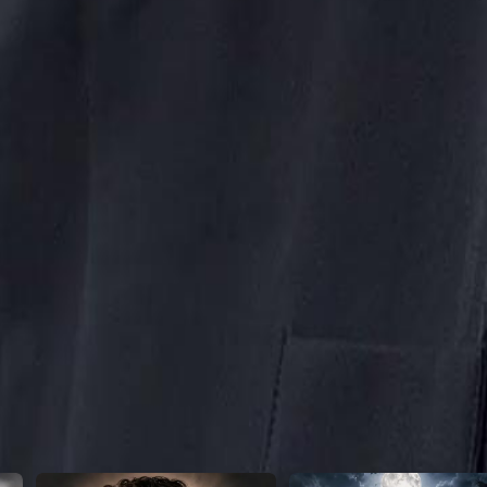
ogo. A tensão aumenta quando os dois
 três, com o futuro de Álvaro no
e Álvaro no mundo do bilhar?
24
25
26
27
28
29
30
46
47
48
49
50