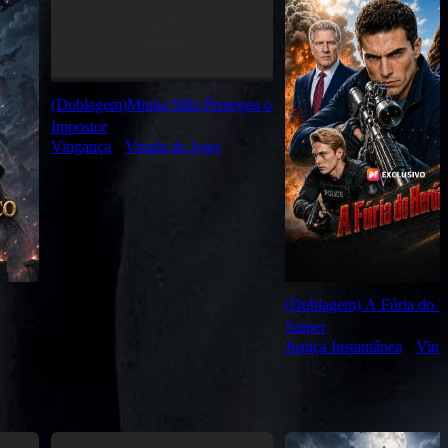
(Dublagem)Minha Mãe Protegeu o
Impostor
Vingança
⦁
Virada de Jogo
(Dublagem) A Fúria do H
Sniper
Justiça Instantânea
⦁
Ving