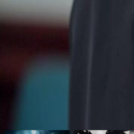
incansavelmente, seu filho Rafael parece ter perdido a paixão pelo j
grandes jogadores se enfrentam em uma partida decisiva de melhor de
bilhar em jogo.Quem vencerá este duelo épico e decidirá o destino d
Click to copy the link
Click to copy the link
1 - 30
31 -60
Todos os episódios
1
2
3
4
5
6
7
8
9
10
11
12
13
14
15
16
17
18
19
20
21
22
23
31
32
33
34
35
36
37
38
39
40
41
42
43
44
45
52
53
54
55
56
57
58
59
60
Recomendado para você