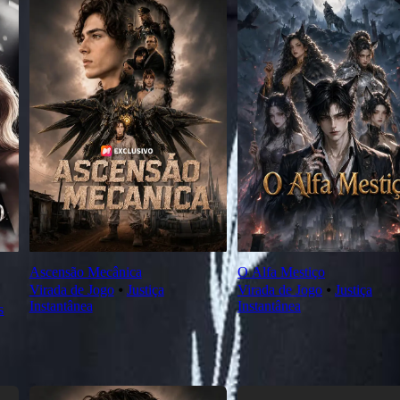
Ascensão Mecânica
O Alfa Mestiço
Virada de Jogo
⦁
Justiça
Virada de Jogo
⦁
Justiça
Instantânea
Instantânea
s