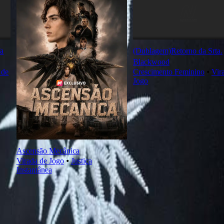
fa
(Dublagem)Retorno da Srta.
Blackwood
 de
Crescimento Feminino
⦁
Vir
Jogo
Ascensão Mecânica
Virada de Jogo
⦁
Justiça
Instantânea