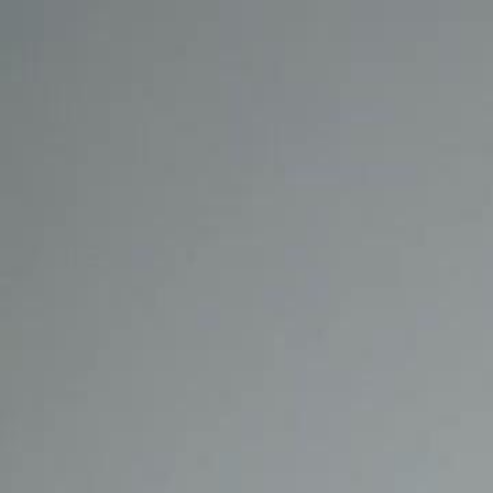
Início
Sér
Português
English
繁體中文
日本語
한국어
Español
แบบไท
Italiano
Deutsch
Français
Türkçe
Melayu
عربي
Tiến
Início
Séries
meu pai é uma lenda do bilhar Episódio 51