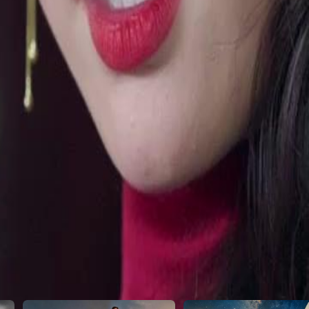
ecido Rei do Bilhar e quais segredos
24
25
26
27
28
29
30
51
52
53
54
55
56
57
58
59
60