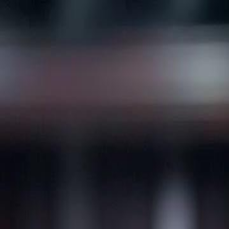
Início
Sér
Português
English
繁體中文
日本語
한국어
Español
แบบไท
Italiano
Deutsch
Français
Türkçe
Melayu
عربي
Tiến
Início
Séries
meu pai é uma lenda do bilhar Episódio 35