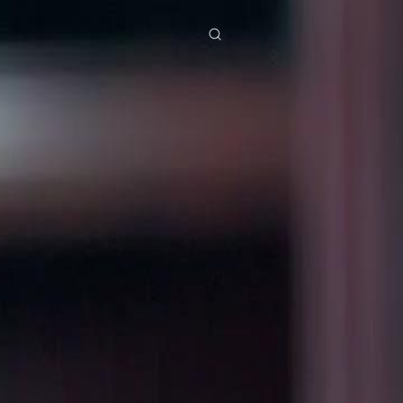
ies
Baixar
Notícias
ย
Bahasa Indonesia
Português
简体中文
g Việt
हिंदी