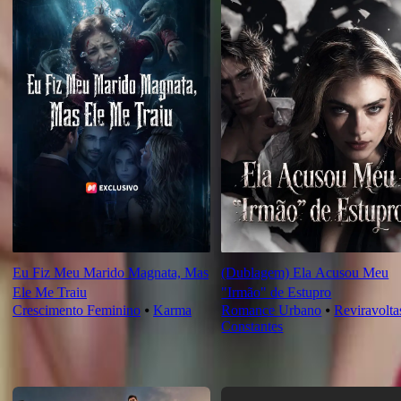
Eu Fiz Meu Marido Magnata, Mas
(Dublagem) Ela Acusou Meu
Ele Me Traiu
"Irmão" de Estupro
Crescimento Feminino
⦁
Karma
Romance Urbano
⦁
Reviravolta
Constantes
Novas Para Você