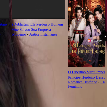
tino
(Dublagem)Ela Perdeu o Homem
Que Salvou Sua Empresa
o
Moderno
⦁
Justiça Instantânea
O Libertino Virou Imperad
Príncipe Herdeiro Desab
Romance Histórico
⦁
Cre
Feminino