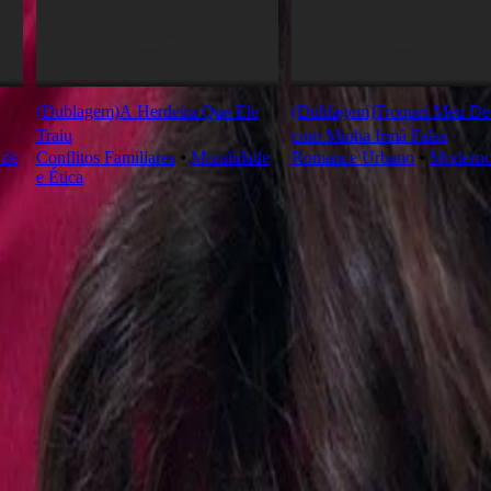
(Dublagem)A Herdeira Que Ele
(Dublagem)Troquei Meu Des
Traiu
com Minha Irmã Falsa
 de
Conflitos Familiares
⦁
Moralidade
Romance Urbano
⦁
Modern
e Ética