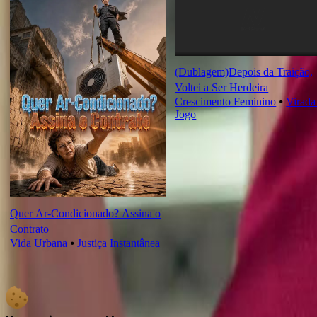
(Dublagem)Depois da Traição,
Voltei a Ser Herdeira
Crescimento Feminino
⦁
Virada
Jogo
Quer Ar-Condicionado? Assina o
Contrato
Vida Urbana
⦁
Justiça Instantânea