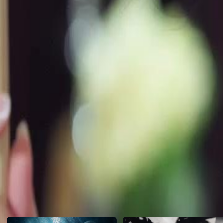
o lendário Rei do Bilhar.Será que Álvaro está realmente ligado ao fal
do passado podem ser revelados?
Click to copy the link
Click to copy the link
1 - 30
31 -60
Todos os episódios
1
2
3
4
5
6
7
8
9
10
11
12
13
14
15
16
17
18
19
20
21
22
23
31
32
33
34
36
37
38
39
40
41
42
43
44
45
46
47
48
49
50
Recomendado para você