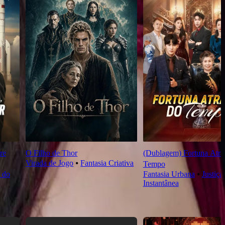
re
O Filho de Thor
(Dublagem) Fortuna Atra
Virada de Jogo
⦁
Fantasia Criativa
Tempo
 do
Fantasia Urbana
⦁
Justiça
Instantânea