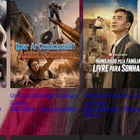
Quer Ar-Condicionado? Assina o
Humilhado pela Família, Liv
Contrato
para Sonhar
s
Vida Urbana
⦁
Justiça Instantânea
Justiça Instantânea
⦁
Retorno
Poderoso