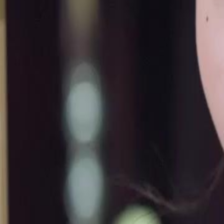
Desbloquear este episódio
Meu Pai é uma Lenda do Bilhar
Episódio
35
2.2K
2.9K
Retorno do Poderoso
Justiça Instantânea
Satisfatório
O Mistério do Rei do Bilhar
Durante uma partida de bilhar, Álvaro demonstra uma habilidade impr
bolas considerado impossível, levantando dúvidas sobre sua verdadei