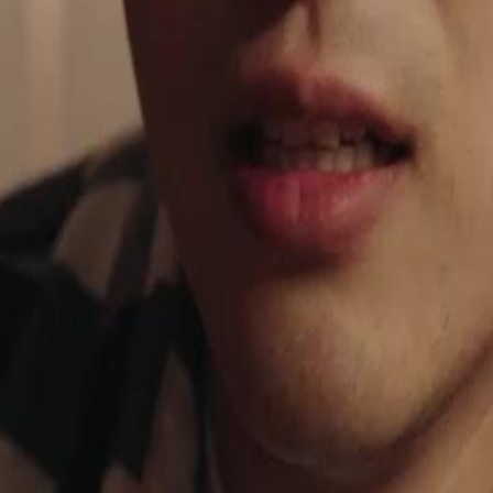
e sua esposa e filha, roubou seu
ora é um fracassado e corta relações