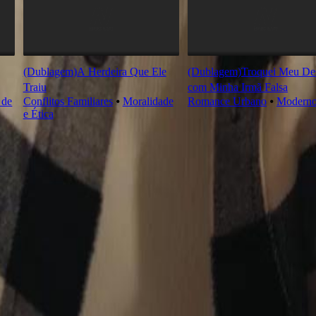
(Dublagem)A Herdeira Que Ele
(Dublagem)Troquei Meu Des
Traiu
com Minha Irmã Falsa
 de
Conflitos Familiares
⦁
Moralidade
Romance Urbano
⦁
Modern
e Ética