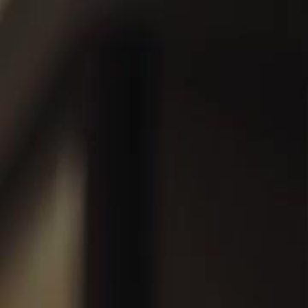
Faça login e comece sua jornada
exclusiva
Login