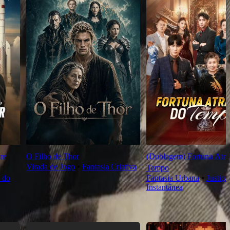
re
O Filho de Thor
(Dublagem) Fortuna Atra
Virada de Jogo
⦁
Fantasia Criativa
Tempo
 do
Fantasia Urbana
⦁
Justiça
Instantânea