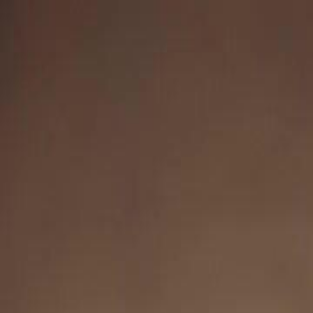
Início
Sér
Português
English
繁體中文
日本語
한국어
Español
แบบไท
Italiano
Deutsch
Français
Türkçe
Melayu
عربي
Tiến
Início
Séries
luz de sofia Episódio 40