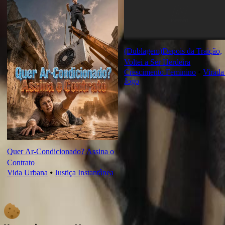
(Dublagem)Depois da Traição,
Voltei a Ser Herdeira
Crescimento Feminino
⦁
Virada
Jogo
Quer Ar-Condicionado? Assina o
Contrato
Vida Urbana
⦁
Justiça Instantânea