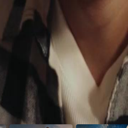
conseguirá fazer Carlos pagar por
2
23
24
25
26
27
28
29
30