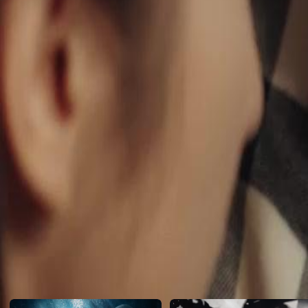
com ele, mas Renato promete que ele se arrependerá.Será que Renato 
suas crueldades?
Click to copy the link
Click to copy the link
1 - 30
31 -53
Todos os episódios
1
2
3
4
5
6
7
8
9
10
11
12
13
14
15
16
17
18
19
20
21
2
31
32
33
34
35
36
37
38
39
41
42
43
44
45
46
47
48
49
50
51
52
53
Recomendado para você