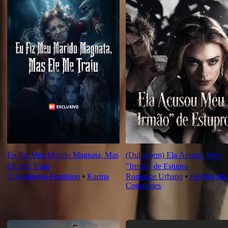
Eu Fiz Meu Marido Magnata, Mas
(Dublagem) Ela Acusou Meu
Ele Me Traiu
"Irmão" de Estupro
Crescimento Feminino
⦁
Karma
Romance Urbano
⦁
Reviravolta
Constantes
Novas Para Você