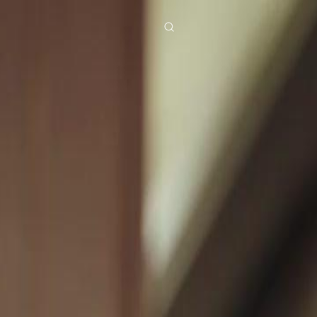
ies
Baixar
Notícias
ย
Bahasa Indonesia
Português
简体中文
g Việt
हिंदी