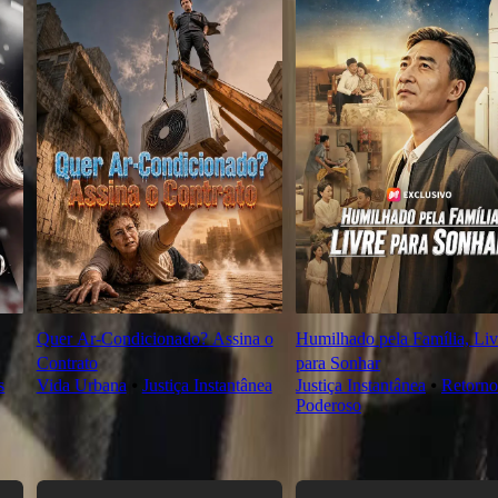
Quer Ar-Condicionado? Assina o
Humilhado pela Família, Liv
Contrato
para Sonhar
s
Vida Urbana
⦁
Justiça Instantânea
Justiça Instantânea
⦁
Retorno
Poderoso