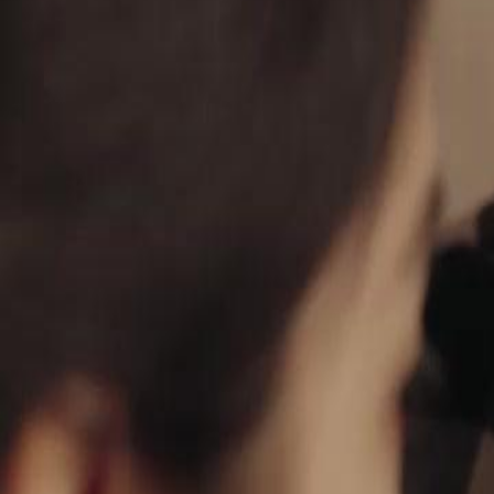
Desbloquear este episódio
Luz de Sofia
Episódio
40
2.2K
2.5K
Retorno do Poderoso
Justiça Instantânea
Amor de Redenção
A Traição de Carlos
Renato Campos descobre que seu irmão Carlos mentiu sobre a morte d
dinheiro e maltratou as duas. Carlos, arrogante, afirma que Renato ag