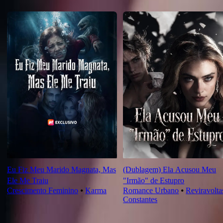
Recomendado para você
Eu Fiz Meu Marido Magnata, Mas
(Dublagem) Ela Acusou Meu
Ele Me Traiu
"Irmão" de Estupro
Crescimento Feminino
⦁
Karma
Romance Urbano
⦁
Reviravolta
Constantes