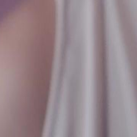
onardo?
2
23
46
47
48
49
50
51
52
53
54
55
56
57
58
59
60