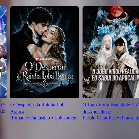
a 5
O Despertar da Rainha Loba
O Jogo Virou Realidade Eu 
 do
Branca
do Apocalipse
Romance Fantástico
⦁
Lobisomem
Ficção Científica
⦁
Renascim