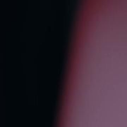
Desbloquear este episódio
Ela é a Noiva Louca!
Episódio
24
3.1K
3.6K
Vingança
Conflitos Familiares
Paixão Secreta Realizada
A Vingança Começa
Laura confronta os capangas enviados por Leonardo Valente, reveland
deveriam matar e assumindo o controle da situação com coragem e d