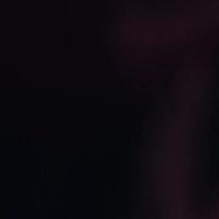
Início
Sér
Português
English
繁體中文
日本語
한국어
Español
แบบไท
Italiano
Deutsch
Français
Türkçe
Melayu
عربي
Tiến
Início
Séries
ela é a noiva louca Episódio 24