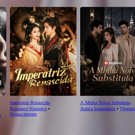
Imperatriz Renascida
A Minha Noiva Substituta
Romance Histórico
⦁
Justiça Instantânea
⦁
Vingan
Renascimento
s