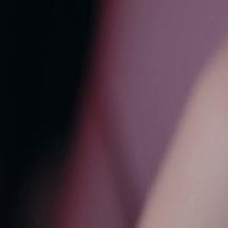
conseguirá escapar ilesa e continuar seu plano de vingança contra Le
Click to copy the link
Click to copy the link
1 - 30
31 - 60
61 -63
Todos os episódios
1
2
3
4
5
6
7
8
9
10
11
12
13
14
15
16
17
18
19
20
21
2
25
26
27
28
29
30
31
32
33
34
35
36
37
38
39
40
41
42
43
44
45
61
62
63