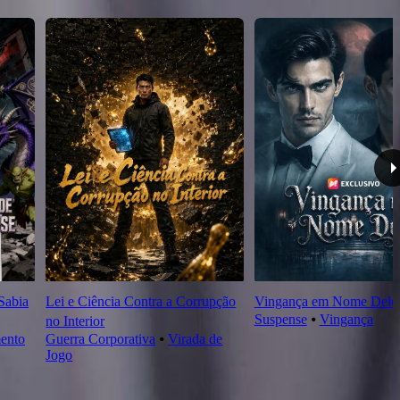
Sabia
Lei e Ciência Contra a Corrupção
Vingança em Nome Dele
Suspense
⦁
Vingança
no Interior
ento
Guerra Corporativa
⦁
Virada de
Jogo