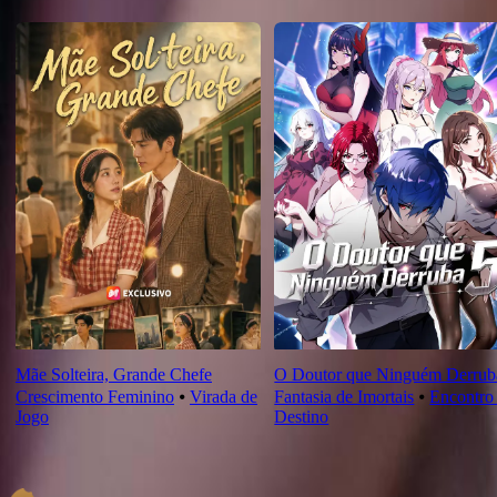
Novas Para Você
Mãe Solteira, Grande Chefe
O Doutor que Ninguém Derrub
Crescimento Feminino
⦁
Virada de
Fantasia de Imortais
⦁
Encontro
Jogo
Destino