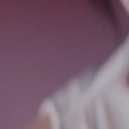
o que ela é a pessoa que eles
eterminação.Será que Laura