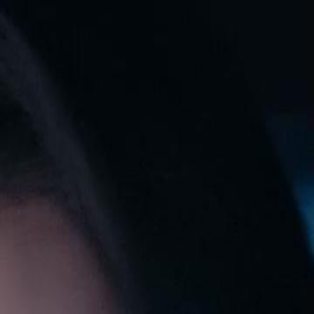
Faça login e comece sua jornada
exclusiva
Login