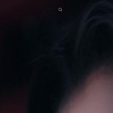
ies
Baixar
Notícias
ย
Bahasa Indonesia
Português
简体中文
g Việt
हिंदी