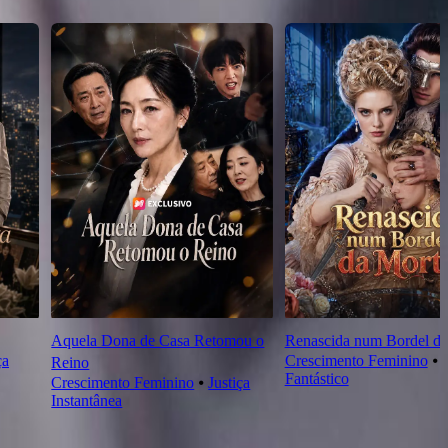
Aquela Dona de Casa Retomou o
Renascida num Bordel da
ça
Crescimento Feminino
⦁
Reino
Fantástico
Crescimento Feminino
⦁
Justiça
Instantânea