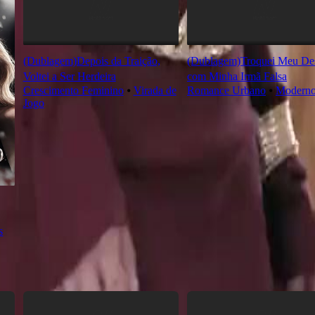
(Dublagem)Depois da Traição,
(Dublagem)Troquei Meu Des
Voltei a Ser Herdeira
com Minha Irmã Falsa
Crescimento Feminino
⦁
Virada de
Romance Urbano
⦁
Modern
Jogo
s