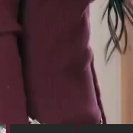
 deixa a Terra de coração partido,
ente encontrar Elena? E ela
23
24
25
26
27
28
29
30
47
48
49
50