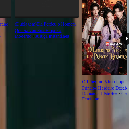
tino
(Dublagem)Ela Perdeu o Homem
Que Salvou Sua Empresa
o
Moderno
⦁
Justiça Instantânea
O Libertino Virou Imperad
Príncipe Herdeiro Desab
Romance Histórico
⦁
Cre
Feminino