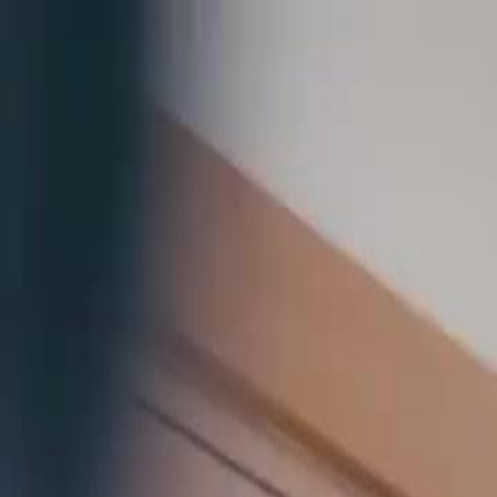
Início
Sér
Português
English
繁體中文
日本語
한국어
Español
แบบไท
Italiano
Deutsch
Français
Türkçe
Melayu
عربي
Tiến
Início
Séries
dublagemquem me dera que não fosse você Episódio 3