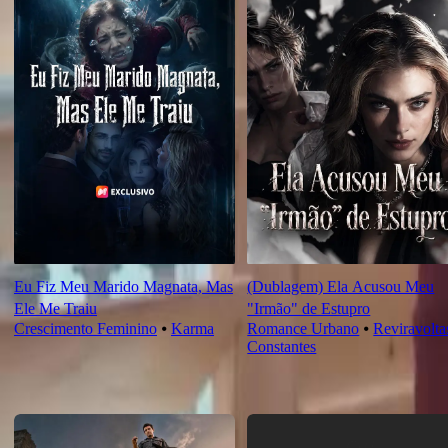
Eu Fiz Meu Marido Magnata, Mas
(Dublagem) Ela Acusou Meu
Ele Me Traiu
"Irmão" de Estupro
Crescimento Feminino
⦁
Karma
Romance Urbano
⦁
Reviravolta
Constantes
Novas Para Você