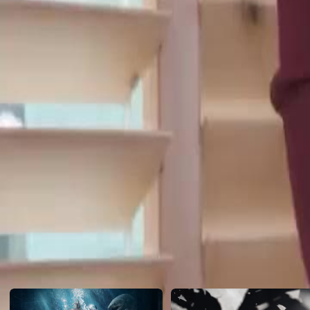
manipula o filho de Elena enquanto Lucas faz promessas vazias. Elena
deixando Lucas desesperado para encontrá-la. Lucas conseguirá realm
escolherá perdoá-lo novamente?
Click to copy the link
Click to copy the link
1 - 30
31 -50
Todos os episódios
1
2
3
4
5
6
7
8
9
10
11
12
13
14
15
16
17
18
19
20
21
22
32
33
34
35
36
37
38
39
40
41
42
43
44
45
46
Recomendado para você