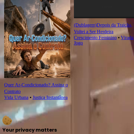
(Dublagem)Depois da Traição,
Voltei a Ser Herdeira
Crescimento Feminino
⦁
Virada
Jogo
Quer Ar-Condicionado? Assina o
Contrato
Vida Urbana
⦁
Justiça Instantânea
Your privacy matters