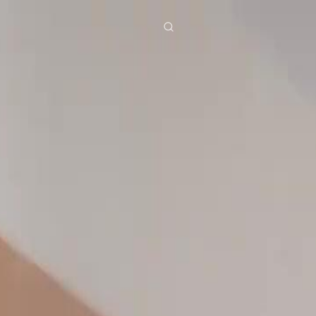
ies
Baixar
Notícias
ย
Bahasa Indonesia
Português
简体中文
g Việt
हिंदी
1