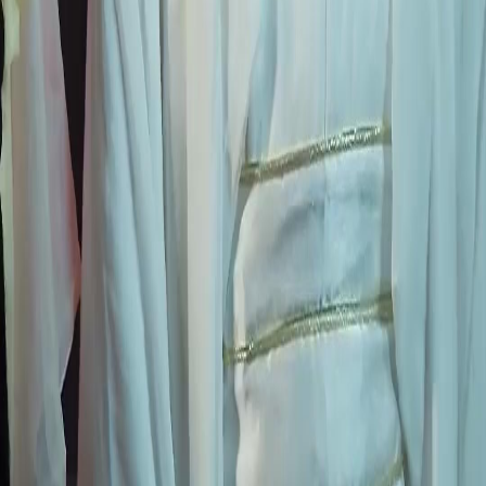
Séries
Baixar
Notícias
Português
English
繁體中文
日本語
한국어
Español
แบบไทย
Bahasa Indonesia
Português
简体中文
Italiano
Deutsch
Français
Türkçe
Melayu
عربي
Tiếng Việt
हिंदी