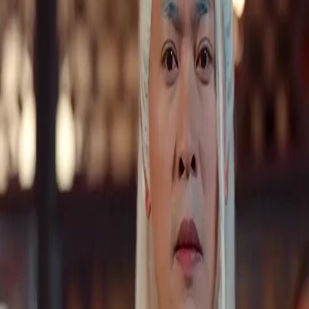
Desbloquear este episódio
Todos os episódios
(Dublagem)O Novato Mais Forte do Mundo
(Dublagem)O Novato Mais Forte do Mundo
Episódio
35
149.8K
670.6K
Justiça Instantânea
Crescimento Masculino
Virada de Jogo
O Medalhão Perdido
Caio descobre que a Lança Celeste, artefato crucial para defender o reino, está danificada e
precisa de uma peça rara para ser consertada. Ele recebe um medalhão valioso que pode
abrir portas para riquezas infinitas na Torre das Mil Maravilhas, mas sua ausência coloca
Helena em perigo.Será que Caio conseguirá encontrar a peça faltante a tempo de salvar
Helena?