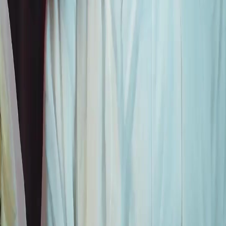
FAQ
Contate-nos
support@netshort.com
business@netshort.com
Séries
Dramas Épicos
Minisséries populares
Baixar o App
NetShort | All Rights Reserved |
2026
NETSTORY PTE. LTD.
Início