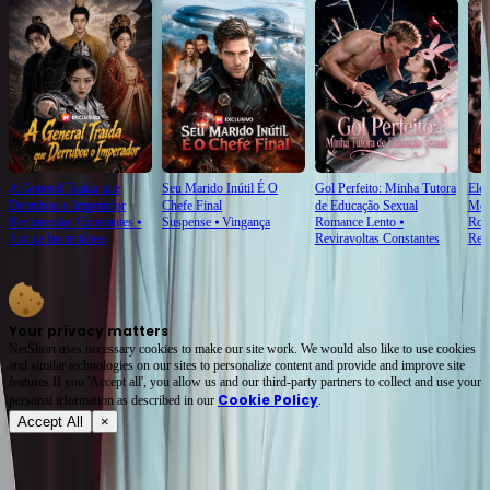
A General Traída que
Seu Marido Inútil É O
Gol Perfeito: Minha Tutora
Ele
Derrubou o Imperador
Chefe Final
de Educação Sexual
Mor
Reviravoltas Constantes
⦁
Suspense
⦁
Vingança
Romance Lento
⦁
Rom
Justiça Instantânea
Reviravoltas Constantes
Ren
Your privacy matters
NetShort uses necessary cookies to make our site work. We would also like to use cookies
and similar technologies on our sites to personalize content and provide and improve site
features.If you 'Accept all', you allow us and our third-party partners to collect and use your
Cookie Policy
personal irformation as described in our
.
Accept All
×
Sobre
Termos de Serviço
Política de Privacidade