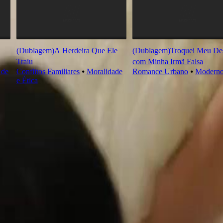
(Dublagem)A Herdeira Que Ele
(Dublagem)Troquei Meu Des
Traiu
com Minha Irmã Falsa
 de
Conflitos Familiares
⦁
Moralidade
Romance Urbano
⦁
Modern
e Ética