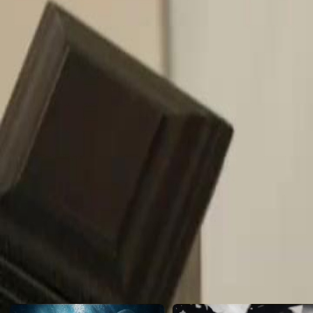
afeição por Lynn, ela descobre a verdade sobre sua condição e tenta 
conseguirá encontrar uma maneira de salvar a si mesmo sem sacrifica
Click to copy the link
Click to copy the link
1 - 30
31 -56
Todos os episódios
1
2
3
4
5
6
7
8
9
10
11
12
13
14
15
16
17
18
19
20
21
27
28
29
30
31
32
33
34
35
36
37
38
39
40
41
42
43
44
45
Recomendado para você