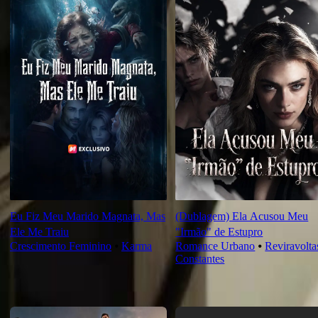
Eu Fiz Meu Marido Magnata, Mas
(Dublagem) Ela Acusou Meu
Ele Me Traiu
"Irmão" de Estupro
Crescimento Feminino
⦁
Karma
Romance Urbano
⦁
Reviravolta
Constantes
Novas Para Você