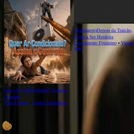
(Dublagem)Depois da Traição,
Voltei a Ser Herdeira
Crescimento Feminino
⦁
Virada
Jogo
Quer Ar-Condicionado? Assina o
Contrato
Vida Urbana
⦁
Justiça Instantânea