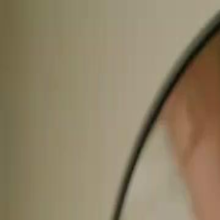
Início
Sér
Português
English
繁體中文
日本語
한국어
Español
แบบไท
Italiano
Deutsch
Français
Türkçe
Melayu
عربي
Tiến
Início
Séries
dublagema noiva predestinada do rei alpha Episódio 26