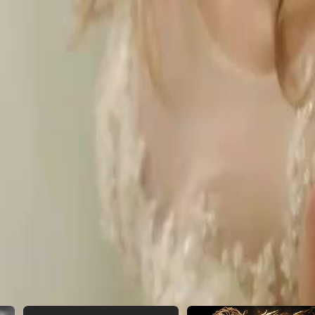
ajudá-lo, apesar dos riscos.Andrew
r Lynn?
22
23
24
25
46
47
48
49
50
51
52
53
54
55
56