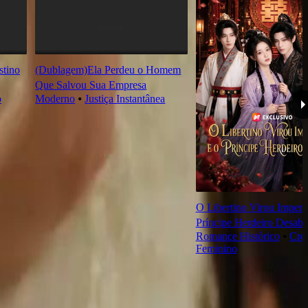
tino
(Dublagem)Ela Perdeu o Homem
Que Salvou Sua Empresa
o
Moderno
⦁
Justiça Instantânea
O Libertino Virou Imperad
Príncipe Herdeiro Desab
Romance Histórico
⦁
Cre
Feminino