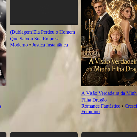
(Dublagem)Ela Perdeu o Homem
Que Salvou Sua Empresa
Moderno
⦁
Justiça Instantânea
A Visão Verdadeira da Minh
Filha Dragão
s
Romance Fantástico
⦁
Cresc
Feminino