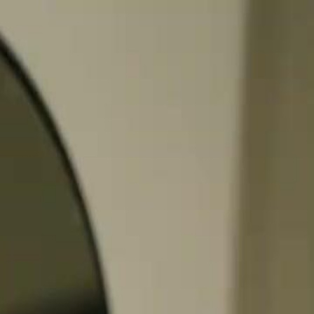
Faça login e comece sua jornada
exclusiva
Login