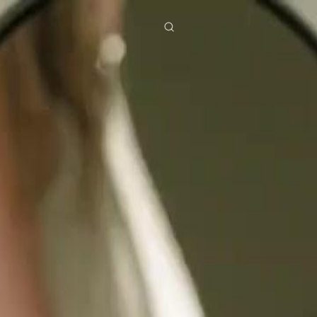
ies
Baixar
Notícias
ย
Bahasa Indonesia
Português
简体中文
g Việt
हिंदी