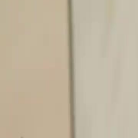
Desbloquear este episódio
(Dublagem)A Noiva Predestinada do Rei Alpha
Episódio
26
21.3K
35.9K
Arrependimento
Amor Doloroso
Romance Fantástico
O Dilema do Rei Alpha
Andrew, o Rei Alpha, está gravemente doente e a única cura é morder
Ômega de sangue puro, o que custaria sua vida. Enquanto ele luta cont