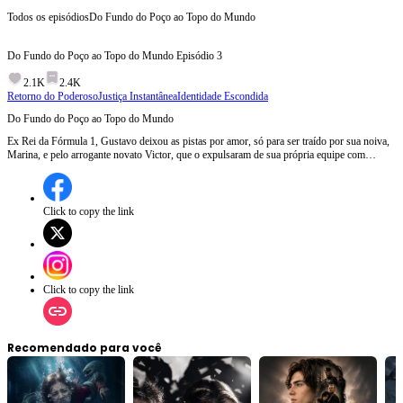
Todos os episódios
Do Fundo do Poço ao Topo do Mundo
Do Fundo do Poço ao Topo do Mundo
Episódio
3
2.1K
2.4K
Retorno do Poderoso
Justiça Instantânea
Identidade Escondida
Do Fundo do Poço ao Topo do Mundo
Ex Rei da Fórmula 1, Gustavo deixou as pistas por amor, só para ser traído por sua noiva,
Marina, e pelo arrogante novato Victor, que o expulsaram de sua própria equipe com
mentiras. A vingança foi implacável. Gustavo voltou como um rei, esmagando o império da
família Lima nos negócios e humilhando o Victor nas pistas, cuja queda envolveu doping e
violência. Gustavo chegou com um novo time, deixando o passado para trás e coroando sua
nova era de glória.
Click to copy the link
Click to copy the link
Recomendado para você