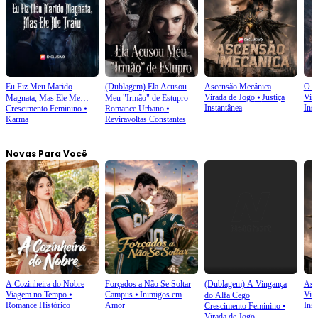
Eu Fiz Meu Marido
(Dublagem) Ela Acusou
Ascensão Mecânica
O A
Virada de Jogo
⦁
Justiça
Vir
Magnata, Mas Ele Me
Meu "Irmão" de Estupro
Instantânea
Inst
Crescimento Feminino
⦁
Romance Urbano
⦁
Traiu
Karma
Reviravoltas Constantes
Novas Para Você
A Cozinheira do Nobre
Forçados a Não Se Soltar
(Dublagem) A Vingança
Asc
Viagem no Tempo
⦁
Campus
⦁
Inimigos em
Vir
do Alfa Cego
Romance Histórico
Amor
Inst
Crescimento Feminino
⦁
Virada de Jogo