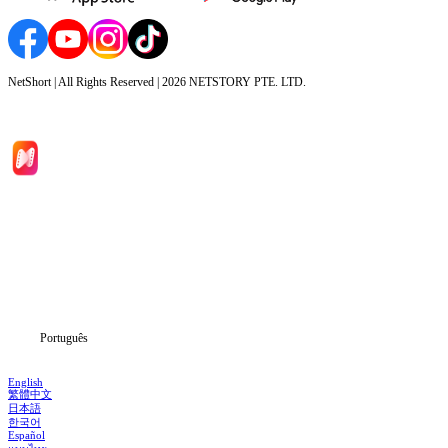
NetShort | All Rights Reserved |
2026
NETSTORY PTE. LTD.
Início
Séries
Baixar
Notícias
Português
English
繁體中文
日本語
한국어
Español