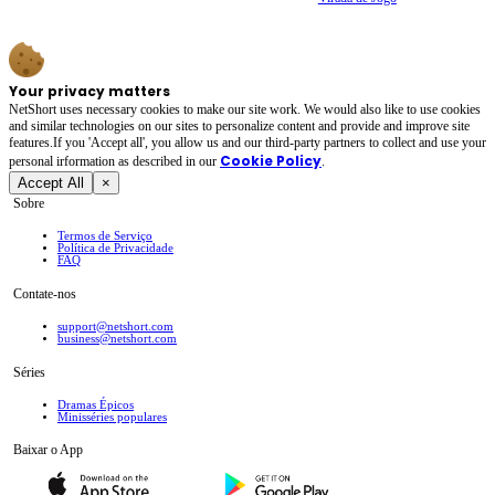
Your privacy matters
NetShort uses necessary cookies to make our site work. We would also like to use cookies
and similar technologies on our sites to personalize content and provide and improve site
features.If you 'Accept all', you allow us and our third-party partners to collect and use your
Cookie Policy
personal irformation as described in our
.
Accept All
×
Sobre
Termos de Serviço
Política de Privacidade
FAQ
Contate-nos
support@netshort.com
business@netshort.com
Séries
Dramas Épicos
Minisséries populares
Baixar o App