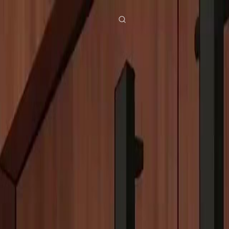
ies
Baixar
Notícias
ย
Bahasa Indonesia
Português
简体中文
g Việt
हिंदी