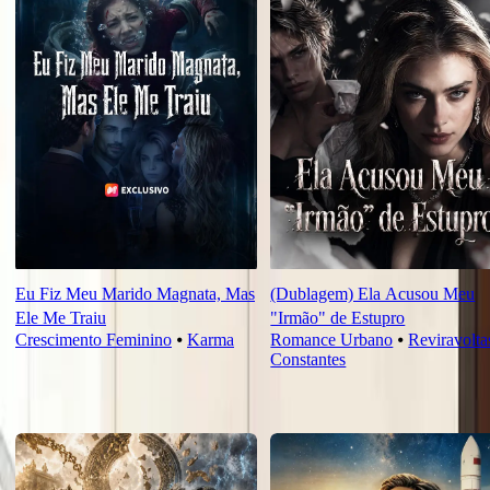
Eu Fiz Meu Marido Magnata, Mas
(Dublagem) Ela Acusou Meu
Ele Me Traiu
"Irmão" de Estupro
Crescimento Feminino
⦁
Karma
Romance Urbano
⦁
Reviravolta
Constantes
Novas Para Você