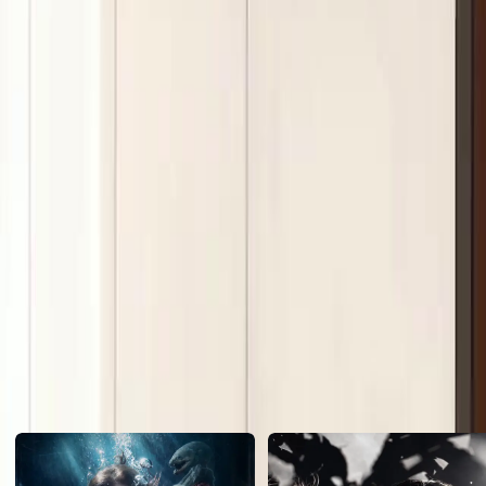
implacável. Gustavo voltou como um rei, esmagando o império da fam
humilhando o Victor nas pistas, cuja queda envolveu doping e viol
time, deixando o passado para trás e coroando sua nova era de glória.
Click to copy the link
Click to copy the link
1 -20
Todos os episódios
1
2
3
4
5
6
7
8
9
10
12
13
14
15
16
17
18
19
20
Recomendado para você