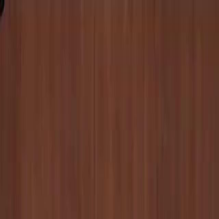
Faça login e comece sua jornada
exclusiva
Login