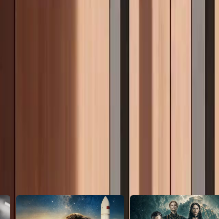
ília Lima nos negócios e
ência. Gustavo chegou com um novo