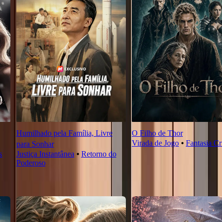
Humilhado pela Família, Livre
O Filho de Thor
Virada de Jogo
⦁
Fantasia Cr
para Sonhar
s
Justiça Instantânea
⦁
Retorno do
Poderoso