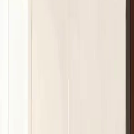
Desbloquear este episódio
Do Fundo do Poço ao Topo do Mundo
Episódio
11
2.1K
2.4K
Retorno do Poderoso
Justiça Instantânea
Identidade Escondida
Do Fundo do Poço ao Topo do Mundo
Ex Rei da Fórmula 1, Gustavo deixou as pistas por amor, só para ser t
arrogante novato Victor, que o expulsaram de sua própria equipe com