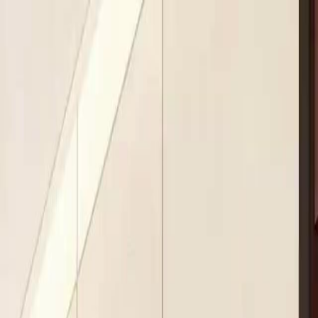
Início
Sér
Português
English
繁體中文
日本語
한국어
Español
แบบไท
Italiano
Deutsch
Français
Türkçe
Melayu
عربي
Tiến
Início
Séries
do fundo do poço ao topo do mundo Episódio 11