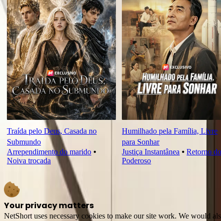
Traída pelo Deus, Casada no
Humilhado pela Família, Livre
Submundo
para Sonhar
Arrependimento do marido
⦁
Justiça Instantânea
⦁
Retorno d
Noiva trocada
Poderoso
Your privacy matters
NetShort uses necessary cookies to make our site work. We would also l