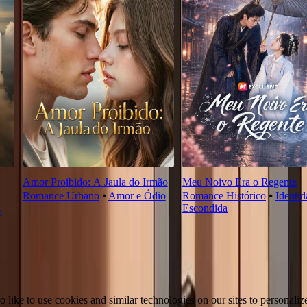
Amor Proibido: A Jaula do Irmão
Meu Noivo Era o Regente
Romance Urbano
⦁
Amor e Ódio
Romance Histórico
⦁
Identi
Escondida
o
ike to use cookies and similar technologies on our sites to personalize