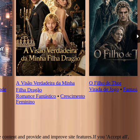
A Visão Verdadeira da Minha
O Filho de Thor
dade
Virada de Jogo
⦁
Fantasia
Filha Dragão
Romance Fantástico
⦁
Crescimento
Feminino
 content and provide and improve site features.If you 'Accept all',