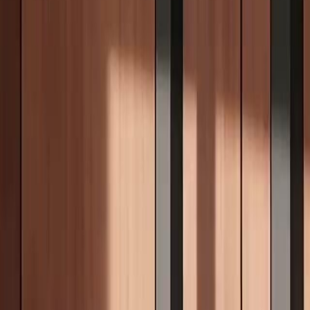
raído por sua noiva, Marina, e pelo
 mentiras. A vingança foi