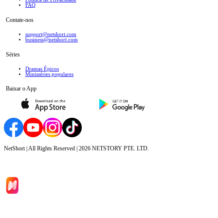
FAQ
Contate-nos
support@netshort.com
business@netshort.com
Séries
Dramas Épicos
Minisséries populares
Baixar o App
NetShort | All Rights Reserved |
2026
NETSTORY PTE. LTD.
Início