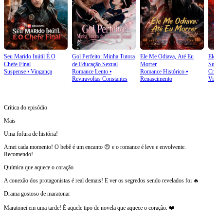
Seu Marido Inútil É O
Gol Perfeito: Minha Tutora
Ele Me Odiava, Até Eu
Ele 
Chefe Final
de Educação Sexual
Morrer
Sua
Suspense
⦁
Vingança
Romance Lento
⦁
Romance Histórico
⦁
Cre
Reviravoltas Constantes
Renascimento
Vin
Crítica do episódio
Mais
Uma fofura de história!
Amei cada momento! O bebê é um encanto 😍 e o romance é leve e envolvente.
Recomendo!
Química que aquece o coração
A conexão dos protagonistas é real demais! E ver os segredos sendo revelados foi 🔥
Drama gostoso de maratonar
Maratonei em uma tarde! É aquele tipo de novela que aquece o coração. ❤️