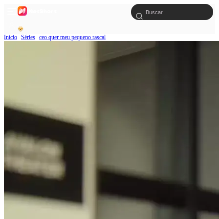
Início
Séries
ceo quer meu pequeno rascal