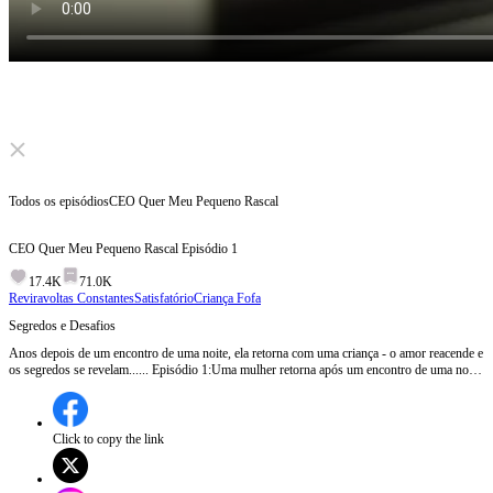
Click to unmute
Todos os episódios
CEO Quer Meu Pequeno Rascal
CEO Quer Meu Pequeno Rascal
Episódio
1
17.4K
71.0K
Reviravoltas Constantes
Satisfatório
Criança Fofa
Segredos e Desafios
Anos depois de um encontro de uma noite, ela retorna com uma criança - o amor reacende e
os segredos se revelam...... Episódio 1:Uma mulher retorna após um encontro de uma noite,
revelando estar grávida e decidida a ter o bebê, enfrentando as dificuldades de ser mãe
solteira. Enquanto isso, um acidente coloca a saúde de uma criança em risco, gerando
conflitos sobre custos médicos e legados familiares.Será que ela conseguirá enfrentar todos
os desafios que a esperam?
Click to copy the link