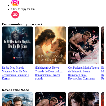
Click to copy the link
Recomendado para você
Eu Fiz Meu Marido
(Dublagem) A Noiva
Gol Perfeito: Minha Tutora
Ele
Magnata, Mas Ele Me
Trocada do Deus da Luz
de Educação Sexual
Mor
Crescimento Feminino
⦁
Renascimento
⦁
Noiva
Romance Lento
⦁
Rom
Traiu
Karma
trocada
Reviravoltas Constantes
Ren
Novas Para Você