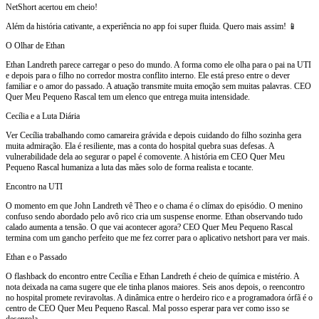
NetShort acertou em cheio!
Além da história cativante, a experiência no app foi super fluida. Quero mais assim! 📱
O Olhar de Ethan
Ethan Landreth parece carregar o peso do mundo. A forma como ele olha para o pai na UTI
e depois para o filho no corredor mostra conflito interno. Ele está preso entre o dever
familiar e o amor do passado. A atuação transmite muita emoção sem muitas palavras. CEO
Quer Meu Pequeno Rascal tem um elenco que entrega muita intensidade.
Cecília e a Luta Diária
Ver Cecília trabalhando como camareira grávida e depois cuidando do filho sozinha gera
muita admiração. Ela é resiliente, mas a conta do hospital quebra suas defesas. A
vulnerabilidade dela ao segurar o papel é comovente. A história em CEO Quer Meu
Pequeno Rascal humaniza a luta das mães solo de forma realista e tocante.
Encontro na UTI
O momento em que John Landreth vê Theo e o chama é o clímax do episódio. O menino
confuso sendo abordado pelo avô rico cria um suspense enorme. Ethan observando tudo
calado aumenta a tensão. O que vai acontecer agora? CEO Quer Meu Pequeno Rascal
termina com um gancho perfeito que me fez correr para o aplicativo netshort para ver mais.
Ethan e o Passado
O flashback do encontro entre Cecília e Ethan Landreth é cheio de química e mistério. A
nota deixada na cama sugere que ele tinha planos maiores. Seis anos depois, o reencontro
no hospital promete reviravoltas. A dinâmica entre o herdeiro rico e a programadora órfã é o
centro de CEO Quer Meu Pequeno Rascal. Mal posso esperar para ver como isso se
desenrola.