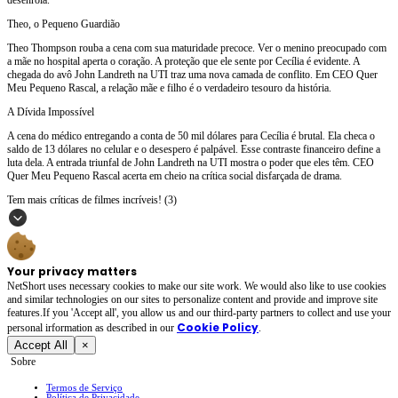
Theo, o Pequeno Guardião
Theo Thompson rouba a cena com sua maturidade precoce. Ver o menino preocupado com
a mãe no hospital aperta o coração. A proteção que ele sente por Cecília é evidente. A
chegada do avô John Landreth na UTI traz uma nova camada de conflito. Em CEO Quer
Meu Pequeno Rascal, a relação mãe e filho é o verdadeiro tesouro da história.
A Dívida Impossível
A cena do médico entregando a conta de 50 mil dólares para Cecília é brutal. Ela checa o
saldo de 13 dólares no celular e o desespero é palpável. Esse contraste financeiro define a
luta dela. A entrada triunfal de John Landreth na UTI mostra o poder que eles têm. CEO
Quer Meu Pequeno Rascal acerta em cheio na crítica social disfarçada de drama.
Tem mais críticas de filmes incríveis! (3)
Your privacy matters
NetShort uses necessary cookies to make our site work. We would also like to use cookies
and similar technologies on our sites to personalize content and provide and improve site
features.If you 'Accept all', you allow us and our third-party partners to collect and use your
Cookie Policy
personal irformation as described in our
.
Accept All
×
Sobre
Termos de Serviço
Política de Privacidade