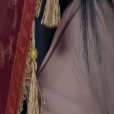
Desbloquear este episódio
A Vingança da Caçadora Traída
Episódio
17
2.6K
2.6K
Justiça Instantânea
Crescimento Feminino
Romance Fantástico
A Vingança da Caçadora Traída
Clara Montelo, prodígio caçadora de criatura das sombras, abandona
Rafael Duarte. Ele a trai, trazendo Mia Lacerda, uma criatura das som