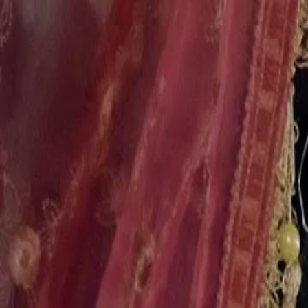
Início
Sér
Português
English
繁體中文
日本語
한국어
Español
แบบไท
Italiano
Deutsch
Français
Türkçe
Melayu
عربي
Tiến
Início
Séries
a vingança da caçadora traída Episódio 17