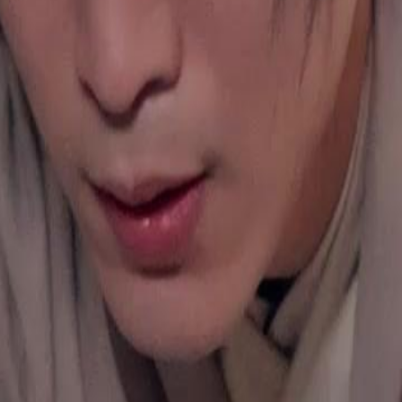
 sua ordem por amor e se casa com
bras, e Clara sofre humilhações.