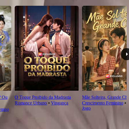
? Ou
O Toque Proibido da Madrasta
Mãe Solteira, Grande Ch
Romance Urbano
⦁
Vingança
Crescimento Feminino
⦁
Jogo
empo