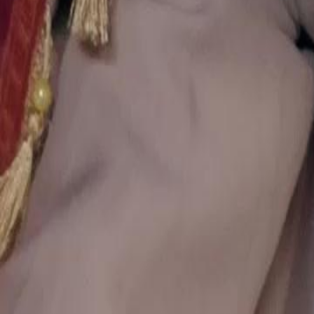
Desolada, retorna à Ordem dos Guardiões e recupera seu poder com 
Moretto. Mia retorna em vingança, espalhando o caos com o Ritual D
enfrentam o mal, rompem com o passado e Clara encontra sua verdade
Click to copy the link
Click to copy the link
1 - 30
31 - 60
61 -61
Todos os episódios
1
2
3
4
5
6
7
8
9
10
11
12
13
14
15
16
18
19
20
21
22
23
24
25
26
27
28
29
30
31
32
33
34
35
36
37
38
39
40
41
42
43
44
45
61