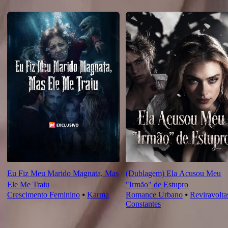
Recomendado para você
Eu Fiz Meu Marido Magnata, Mas
(Dublagem) Ela Acusou Meu
Ele Me Traiu
"Irmão" de Estupro
Crescimento Feminino
⦁
Karma
Romance Urbano
⦁
Reviravolta
Constantes