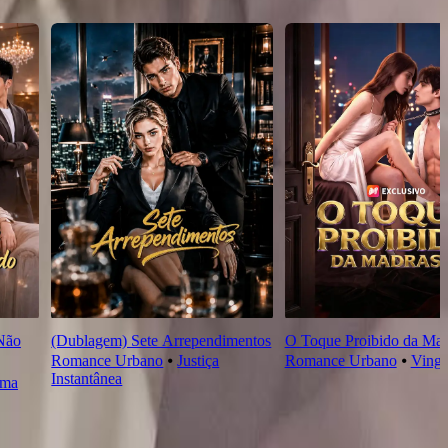
Não
(Dublagem) Sete Arrependimentos
O Toque Proibido da Mad
Romance Urbano
⦁
Justiça
Romance Urbano
⦁
Ving
Instantânea
rma