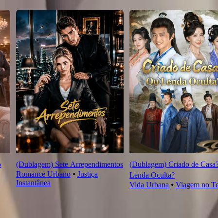
o
(Dublagem) Sete Arrependimentos
(Dublagem) Criado de Casa
Romance Urbano
⦁
Justiça
Lenda Oculta?
Instantânea
Vida Urbana
⦁
Viagem no T