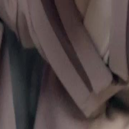
mestre supremo Atlas e irmão Adrian
evorador de Almas. Clara e Adrian
ira liberdade.
46
47
48
49
50
51
52
53
54
55
56
57
58
59
60