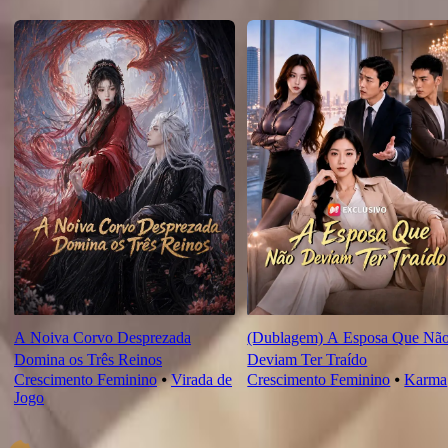
Novas Para Você
A Noiva Corvo Desprezada
(Dublagem) A Esposa Que Nã
Domina os Três Reinos
Deviam Ter Traído
Crescimento Feminino
⦁
Virada de
Crescimento Feminino
⦁
Karma
Jogo