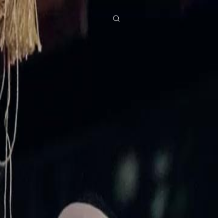
ies
Baixar
Notícias
ย
Bahasa Indonesia
Português
简体中文
g Việt
हिंदी