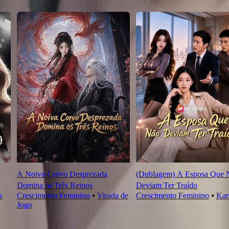
A Noiva Corvo Desprezada
(Dublagem) A Esposa Que 
Domina os Três Reinos
Deviam Ter Traído
s
Crescimento Feminino
⦁
Virada de
Crescimento Feminino
⦁
Ka
Jogo