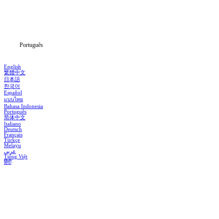
Baixar
Notícias
Português
English
繁體中文
日本語
한국어
Español
แบบไทย
Bahasa Indonesia
Português
简体中文
Italiano
Deutsch
Français
Türkçe
Melayu
عربي
Tiếng Việt
हिंदी