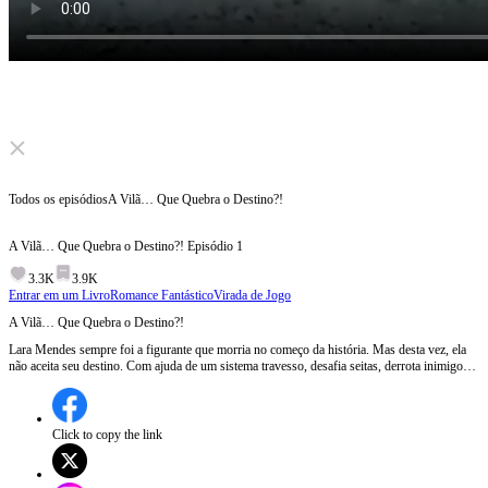
Click to unmute
Todos os episódios
A Vilã… Que Quebra o Destino?!
A Vilã… Que Quebra o Destino?!
Episódio
1
3.3K
3.9K
Entrar em um Livro
Romance Fantástico
Virada de Jogo
A Vilã… Que Quebra o Destino?!
Lara Mendes sempre foi a figurante que morria no começo da história. Mas desta vez, ela
não aceita seu destino. Com ajuda de um sistema travesso, desafia seitas, derrota inimigos
poderosos no Pico Etéreo e encara o líder do Clã da Serpente, Caio Ribeiro, que não a quer
como rival… nem como aliada. Entre vingança, romance e batalhas épicas, Lara escreve seu
próprio destino e prova que nenhuma profecia vai segurá-la.
Click to copy the link