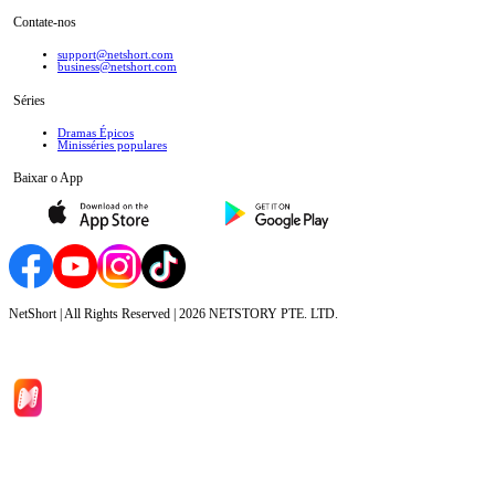
Contate-nos
support@netshort.com
business@netshort.com
Séries
Dramas Épicos
Minisséries populares
Baixar o App
NetShort | All Rights Reserved |
2026
NETSTORY PTE. LTD.
Início
Séries