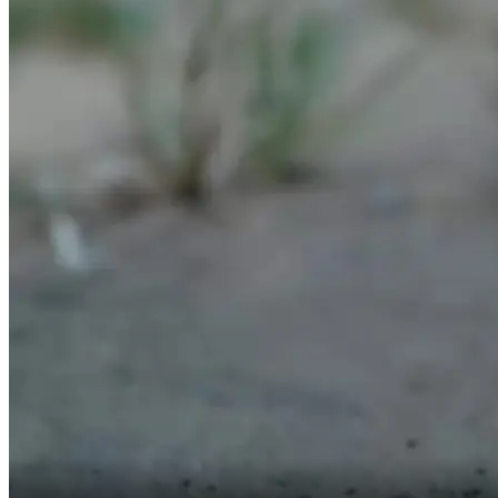
eu te ensinei a arte da espada.
(Pedro Nascimento
Terceiro sênior do Pico Etéreo)