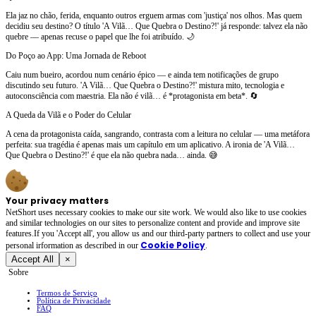
Ela jaz no chão, ferida, enquanto outros erguem armas com 'justiça' nos olhos. Mas quem
decidiu seu destino? O título 'A Vilã… Que Quebra o Destino?!' já responde: talvez ela não
quebre — apenas recuse o papel que lhe foi atribuído. 🌙
Do Poço ao App: Uma Jornada de Reboot
Caiu num bueiro, acordou num cenário épico — e ainda tem notificações de grupo
discutindo seu futuro. 'A Vilã… Que Quebra o Destino?!' mistura mito, tecnologia e
autoconsciência com maestria. Ela não é vilã… é *protagonista em beta*. 🔄
A Queda da Vilã e o Poder do Celular
A cena da protagonista caída, sangrando, contrasta com a leitura no celular — uma metáfora
perfeita: sua tragédia é apenas mais um capítulo em um aplicativo. A ironia de 'A Vilã…
Que Quebra o Destino?!' é que ela não quebra nada… ainda. 😅
Your privacy matters
NetShort uses necessary cookies to make our site work. We would also like to use cookies
and similar technologies on our sites to personalize content and provide and improve site
features.If you 'Accept all', you allow us and our third-party partners to collect and use your
Cookie Policy
personal irformation as described in our
.
Accept All
×
Sobre
Termos de Serviço
Política de Privacidade
FAQ