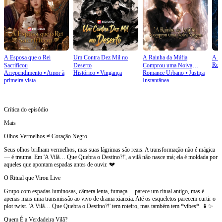
A Esposa que o Rei
Um Contra Dez Mil no
A Rainha da Máfia
A P
Rom
Sacrificou
Deserto
Comprou uma Noiva
Arrependimento
⦁
Amor à
Histórico
⦁
Vingança
Romance Urbano
⦁
Justiça
Virgem
primeira vista
Instantânea
Crítica do episódio
Mais
Olhos Vermelhos ≠ Coração Negro
Seus olhos brilham vermelhos, mas suas lágrimas são reais. A transformação não é mágica
— é trauma. Em 'A Vilã… Que Quebra o Destino?!', a vilã não nasce má; ela é moldada por
aqueles que apontam espadas antes de ouvir. 💔
O Ritual que Virou Live
Grupo com espadas luminosas, câmera lenta, fumaça… parece um ritual antigo, mas é
apenas mais uma transmissão ao vivo de drama xianxia. Até os esqueletos parecem curtir o
plot twist. 'A Vilã… Que Quebra o Destino?!' tem roteiro, mas também tem *vibes*. 📱✨
Quem É a Verdadeira Vilã?