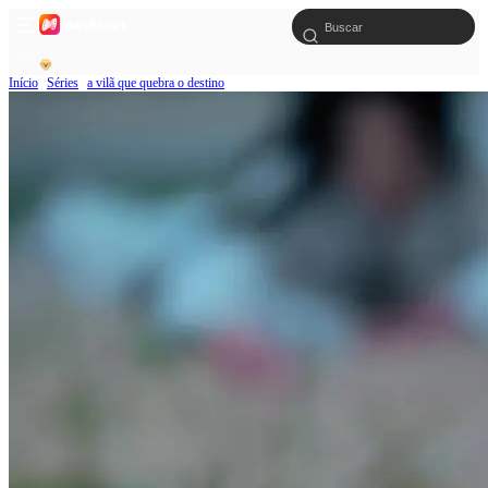
Início
Séries
a vilã que quebra o destino