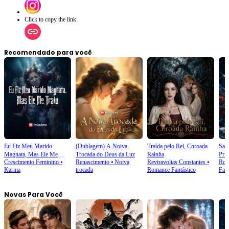
Click to copy the link
Recomendado para você
Eu Fiz Meu Marido
(Dublagem) A Noiva
Traída pelo Rei, Coroada
Sai 
Magnata, Mas Ele Me
Trocada do Deus da Luz
Rainha
Prin
Crescimento Feminino
⦁
Renascimento
⦁
Noiva
Reviravoltas Constantes
⦁
Rom
Traiu
Karma
trocada
Romance Fantástico
Fant
Novas Para Você