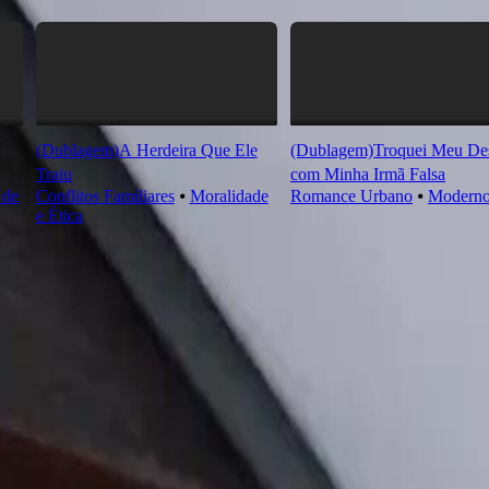
(Dublagem)A Herdeira Que Ele
(Dublagem)Troquei Meu Des
Traiu
com Minha Irmã Falsa
 de
Conflitos Familiares
⦁
Moralidade
Romance Urbano
⦁
Modern
e Ética