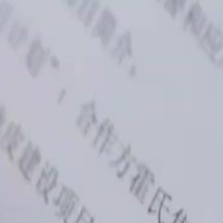
 mentais, pode estar secretamente
 isso, Lucas assume a presidência