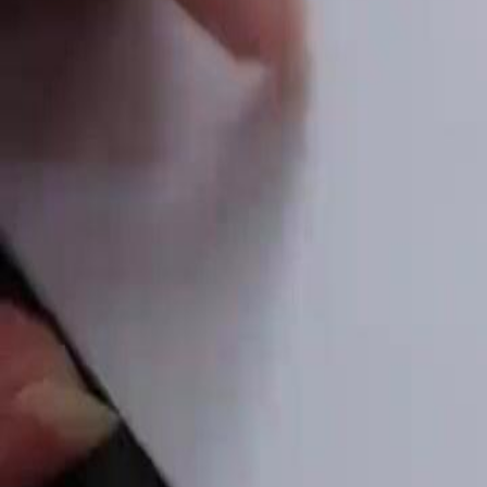
do grupo em uma cerimônia, levantando suspeitas sobre suas verdadei
realmente recuperou a lucidez e está trabalhando nos bastidores para 
Click to copy the link
Click to copy the link
1 - 30
31 - 60
61 -82
Todos os episódios
1
2
3
4
5
6
7
8
9
10
11
12
13
14
15
16
17
18
19
20
21
22
23
31
32
33
34
35
36
37
38
39
40
41
42
43
44
45
49
50
51
52
53
54
55
56
57
58
59
60
61
62
63
64
65
66
67
68
69
70
71
72
73
74
75