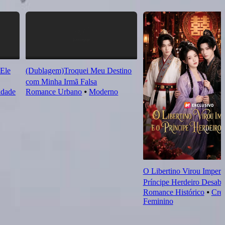
Ele
(Dublagem)Troquei Meu Destino
com Minha Irmã Falsa
idade
Romance Urbano
⦁
Moderno
O Libertino Virou Imperad
Príncipe Herdeiro Desab
Romance Histórico
⦁
Cre
Feminino