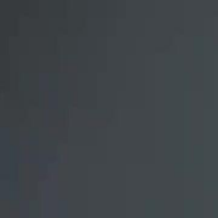
Início
Sér
Português
English
繁體中文
日本語
한국어
Español
แบบไท
Italiano
Deutsch
Français
Türkçe
Melayu
عربي
Tiến
Início
Séries
a pequena estrategista do poderoso silva Episódio 48