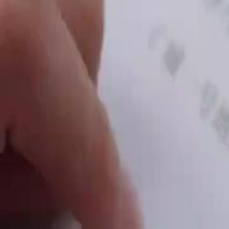
Desbloquear este episódio
A Pequena Estrategista do Poderoso Silva
Episódio
48
2.3K
2.4K
Satisfatório
Idea Criativa
Reformando o Playboy
A Conspiração Revelada
Estela e sua equipe descobrem que Ricardo, apesar de seus problemas
ajudando o Grupo Silva através de uma empresa estrangeira. Enquanto