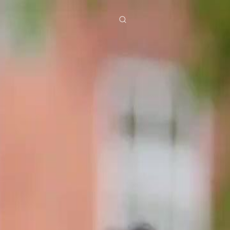
ies
Baixar
Notícias
ย
Bahasa Indonesia
Português
简体中文
g Việt
हिंदी