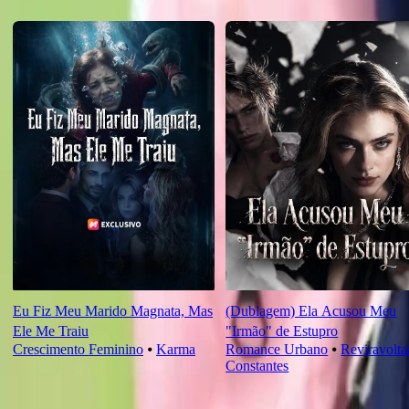
Recomendado para você
Eu Fiz Meu Marido Magnata, Mas
(Dublagem) Ela Acusou Meu
Ele Me Traiu
"Irmão" de Estupro
Crescimento Feminino
⦁
Karma
Romance Urbano
⦁
Reviravolta
Constantes