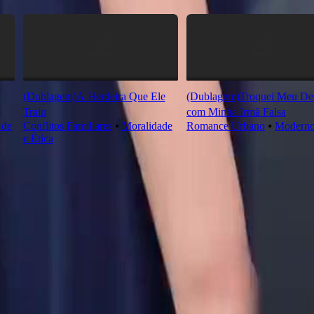
(Dublagem)A Herdeira Que Ele
(Dublagem)Troquei Meu Des
Traiu
com Minha Irmã Falsa
 de
Conflitos Familiares
⦁
Moralidade
Romance Urbano
⦁
Modern
e Ética