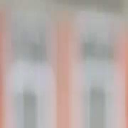
Início
Sér
Português
English
繁體中文
日本語
한국어
Español
แบบไท
Italiano
Deutsch
Français
Türkçe
Melayu
عربي
Tiến
Início
Séries
a pequena estrategista do poderoso silva Episódio 37