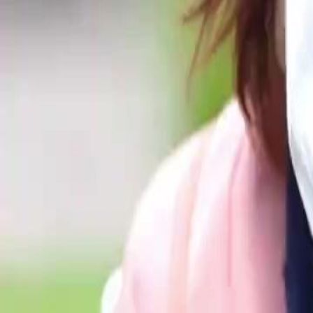
um ortopedista e seu assistente. A situação parece suspeita e há indíc
dela.O que Estela descobrirá sobre o verdadeiro motivo da visita do 'o
Click to copy the link
Click to copy the link
1 - 30
31 - 60
61 -82
Todos os episódios
1
2
3
4
5
6
7
8
9
10
11
12
13
14
15
16
17
18
19
20
21
22
23
31
32
33
34
35
36
38
39
40
41
42
43
44
45
46
47
48
49
50
51
52
61
62
63
64
65
66
67
68
69
70
71
72
73
74
75