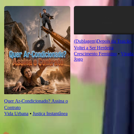
Novas Para Você
(Dublagem)Depois da Traição,
Voltei a Ser Herdeira
Crescimento Feminino
⦁
Virada
Jogo
Quer Ar-Condicionado? Assina o
Contrato
Vida Urbana
⦁
Justiça Instantânea