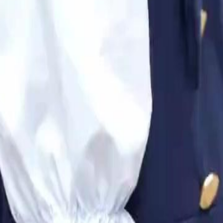
ios de que algo está sendo escondido
rtopedista'?
24
25
26
27
28
29
30
53
54
55
56
57
58
59
60
76
77
78
79
80
81
82