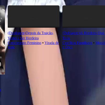
(Dublagem)Depois da Traição,
(Dublagem)A Herdeira Que 
Voltei a Ser Herdeira
Traiu
Crescimento Feminino
⦁
Virada de
Conflitos Familiares
⦁
Moral
Jogo
e Ética
s