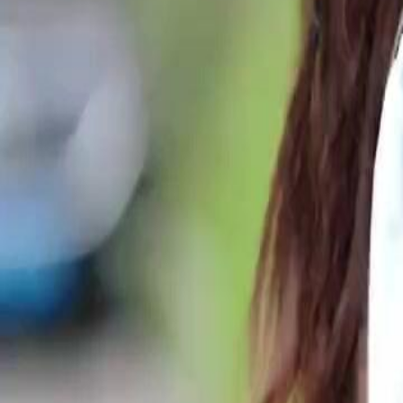
Desbloquear este episódio
A Pequena Estrategista do Poderoso Silva
Episódio
37
2.3K
2.4K
Satisfatório
Idea Criativa
Reformando o Playboy
A Busca pelo Pai
Estela, apesar de sua pouca idade, demonstra preocupação com o parad
investigar por conta própria, indo até a casa dos Santos, onde encont