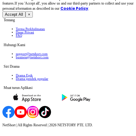
features.If you 'Accept all', you allow us and our third-party partners to collect and use your
Cookie Policy
personal irformation as described in our
.
Accept All
×
Tentang
Terma Perkhidmatan
Dasar Privasi
FAQ
Hubungi Kami
support@netshort.com
business@netshort.com
Siri Drama
Drama Epik
Drama pendek popular
Muat turun Aplikasi
NetShort | All Rights Reserved |
2026
NETSTORY PTE. LTD.