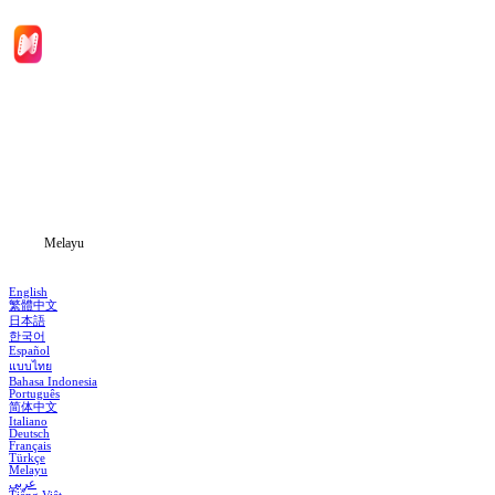
Laman Utama
Siri Drama
Muat Turun
Blog
Melayu
English
繁體中文
日本語
한국어
Español
แบบไทย
Bahasa Indonesia
Português
简体中文
Italiano
Deutsch
Français
Türkçe
Melayu
عربي