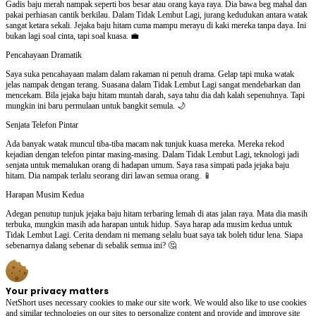
Gadis baju merah nampak seperti bos besar atau orang kaya raya. Dia bawa beg mahal dan
pakai perhiasan cantik berkilau. Dalam Tidak Lembut Lagi, jurang kedudukan antara watak
sangat ketara sekali. Jejaka baju hitam cuma mampu merayu di kaki mereka tanpa daya. Ini
bukan lagi soal cinta, tapi soal kuasa. 💼
Pencahayaan Dramatik
Saya suka pencahayaan malam dalam rakaman ni penuh drama. Gelap tapi muka watak
jelas nampak dengan terang. Suasana dalam Tidak Lembut Lagi sangat mendebarkan dan
mencekam. Bila jejaka baju hitam muntah darah, saya tahu dia dah kalah sepenuhnya. Tapi
mungkin ini baru permulaan untuk bangkit semula. 🌙
Senjata Telefon Pintar
Ada banyak watak muncul tiba-tiba macam nak tunjuk kuasa mereka. Mereka rekod
kejadian dengan telefon pintar masing-masing. Dalam Tidak Lembut Lagi, teknologi jadi
senjata untuk memalukan orang di hadapan umum. Saya rasa simpati pada jejaka baju
hitam. Dia nampak terlalu seorang diri lawan semua orang. 📱
Harapan Musim Kedua
Adegan penutup tunjuk jejaka baju hitam terbaring lemah di atas jalan raya. Mata dia masih
terbuka, mungkin masih ada harapan untuk hidup. Saya harap ada musim kedua untuk
Tidak Lembut Lagi. Cerita dendam ni memang selalu buat saya tak boleh tidur lena. Siapa
sebenarnya dalang sebenar di sebalik semua ini? 🤔
Your privacy matters
NetShort uses necessary cookies to make our site work. We would also like to use cookies
and similar technologies on our sites to personalize content and provide and improve site