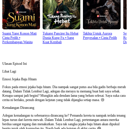
Suami Yang Konon Mati
Tukang Pancing Itu Hebat
Takhta Untuk Aurora
Sen
Cinta Pedih
⦁
Dunia Kung Fu
⦁
Sang
Penyesalan
⦁
Cinta Pedih
Rom
Perkembangan Wanita
Kuat Kembali
Den
Ulasan Episod Ini
Lihat Lagi
Emosi Jejaka Baju Hitam
Fokus pada emosi jejaka baju hitam. Dia nampak sangat putus asa bila gadis berbaju merah
datang. Dalam Tidak Lembut Lagi, adegan dia merayu tu memang buat hati saya sebak.
Kenapa sampai jadi begini? Mungkin ada dendam lama yang belum selesai. Saya suka cara
cerita ni berlaku, penuh dengan kejutan yang tidak dijangka setiap masa. 😢
Kemalangan Dirancang
Adegan kemalangan tu sebenarnya dirancang ke? Pemandu kereta tu nampak terlalu tenang
lepas turun dari kereta mewah. Dalam Tidak Lembut Lagi, pertentangan antara mereka
berdua sangat tegang dan menakutkan. Saya tak sangka jejaka baju hitam akan dipukul
begitu teruk oleh kumpulan itu. Nasib baik ada kejutan di akhir cerita. 😱