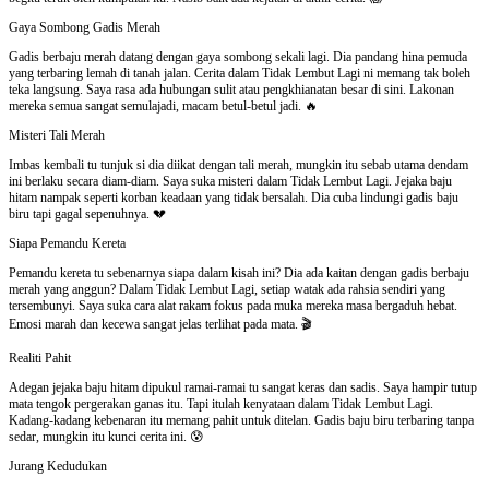
Gaya Sombong Gadis Merah
Gadis berbaju merah datang dengan gaya sombong sekali lagi. Dia pandang hina pemuda
yang terbaring lemah di tanah jalan. Cerita dalam Tidak Lembut Lagi ni memang tak boleh
teka langsung. Saya rasa ada hubungan sulit atau pengkhianatan besar di sini. Lakonan
mereka semua sangat semulajadi, macam betul-betul jadi. 🔥
Misteri Tali Merah
Imbas kembali tu tunjuk si dia diikat dengan tali merah, mungkin itu sebab utama dendam
ini berlaku secara diam-diam. Saya suka misteri dalam Tidak Lembut Lagi. Jejaka baju
hitam nampak seperti korban keadaan yang tidak bersalah. Dia cuba lindungi gadis baju
biru tapi gagal sepenuhnya. 💔
Siapa Pemandu Kereta
Pemandu kereta tu sebenarnya siapa dalam kisah ini? Dia ada kaitan dengan gadis berbaju
merah yang anggun? Dalam Tidak Lembut Lagi, setiap watak ada rahsia sendiri yang
tersembunyi. Saya suka cara alat rakam fokus pada muka mereka masa bergaduh hebat.
Emosi marah dan kecewa sangat jelas terlihat pada mata. 🎬
Realiti Pahit
Adegan jejaka baju hitam dipukul ramai-ramai tu sangat keras dan sadis. Saya hampir tutup
mata tengok pergerakan ganas itu. Tapi itulah kenyataan dalam Tidak Lembut Lagi.
Kadang-kadang kebenaran itu memang pahit untuk ditelan. Gadis baju biru terbaring tanpa
sedar, mungkin itu kunci cerita ini. 😰
Jurang Kedudukan