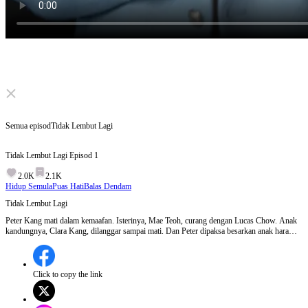
Click to unmute
Semua episod
Tidak Lembut Lagi
Tidak Lembut Lagi
Episod
1
2.0K
2.1K
Hidup Semula
Puas Hati
Balas Dendam
Tidak Lembut Lagi
Peter Kang mati dalam kemaafan. Isterinya, Mae Teoh, curang dengan Lucas Chow. Anak
kandungnya, Clara Kang, dilanggar sampai mati. Dan Peter dipaksa besarkan anak haram,
Luna Kang. Tapi takdir bagi dia peluang kedua. Peter kembali ke setahun lalu. Kali ini, dia
tak lagi lembut. Mae fikir dia boleh tipu projek bernilai 45 bilion? Peter bekukan semua
akaun. Sekarang, Mae dan Lucas yang akan bayar harga paling mahal. “Kau ingat aku
masih bodoh? Tunggu saja.”
Click to copy the link