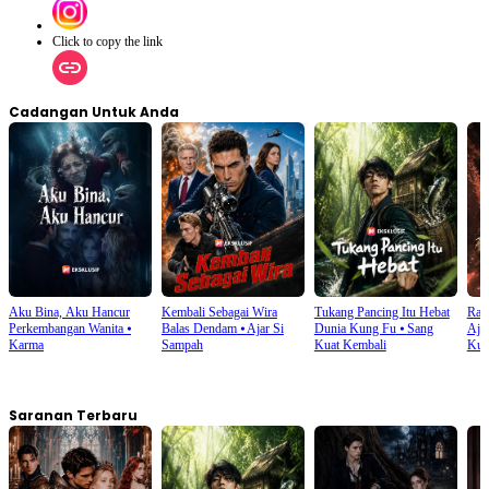
Click to copy the link
Cadangan Untuk Anda
Aku Bina, Aku Hancur
Kembali Sebagai Wira
Tukang Pancing Itu Hebat
Rat
Perkembangan Wanita
⦁
Balas Dendam
⦁
Ajar Si
Dunia Kung Fu
⦁
Sang
Aja
Karma
Sampah
Kuat Kembali
Kua
Saranan Terbaru