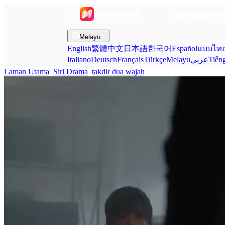
Laman U
Melayu
English
繁體中文
日本語
한국어
Español
แบบไท
Italiano
Deutsch
Français
Türkçe
Melayu
عربي
Tiến
Laman Utama
Siri Drama
takdir dua wajah