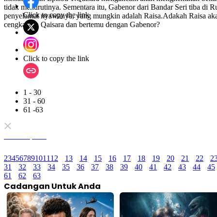
tidak menurutinya. Sementara itu, Gabenor dari Bandar Seri tiba di
Click to copy the link
penyelamat nyawanya, yang mungkin adalah Raisa.Adakah Raisa akan 
cengkaman Qaisara dan bertemu dengan Gabenor?
Click to copy the link
1 - 30
31 - 60
61 -63
Semua episod
2
3
4
5
6
7
8
9
10
11
12
13
14
15
16
17
18
19
20
21
22
2
31
32
33
34
35
36
37
38
39
40
41
42
43
44
45
61
62
63
Cadangan Untuk Anda