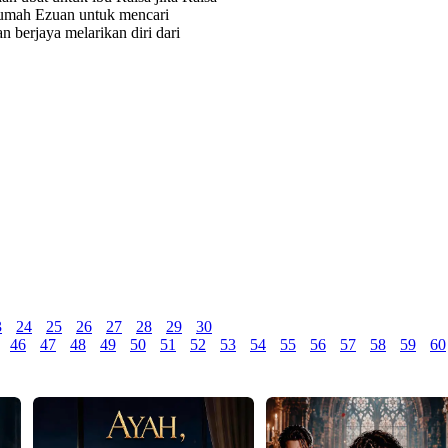
 Rumah Ezuan untuk mencari
berjaya melarikan diri dari
3
24
25
26
27
28
29
30
46
47
48
49
50
51
52
53
54
55
56
57
58
59
60