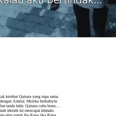
akak kembar Qaisara yang rupa sama.
m" dengan Amirul. Mereka berkahwin
ihat tanda lahir. Qaisara cuba bunuh
lah identiti ini mencapai klimaks