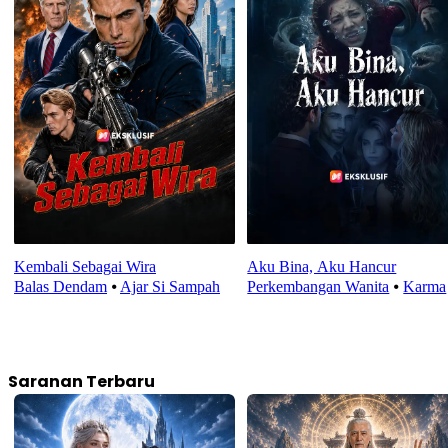
Kembali Sebagai Wira
Aku Bina, Aku Hancur
Balas Dendam
⦁
Ajar Si Sampah
Perkembangan Wanita
⦁
Karma
Saranan Terbaru