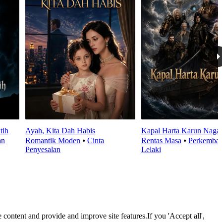
tih
Ayah, Kita Dah Habis
Kapal Harta Karun Naga
an
Romantik Moden
⦁
Cinta
Rentas Masa
⦁
Perkemba
Penyesalan
Lelaki
 content and provide and improve site features.If you 'Accept all',