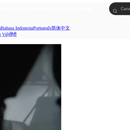
tama
Siri Drama
Muat Turun
Blog
ย
Bahasa Indonesia
Português
简体中文
g Việt
हिंदी