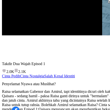
Takdir Dua Wajah
Episod
1
2.0K
2.1K
Cinta Pedih
Cinta Nostalgia
Salah Kenal Identiti
Penyelamat Nyawa atau Muslihat?
Raisa selamatkan Gabenor dan Amirul, tapi identitinya dicuri oleh k
Qaisara - sedang hamil - paksa Raisa ganti dirinya untuk "bermala
dan jatuh cinta. Amirul akhirnya tahu yang dicintainya Raisa setelah l
Raisa untuk tutup rahsia. Bolehkah Amirul selamatkan Raisa? Cinta sa
mendebarkan Episod 1:Qaisara mengancam akan menghentikan bekalan ubat untuk ibu Raisa jika Raisa