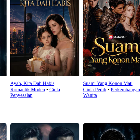
Ayah, Kita Dah Habis
Suami Yang Konon Mati
Romantik Moden
⦁
Cinta
Cinta Pedih
⦁
Perkembangan
Penyesalan
Wanita