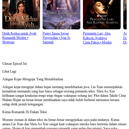
Detik Kedua untuk Ayah
Puteri Tanpa Sayap
Pengantin Lari, Aku
Api
Romantik Moden
⦁
Penyesalan
⦁
Ajar Si
Kahwin Ayahnya
Dad
Motivasi
Sampah
Cinta Paksa
⦁
Moden
Dun
Ulasan Episod Ini
Lihat Lagi
Adegan Kejar-Mengejar Yang Mendebarkan
Adegan kejar-mengejar dalam hujan memang mendebarkan jiwa. Lin Xiao menunjukkan
kemahiran memandu yang luar biasa sebagai seorang pemandu teksi. Shen Ao Xue
kelihatan sangat ketakutan tetapi tetap elegan walaupun sedang lari. Plot dalam Takdir Cinta
Malam Hujan ini benar-benar membuatkan saya tidak boleh berhenti menonton kerana
setiap detik penuh ketegangan.
Kimia Romantik Di Dalam Teksi
Momen ciuman di dalam teksi itu benar-benar mengejutkan saya pada mulanya. Kimia
antara Lin Xiao dan Shen Ao Xue sangat kuat walaupun mereka baru bertemu dalam situasi
cemas. Hujan di luar menambah suasana romantik yang gelap dan misteri. Saya suka