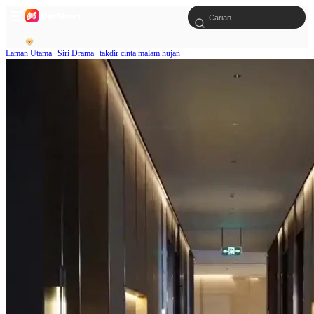
Laman Utama
Siri Drama
takdir cinta malam hujan