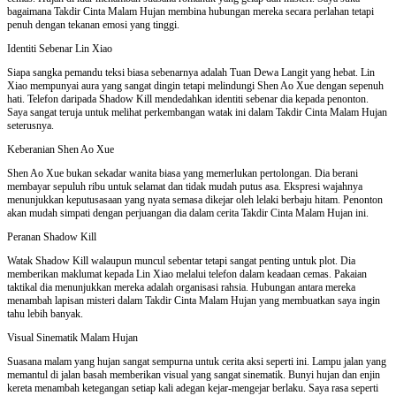
bagaimana Takdir Cinta Malam Hujan membina hubungan mereka secara perlahan tetapi
penuh dengan tekanan emosi yang tinggi.
Identiti Sebenar Lin Xiao
Siapa sangka pemandu teksi biasa sebenarnya adalah Tuan Dewa Langit yang hebat. Lin
Xiao mempunyai aura yang sangat dingin tetapi melindungi Shen Ao Xue dengan sepenuh
hati. Telefon daripada Shadow Kill mendedahkan identiti sebenar dia kepada penonton.
Saya sangat teruja untuk melihat perkembangan watak ini dalam Takdir Cinta Malam Hujan
seterusnya.
Keberanian Shen Ao Xue
Shen Ao Xue bukan sekadar wanita biasa yang memerlukan pertolongan. Dia berani
membayar sepuluh ribu untuk selamat dan tidak mudah putus asa. Ekspresi wajahnya
menunjukkan keputusasaan yang nyata semasa dikejar oleh lelaki berbaju hitam. Penonton
akan mudah simpati dengan perjuangan dia dalam cerita Takdir Cinta Malam Hujan ini.
Peranan Shadow Kill
Watak Shadow Kill walaupun muncul sebentar tetapi sangat penting untuk plot. Dia
memberikan maklumat kepada Lin Xiao melalui telefon dalam keadaan cemas. Pakaian
taktikal dia menunjukkan mereka adalah organisasi rahsia. Hubungan antara mereka
menambah lapisan misteri dalam Takdir Cinta Malam Hujan yang membuatkan saya ingin
tahu lebih banyak.
Visual Sinematik Malam Hujan
Suasana malam yang hujan sangat sempurna untuk cerita aksi seperti ini. Lampu jalan yang
memantul di jalan basah memberikan visual yang sangat sinematik. Bunyi hujan dan enjin
kereta menambah ketegangan setiap kali adegan kejar-mengejar berlaku. Saya rasa seperti