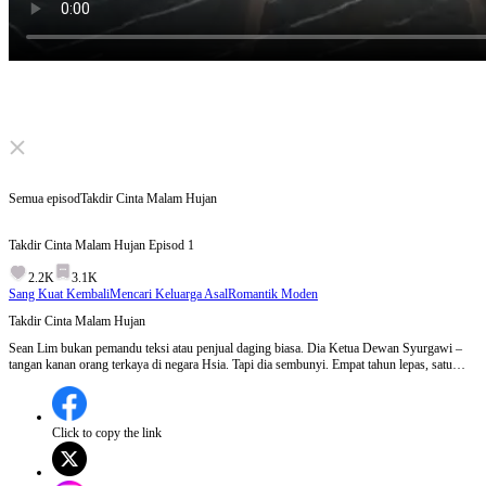
Click to unmute
Semua episod
Takdir Cinta Malam Hujan
Takdir Cinta Malam Hujan
Episod
1
2.2K
3.1K
Sang Kuat Kembali
Mencari Keluarga Asal
Romantik Moden
Takdir Cinta Malam Hujan
Sean Lim bukan pemandu teksi atau penjual daging biasa. Dia Ketua Dewan Syurgawi –
tangan kanan orang terkaya di negara Hsia. Tapi dia sembunyi. Empat tahun lepas, satu
malam hujan... bos besar Audrey Sim dalam bahaya. Mereka bertemu. Satu malam. Satu
rahsia. Kini Audrey muncul dengan seorang anak kecil, Joy Sim – dan kata Joy anak Sean.
Audrey genggam lengan Sean terus ke jabatan pendaftaran. Sean terkedu. Dia tak lari. Tapi
siapa tahu... Joy mirip dia?
Click to copy the link