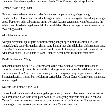
menonton filem besar apabila menonton Takdir Cinta Malam Hujan di aplikasi ini.
Tempoh Masa Yang Padat
Tempoh masa video ini sangat padat dengan aksi tanpa sebarang adegan yang
membosankan. Dari larian di hotel sehingga ke jalan raya, semuanya berlaku dengan sangat
cepat. Penonton tidak diberi masa untuk bernafas kerana ketegangan yang berterusan. Ini
adalah contoh terbaik bagaimana Takdir Cinta Malam Hujan menjaga momentum cerita dari
awal hingga akhir.
Aksi Memandu Lasak
Adegan memandu laju di jalan sempit memang sangat ngeri untuk ditonton. Lin Xiao
mengelak trak besar dengan kemahiran yang hampir mustahil dilakukan oleh manusia biasa.
Shen Ao Xue memegang erat tempat duduk kerana takut tetapi percaya pada pemandu itu.
Aksi lasak dalam Takdir Cinta Malam Hujan ini benar-benar memukau mata saya.
Detail Pembayaran Wang
Bahagian dimana Shen Ao Xue membayar wang tunai sebanyak sepuluh ribu sangat
menarik. Ia menunjukkan dia berasal dari keluarga kaya dan bersedia melakukan apa saja
untuk selamat. Lin Xiao menerima pembayaran itu dengan tenang tanpa banyak bertanya.
Perincian kecil ini menambah kedalaman cerita dalam Takdir Cinta Malam Hujan yang saya
sangat hargai.
Keseluruhan Episod Yang Baik
Secara keseluruhan, episod ini menggabungkan aksi, romantik dan misteri dengan sangat
baik. Penonton akan jatuh cinta pada watak Lin Xiao yang misterius dan kuat. Shen Ao
Xue pula membawa elemen kelemahan yang memerlukan perlindungan. Saya pasti akan
menunggu episod seterusnya untuk Takdir Cinta Malam Hujan ini.