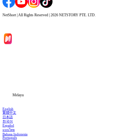
NetShort | All Rights Reserved |
2026
NETSTORY PTE. LTD.
Laman Utama
Siri Drama
Muat Turun
Blog
Melayu
English
繁體中文
日本語
한국어
Español
แบบไทย
Bahasa Indonesia
Português