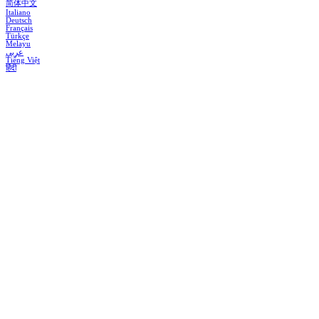
简体中文
Italiano
Deutsch
Français
Türkçe
Melayu
عربي
Tiếng Việt
हिंदी