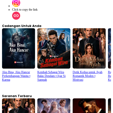
Click to copy the link
Cadangan Untuk Anda
Aku Bina, Aku Hancur
Kembali Sebagai Wira
Detik Kedua untuk Ayah
Raja
Perkembangan Wanita
⦁
Balas Dendam
⦁
Ajar Si
Romantik Moden
⦁
Ban
Karma
Sampah
Motivasi
Kem
Saranan Terbaru