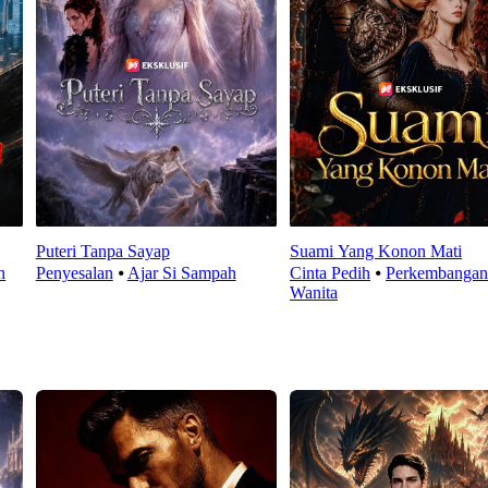
Puteri Tanpa Sayap
Suami Yang Konon Mati
h
Penyesalan
⦁
Ajar Si Sampah
Cinta Pedih
⦁
Perkembangan
Wanita