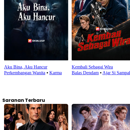
Aku Bina, Aku Hancur
Kembali Sebagai Wira
Perkembangan Wanita
⦁
Karma
Balas Dendam
⦁
Ajar Si Sampa
Saranan Terbaru