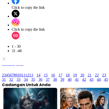
Click to copy the link
Click to copy the link
1 - 30
31 -48
Semua episod
2
3
4
5
6
7
8
9
10
11
12
13
14
15
16
17
18
19
20
21
22
23
31
32
33
34
35
36
37
38
39
40
41
42
43
44
45
Cadangan Untuk Anda