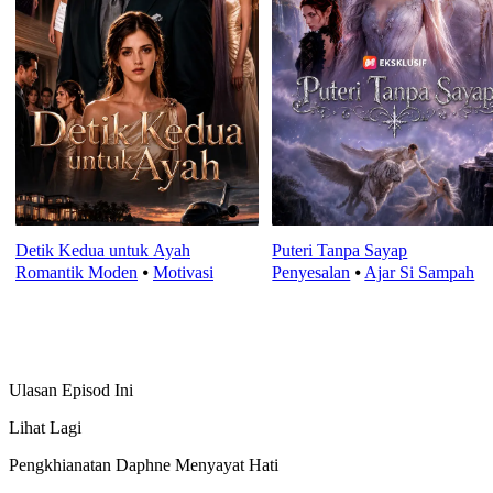
Detik Kedua untuk Ayah
Puteri Tanpa Sayap
Romantik Moden
⦁
Motivasi
Penyesalan
⦁
Ajar Si Sampah
Ulasan Episod Ini
Lihat Lagi
Pengkhianatan Daphne Menyayat Hati