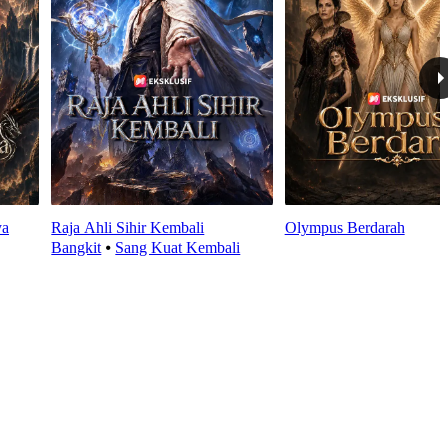
ya
Raja Ahli Sihir Kembali
Olympus Berdarah
Bangkit
⦁
Sang Kuat Kembali