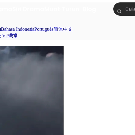
tama
Siri Drama
Muat Turun
Blog
ย
Bahasa Indonesia
Português
简体中文
g Việt
हिंदी