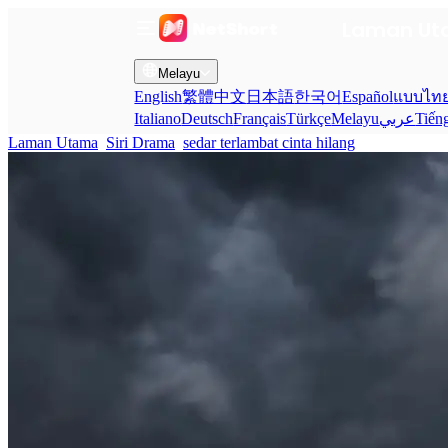
Laman U
Melayu
English
繁體中文
日本語
한국어
Español
แบบไท
Italiano
Deutsch
Français
Türkçe
Melayu
عربي
Tiến
Laman Utama
Siri Drama
sedar terlambat cinta hilang