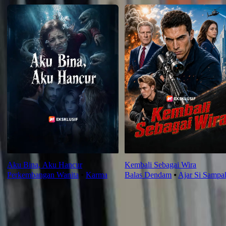
Aku Bina, Aku Hancur
Kembali Sebagai Wira
Perkembangan Wanita
⦁
Karma
Balas Dendam
⦁
Ajar Si Sampa
Saranan Terbaru