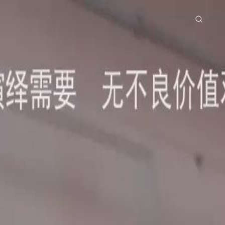
tama
Siri Drama
Muat Turun
Blog
ย
Bahasa Indonesia
Português
简体中文
g Việt
हिंदी