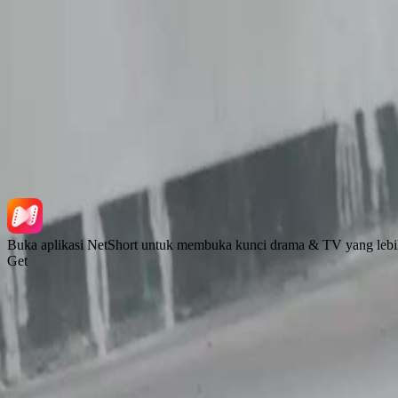
Muat turun Aplikasi
NetShort | All Rights Reserved |
2026
NETSTORY PTE. LTD.
Buka aplikasi NetShort untuk membuka kunci drama & TV yang lebi
Get
Laman Utama
Siri Drama