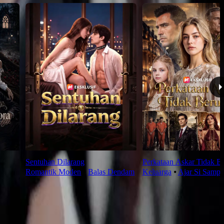
Sentuhan Dilarang
Perkataan Askar Tidak B
Romantik Moden
⦁
Balas Dendam
Keluarga
⦁
Ajar Si Samp