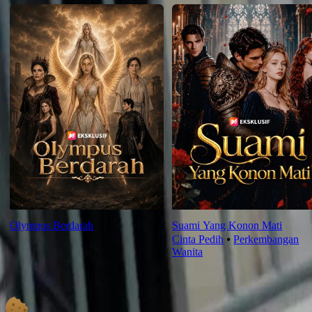
Olympus Berdarah
Suami Yang Konon Mati
Cinta Pedih
⦁
Perkembangan
Wanita