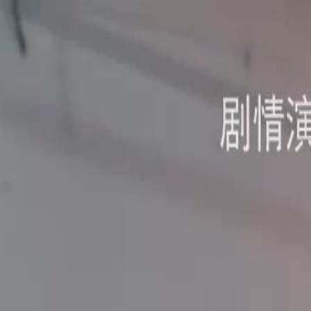
Laman U
Melayu
English
繁體中文
日本語
한국어
Español
แบบไท
Italiano
Deutsch
Français
Türkçe
Melayu
عربي
Tiến
Laman Utama
Siri Drama
putus asa keluarga Episod 44