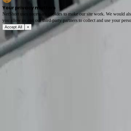
Your privacy matters
NetShort uses necessary cookies to make our site work. We would also l
you allow us and our third-party partners to collect and use your perso
Accept All
×
Tentang
Terma Perkhidmatan
Dasar Privasi
FAQ
Hubungi Kami
support@netshort.com
business@netshort.com
Komuniti
Siri Drama
Drama Epik
Drama pendek popular