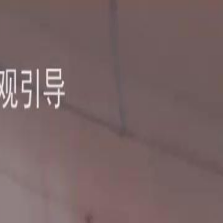
Log Masuk & Mulakan Pengalaman
Eksklusif!
Log Masuk