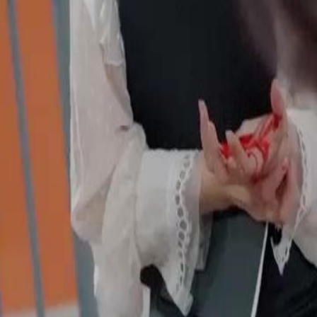
sih mempunyai niat jahat terhadap
23
24
25
26
27
28
29
30
60