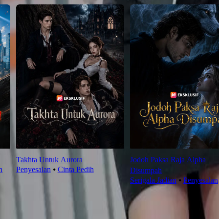
Takhta Untuk Aurora
Jodoh Paksa Raja Alpha
h
Penyesalan
⦁
Cinta Pedih
Disumpah
Serigala Jadian
⦁
Penyesalan