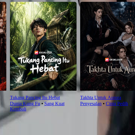
Tukang Pancing Itu Hebat
Takhta Untuk Aurora
Dunia Kung Fu
⦁
Sang Kuat
Penyesalan
⦁
Cinta Pedih
Kembali