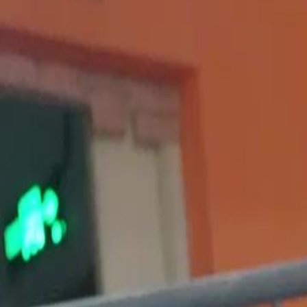
Drama ini tidak tersedia
Putus Asa Keluarga
Episod
44
2.0K
2.2K
Bangkit
Penyesalan
Hidup Semula
Permintaan Maaf yang Tidak Diterima
Tiffany berhadapan dengan Brandon An yang datang untuk meminta m
tetapi dia tidak mempercayainya dan menuduh mereka berpura-pura ba