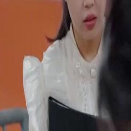
aaf atas kesalahan keluarganya,
ik setelah rahsia jahat mereka