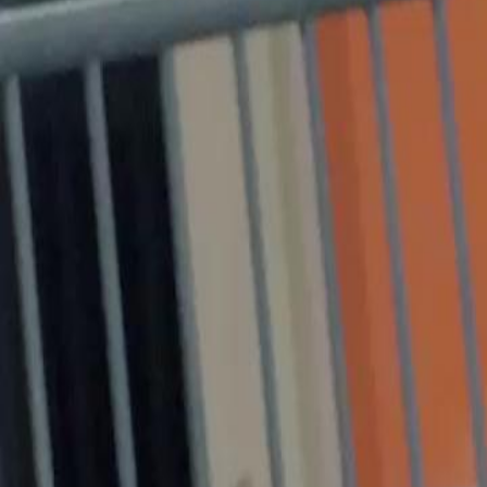
terbongkar.Adakah keluarga An benar-benar menyesal atau mereka ma
Tiffany?
Click to copy the link
Click to copy the link
1 - 30
31 - 60
61 -62
Semua episod
1
2
3
4
5
6
7
8
9
10
11
12
13
14
15
16
17
18
19
20
21
22
31
32
33
34
35
36
37
38
39
40
41
42
43
45
46
47
48
49
50
51
52
53
54
55
56
57
58
59
61
62
Cadangan Untuk Anda