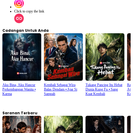
Click to copy the link
Cadangan Untuk Anda
Aku Bina, Aku Hancur
Kembali Sebagai Wira
Tukang Pancing Itu Hebat
Rat
Perkembangan Wanita
⦁
Balas Dendam
⦁
Ajar Si
Dunia Kung Fu
⦁
Sang
Aja
Karma
Sampah
Kuat Kembali
Kua
Saranan Terbaru