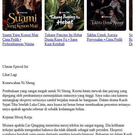
Suami Yang Konon Mati
Tukang Pancing Itu Hebat
Takhta Untuk Aurora
Sen
Cinta Pedih
⦁
Dunia Kung Fu
⦁
Sang
Penyesalan
⦁
Cinta Pedih
Rom
Perkembangan Wanita
Kuat Kembali
Den
Ulasan Episod Ini
Lihat Lagi
Kemewahan Ni Sheng
Pembukaan yang sangat megah untuk Ni Sheng. Kereta hitam mewah dan payung yang
dipegang oleh pembantunya menunjukkan statusnya yang tinggi. Saya suka cara kamera
menangkap ekspresi seriusnya sambil berjalan masuk ke bangunan. Dalam drama Kasih
Sejati Tiba Setelah Luka Cinta, aura kuasa ini benar-benar membuatkan penonton tertanya-
tanya apakah agenda sebenar di sebalik kedatangan beliau.
Kejutan Mesej Kerja
Momen apabila Lin Qingqing menerima mesej telefon itu sangat tegang. Dia kelihatan
terkejut apabila mengetahui bahawa dia telah dilantik sebagai naib presiden. Ekspresi
wajahnya berubah serta-merta daripada gembira kepada bingung. Bahagian ini dalam Kasih