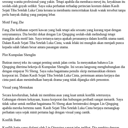
seorang wanita profesional yang yakin. Tetapi apabila dia membaca mesej itu, keyakinan itu
seolah-olah goyah sedikit. Saya suka perhatian terhadap perincian kostum dalam Kasih
Sejati Tiba Setelah Luka Cinta kerana ia membantu menceritakan kisah watak tersebut tanpa
perlu banyak dialog yang panjang lebar.
Motif Fang Zhe
Fang Zhe kelihatan seperti kawan yang baik tetapi ada sesuatu yang kurang tepat dengan
senyumannya. Dia berdiri dekat dengan Lin Qingqing seolah-olah melindungi tetapi
mungkin ada motif lain. Saya tertanya-tanya apakah peranannya dalam konflik utama nanti.
Dalam Kasih Sejati Tiba Setelah Luka Cinta, watak lelaki ini mungkin akan menjadi punca
kepada salah faham besar antara pasangan utama.
Plot Kumpulan Shenglin
Butiran mesej teks itu sangat penting untuk jalan cerita. Ia menyatakan bahawa Lin
Qingqing diterima bekerja di Kumpulan Shenglin. Ini secara langsung menghubungkan dia
dengan empayar Ni Sheng. Saya suka bagaimana penulis skrip memasukkan elemen
korporat ini. Dalam Kasih Sejati Tiba Setelah Luka Cinta, pertemuan antara kerjaya dan
cinta pasti akan menimbulkan banyak drama yang tidak dijangka oleh penonton.
Visual yang Memukau
Secara keseluruhan, babak ini membina asas yang kuat untuk konflik seterusnya.
Gabungan elemen kekayaan, kuasa korporat dan hubungan peribadi sangat menarik. Saya
tidak sabar untuk melihat bagaimana Ni Sheng akan berinteraksi dengan Lin Qingqing
apabila mereka bertemu nanti. Kasih Sejati Tiba Setelah Luka Cinta berjaya menangkap
perhatian saya sejak minit pertama lagi dengan visual yang cantik.
Konflik Batin
Konflik batin yang dialami oleh Lin Qingqing sangat jelas terlihat. Dia gembira dengan