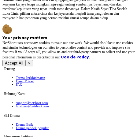
kejayaan kerjaya tetapi mungkin ragu-ragu tentang sumbernya. Saya harap dia akan
membuat keputusan yang tepat untuk masa depannya. Dalam Kasih Sejati Tiba Setelah
Luka Cinta, pilihan antara cinta dan kerjaya selalu menjadi tema yang relevan dan
menyentuh hati penonton yang pernah melalui situasi serupa dalam hidup.
Your privacy matters
NetShort uses necessary cookies to make our site work. We would also like to use cookies
and similar technologies on our sites to personalize content and provide and improve site
features.If you 'Accept all', you allow us and our third-party partners to collect and use your
Cookie Policy
personal irformation as described in our
.
Accept All
×
Tentang
Terma Perkhidmatan
Dasar Privasi
FAQ
Hubungi Kami
support@netshort.com
business@netshort.com
Siri Drama
Drama Epik
Drama pendek popular
Muat turun Aplikasi