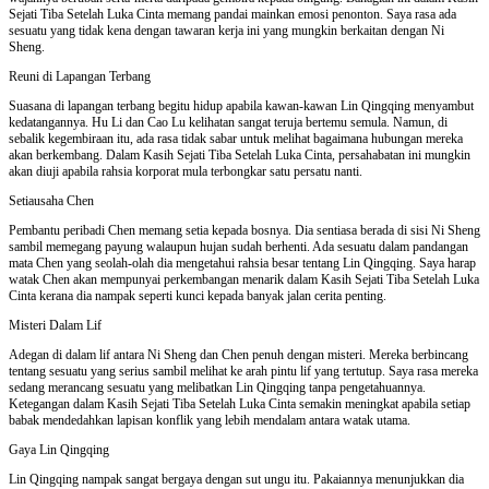
Sejati Tiba Setelah Luka Cinta memang pandai mainkan emosi penonton. Saya rasa ada
sesuatu yang tidak kena dengan tawaran kerja ini yang mungkin berkaitan dengan Ni
Sheng.
Reuni di Lapangan Terbang
Suasana di lapangan terbang begitu hidup apabila kawan-kawan Lin Qingqing menyambut
kedatangannya. Hu Li dan Cao Lu kelihatan sangat teruja bertemu semula. Namun, di
sebalik kegembiraan itu, ada rasa tidak sabar untuk melihat bagaimana hubungan mereka
akan berkembang. Dalam Kasih Sejati Tiba Setelah Luka Cinta, persahabatan ini mungkin
akan diuji apabila rahsia korporat mula terbongkar satu persatu nanti.
Setiausaha Chen
Pembantu peribadi Chen memang setia kepada bosnya. Dia sentiasa berada di sisi Ni Sheng
sambil memegang payung walaupun hujan sudah berhenti. Ada sesuatu dalam pandangan
mata Chen yang seolah-olah dia mengetahui rahsia besar tentang Lin Qingqing. Saya harap
watak Chen akan mempunyai perkembangan menarik dalam Kasih Sejati Tiba Setelah Luka
Cinta kerana dia nampak seperti kunci kepada banyak jalan cerita penting.
Misteri Dalam Lif
Adegan di dalam lif antara Ni Sheng dan Chen penuh dengan misteri. Mereka berbincang
tentang sesuatu yang serius sambil melihat ke arah pintu lif yang tertutup. Saya rasa mereka
sedang merancang sesuatu yang melibatkan Lin Qingqing tanpa pengetahuannya.
Ketegangan dalam Kasih Sejati Tiba Setelah Luka Cinta semakin meningkat apabila setiap
babak mendedahkan lapisan konflik yang lebih mendalam antara watak utama.
Gaya Lin Qingqing
Lin Qingqing nampak sangat bergaya dengan sut ungu itu. Pakaiannya menunjukkan dia