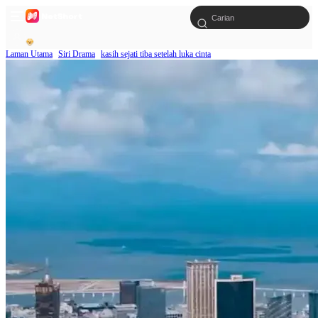
Laman Utama
Siri Drama
kasih sejati tiba setelah luka cinta