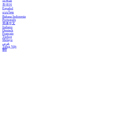
日本語
한국어
Español
แบบไทย
Bahasa Indonesia
Português
简体中文
Italiano
Deutsch
Français
Türkçe
Melayu
عربي
Tiếng Việt
हिंदी