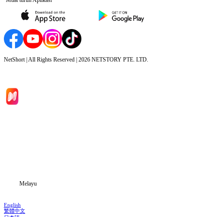
NetShort | All Rights Reserved |
2026
NETSTORY PTE. LTD.
Laman Utama
Siri Drama
Muat Turun
Blog
Melayu
English
繁體中文