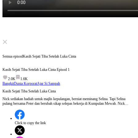
Click to unmute
Semua episod
Kasih Sejati Tiba Setelah Luka Cinta
Kasih Sejati Tiba Setelah Luka Cinta
Episod
1
2.0K
1.6K
Bangkit
Dunia Korporat
Ajar Si Sampah
Kasih Sejati Tiba Setelah Luka Cinta
Nick sediakan hadiah untuk majlis kepulangan, berniat meminang Selina. Tapi Selina
pulang bersama Peter dan berubah sikap selepas bekerja di Kumpulan Mewah. Nick
membina empayar perniagaan demi Selina, tapi cintanya ditolak dan tidak dipercayai oleh
gadis itu. Selepas putus cinta, Kerry memberi kasih tulus. Selina pula dipengaruhi Peter
mencuri rahsia syarikat, akhirnya mereka ditahan polis.
Click to copy the link